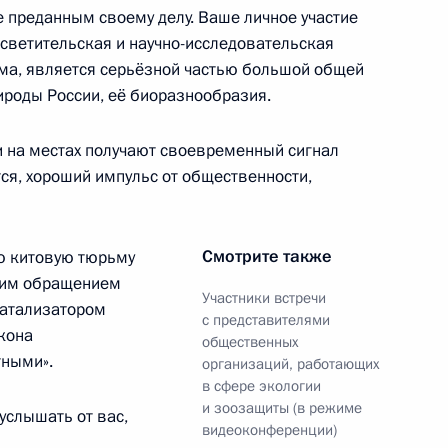
нобороны для лечения
4
28м
 преданным своему делу. Ваше личное участие
осветительская и научно-исследовательская
ма, является серьёзной частью большой общей
роды России, её биоразнообразия.
 на местах получают своевременный сигнал
ся, хороший импульс от общественности,
палаты
:
5
ть, Ново-Огарёво
Смотрите также
ю китовую тюрьму
оким обращением
Участники встречи
 катализатором
с представителями
кона
общественных
тными».
организаций, работающих
аслей экономики,
:
3
в сфере экологии
аспространения
и зоозащиты (в режиме
услышать от вас,
видеоконференции)