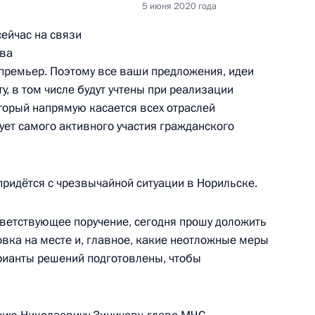
5 июня 2020 года
ть, Ново-Огарёво
сейчас на связи
ава
едствий разлива дизельного
премьер. Поэтому все ваши предложения, идеи
4
26м
ту, в том числе будут учтены при реализации
торый напрямую касается всех отраслей
ть, Ново-Огарёво
ует самого активного участия гражданского
придётся с чрезвычайной ситуации в Норильске.
й службы по финансовому
3
ответствующее поручение, сегодня прошу доложить
овка на месте и, главное, какие неотложные меры
рианты решений подготовлены, чтобы