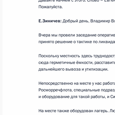
Давайте начнём с этого. Слово – Евге
17 июня 2020 года, среда
Пожалуйста.
Встреча с главой госкорпорации «
Е.Зиничев:
Добрый день, Владимир В
17 июня 2020 года, 14:30
Москва, Кремль
Вчера мы провели заседание оператив
принято решение о тактике по ликвид
16 июня 2020 года, вторник
Встреча с директором ФСБ Алекса
Поскольку местность здесь труднодост
сюда герметичные ёмкости, расставить
16 июня 2020 года, 14:10
Московская облас
дальнейшего вывоза и утилизации.
Непосредственно на месте у нас работ
15 июня 2020 года, понедельник
Росморречфлота, специальные подраз
и оборудование для такой работы, и 
Совещание о реализации мер под
и социальной сферы
На месте также оборудован лагерь. Л
15 июня 2020 года, 16:30
Московская облас