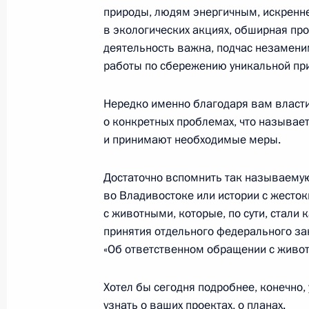
Открытие медицинских центров Ми
природы, людям энергичным, искренне
пациентов с COVID-19
в экологических акциях, обширная пр
30 июня 2020 года, 18:00
Москва, Кремль
деятельность важна, подчас незамени
работы по сбережению уникальной при
Нередко именно благодаря вам власти
25 июня 2020 года, четверг
о конкретных проблемах, что называет
Встреча с членами Общественной 
и принимают необходимые меры.
25 июня 2020 года, 15:30
Московская облас
Достаточно вспомнить так называему
во Владивостоке или истории с жест
с животными, которые, по сути, стали
19 июня 2020 года, пятница
принятия отдельного федерального за
«Об ответственном обращении с живо
Совещание с представителями отр
столкнувшимися с последствиями р
Хотел бы сегодня подробнее, конечно, 
коронавирусной инфекции
узнать о ваших проектах, о планах.