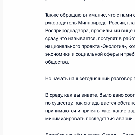
19 июня 2020 года, 16:50
Московская облас
Также обращаю внимание, что с нами 
руководитель Минприроды России, гл
Совещание о ходе ликвидации посл
Росприроднадзора, профильный вице-
топлива в Красноярском крае
сразу, что называется, поступят в рабо
национального проекта «Экология», ко
19 июня 2020 года, 15:00
Московская облас
экономики и социальной сферы и треб
общества.
18 июня 2020 года, четверг
Но начать наш сегодняшний разговор 
Встреча с директором Федерально
В среду, как вы знаете, было дано со
мониторингу Юрием Чиханчиным
по существу, как складывается обстан
18 июня 2020 года, 14:30
Москва, Кремль
принимаются и приняты уже, какие ва
минимизировать последствия аварии.