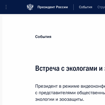
Президент России
События
Стру
Президент
Администрация
Государст
Новости
Стенограммы
Поездки
Те
События
Рубрикация материалов
Все материалы
Встреча с экологами 
Послания Федеральному Собранию
Заявления по важнейшим вопросам
Президент в режиме видеоконф
Совещания, заседания, рабочие встречи
с представителями общественны
Речи и обращения
экологии и зоозащиты.