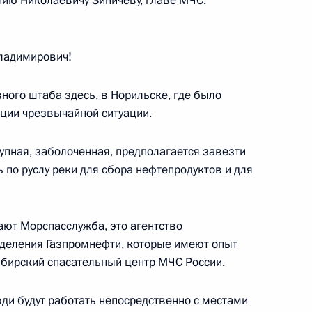
нию Николаевичу Зиничеву, главе МЧС.
Росатом» Алексеем Лихачёвым
3
ладимирович!
ного штаба здесь, в Норильске, где было
ации чрезвычайной ситуации.
ндром Бортниковым
упная, заболоченная, предполагается завезти
3
 по руслу реки для сбора нефтепродуктов и для
ть, Ново-Огарёво
ают Морспасслужба, это агентство
деления Газпромнефти, которые имеют опыт
Сибирский спасательный центр МЧС России.
держки экономики
:
3
юди будут работать непосредственно с местами
ть, Ново-Огарёво