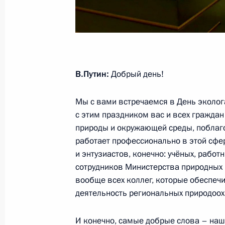
2 июля 2020 года, четверг
Заседание Российского организац
2 июля 2020 года, 15:20
Московская област
В.Путин:
Добрый день!
Мы с вами встречаемся в День эколога
1 июля 2020 года, среда
с этим праздником вас и всех граждан
природы и окружающей среды, поблагода
Встреча глав России, Ирана и Турц
работает профессионально в этой сфер
урегулированию
и энтузиастов, конечно: учёных, рабо
1 июля 2020 года, 14:30
Москва, Кремль
сотрудников Министерства природных 
вообще всех коллег, которые обеспеч
деятельность региональных природоохр
30 июня 2020 года, вторник
И конечно, самые добрые слова – на