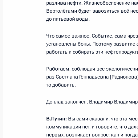
разлива нефти. Жизнеобеспечение на
Вертолётами будет завозиться всё не
до питьевой воды.
11 июня 2020 года, четверг
Что самое важное. Событие, сама чре
Совещание с постоянными членами
установлены боны. Поэтому развитие о
11 июня 2020 года, 16:30
Московская облас
работать и собирать эти нефтепродукт
Работаем, соблюдая все экологически
раз Светлана Геннадьевна [Радионова]
Рабочая встреча с губернатором П
то добавить.
Белозерцевым
11 июня 2020 года, 15:00
Московская облас
Доклад закончен, Владимир Владимир
В.Путин:
Вы сами сказали, что эта мес
10 июня 2020 года, среда
коммуникации нет, и говорите, что дал
первых, возникает вопрос: как и когда