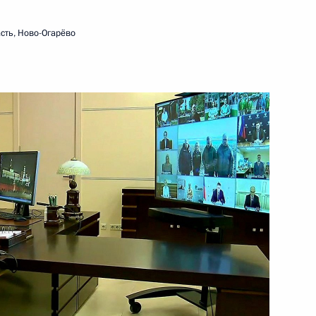
сть, Ново-Огарёво
ть следующие материалы
готовке предложений
:
3
ю
ь, Ново-Огарёво
ом Киргизии Сооронбаем