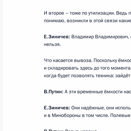
Рабочая встреча с губернатором Л
Александром Дрозденко
И второе – тоже по утилизации. Ведь п
10 июня 2020 года, 17:45
Московская облас
понимаю, возникли в этой связи какие-
Е.Зиничев:
Владимир Владимирович, с
нельзя.
Совещание по вопросам развития
коммуникационных технологий и с
Что касается вывоза. Поскольку ёмко
10 июня 2020 года, 15:30
Московская облас
и складировать здесь до того момента
когда будет позволять техника: зайдёт
9 июня 2020 года, вторник
В.Путин:
А эти временные ёмкости нас
Встреча с председателем правлен
Е.Зиничев:
Они надёжные, они исполь
Грефом
и в Минобороны в том числе. Полевые
9 июня 2020 года, 15:15
Московская област