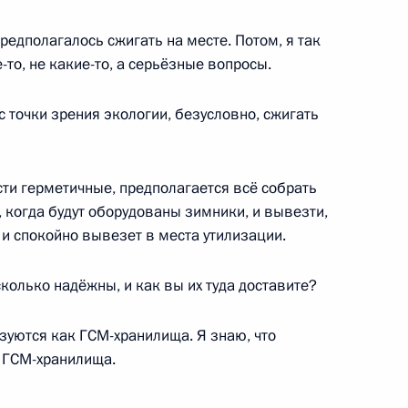
енинградской области
3
редполагалось сжигать на месте. Потом, я так
ть, Ново-Огарёво
то, не какие-то, а серьёзные вопросы.
 точки зрения экологии, безусловно, сжигать
 информационно-
:
4
вязи
сти герметичные, предполагается всё собрать
ть, Ново-Огарёво
, когда будут оборудованы зимники, и вывезти,
 и спокойно вывезет в места утилизации.
колько надёжны, и как вы их туда доставите?
ия Сбербанка Германом
3
зуются как ГСМ-хранилища. Я знаю, что
 ГСМ-хранилища.
ь, Ново-Огарёво