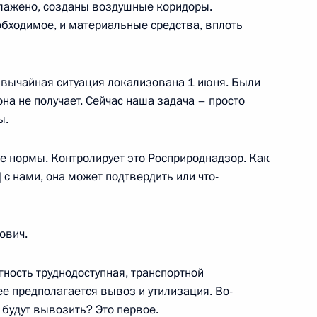
лажено, созданы воздушные коридоры.
обходимое, и материальные средства, вплоть
звычайная ситуация локализована 1 июня. Были
 Совета Безопасности
4
5м
на не получает. Сейчас наша задача – просто
ть, Ново-Огарёво
ы.
е нормы. Контролирует это Росприроднадзор. Как
 с нами, она может подтвердить или что-
ензенской области Иваном
4
ть, Ново-Огарёво
ович.
тность труднодоступная, транспортной
ее предполагается вывоз и утилизация. Во-
 будут вывозить? Это первое.