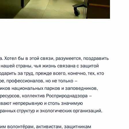
ионного комитета «Победа»
2
26м
ь, Ново-Огарёво
. Хотел бы в этой связи, разумеется, поздравить
 нашей страны, чья жизнь связана с защитой
рить за труд, прежде всего, конечно, тех, кто
ии по сирийскому
3
19м
е, профессионалов, но не только –
тников национальных парков и заповедников,
ресурсов, коллектив Росприроднадзора –
ивают непрерывную и столь значимую
анных структур и экологических организаций.
шим волонтёрам, активистам, защитникам