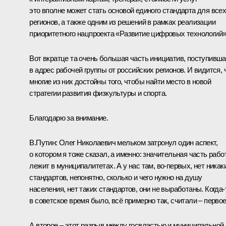
это вполне может стать основой единого стандарта для все
регионов, а также одним из решений в рамках реализации
приоритетного нацпроекта «Развитие цифровых технологий»
Вот вкратце та очень большая часть инициатив, поступивш
в адрес рабочей группы от российских регионов. И видится, 
многие из них достойны того, чтобы найти место в новой
стратегии развития физкультуры и спорта.
Благодарю за внимание.
В.Путин:
Олег Николаевич мельком затронул один аспект,
о котором я тоже сказал, а именно: значительная часть рабо
лежит в муниципалитетах. А у нас там, во‑первых, нет никак
стандартов, непонятно, сколько и чего нужно на душу
населения, нет таких стандартов, они не выработаны. Когда‑
в советское время было, всё примерно так, считали – первое
А второе – этот разрыв между госвластью и муниципальной