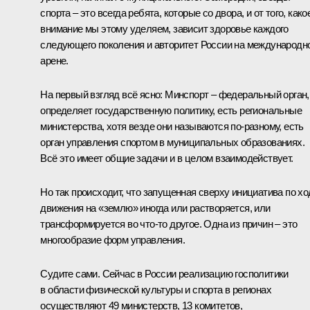
спорта – это всегда ребята, которые со двора, и от того, како
внимание мы этому уделяем, зависит здоровье каждого
следующего поколения и авторитет России на международн
арене.
На первый взгляд всё ясно: Минспорт – федеральный орган,
определяет государственную политику, есть региональные
министерства, хотя везде они называются по‑разному, есть
орган управления спортом в муниципальных образованиях.
Всё это имеет общие задачи и в целом взаимодействует.
Но так происходит, что запущенная сверху инициатива по хо
движения на «землю» иногда или растворяется, или
трансформируется во что‑то другое. Одна из причин – это
многообразие форм управления.
Судите сами. Сейчас в России реализацию госполитики
в области физической культуры и спорта в регионах
осуществляют 49 министерств, 13 комитетов,