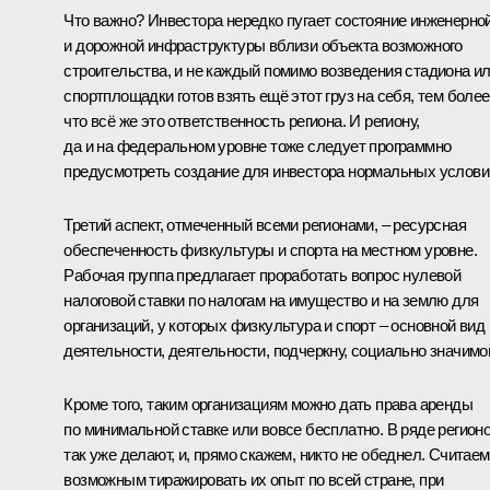
Что важно? Инвестора нередко пугает состояние инженерно
и дорожной инфраструктуры вблизи объекта возможного
строительства, и не каждый помимо возведения стадиона и
спортплощадки готов взять ещё этот груз на себя, тем более
что всё же это ответственность региона. И региону,
да и на федеральном уровне тоже следует программно
предусмотреть создание для инвестора нормальных услови
Третий аспект, отмеченный всеми регионами, – ресурсная
обеспеченность физкультуры и спорта на местном уровне.
Рабочая группа предлагает проработать вопрос нулевой
налоговой ставки по налогам на имущество и на землю для
организаций, у которых физкультура и спорт – основной вид
деятельности, деятельности, подчеркну, социально значимо
Кроме того, таким организациям можно дать права аренды
по минимальной ставке или вовсе бесплатно. В ряде регион
так уже делают, и, прямо скажем, никто не обеднел. Считаем
возможным тиражировать их опыт по всей стране, при