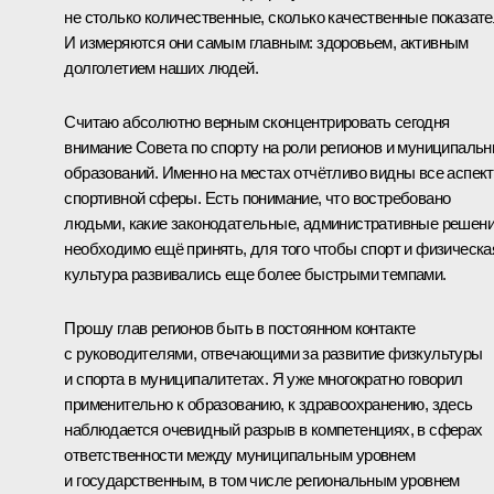
не столько количественные, сколько качественные показате
И измеряются они самым главным: здоровьем, активным
долголетием наших людей.
Считаю абсолютно верным сконцентрировать сегодня
внимание Совета по спорту на роли регионов и муниципаль
образований. Именно на местах отчётливо видны все аспек
спортивной сферы. Есть понимание, что востребовано
людьми, какие законодательные, административные решен
необходимо ещё принять, для того чтобы спорт и физическа
культура развивались еще более быстрыми темпами.
Прошу глав регионов быть в постоянном контакте
с руководителями, отвечающими за развитие физкультуры
и спорта в муниципалитетах. Я уже многократно говорил
применительно к образованию, к здравоохранению, здесь
наблюдается очевидный разрыв в компетенциях, в сферах
ответственности между муниципальным уровнем
и государственным, в том числе региональным уровнем