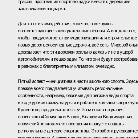
трассы, простейшие спортплощадки вместе с дирекцией
заказника или нацпарка.
Для этого взаимодействия, конечно, тоже нужны
соответствующие законодательные основы. А вот для того,
чтобы предусмотреть при модернизации или строительстве
новых дорог велосипедные дорожки, всё есть. Мировой опы
доказывает, что эти дорожки реально делать и не в ущерб
автолюбителям и пешеходам. То, что они будут востребова
в регионах с благоприятным климатом, очевидно.
Пятый аспект – инициатива в части школьного спорта. Здес
прежде всего предлагается учитывать региональные
особенности, например, базовые для региона виды спорта
в ходе уроков физкультуры и в работе школьных спортклуб
Кроме того, предполагается с учётом опыта создания
сочинского «Сириуса» и Ваших, Владимир Владимирович,
поручений по итогам его посещения в августе создать
региональные детские спортцентры. Это забота руководите
каждого региона. А также предлагаем воссоздать полноцен