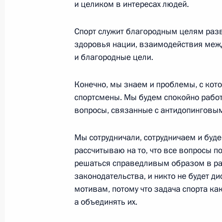
и целиком в интересах людей.
и перерабатывающей промышленн
13 октября 2019 года, 09:00
Москва
Спорт служит благородным целям раз
здоровья нации, взаимодействия меж
и благородные цели.
12 октября 2019 года, суббота
Конечно, мы знаем и проблемы, с кот
Телефонный разговор с Премьер-
спортсмены. Мы будем спокойно работ
Пашиняном
вопросы, связанные с антидопинговы
12 октября 2019 года, 12:40
Мы сотрудничали, сотрудничаем и буде
рассчитываю на то, что все вопросы по
решаться справедливым образом в ра
11 октября 2019 года, пятница
законодательства, и никто не будет д
мотивам, потому что задача спорта ка
Соболезнования в связи со смерть
а объединять их.
11 октября 2019 года, 16:00