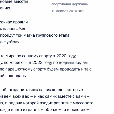
ь новые высоты
спортивная держава»
ую Аравию
29
лению.
10 октября 2019 года
 сейчас прошли
х планов. Уже
пройдут три матча группового этапа
е
о футболу.
 Японии Синдзо Абэ
а мира по санному спорту в 2020 году,
у, по хоккею – в 2023 году, по водным видам
 по парашютному спорту будем проводить и так
ный календарь.
ky News Arabia и RT Arabic
:
3
поблагодарить всех наших коллег, которые
ваем всех вас – и нас самих вместе с вами –
, в задачи которой входит развитие массового
режде всего и главным образом, и в основном
льского хозяйства
1
2м