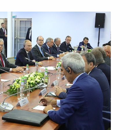
26
3
овлению организаций ОПК
3
3м
асть, Ново-Огарёво