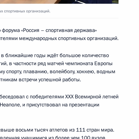
х спортивных организаций.
и последствий паводков
:
7
асть, Ново-Огарёво
 форума «Россия – спортивная держава»
ителями международных спортивных организаций.
ию в ближайшие годы ждёт большое количество
й, в частности ряд матчей чемпионата Европы
ом Турции Реджепом Тайипом
му спорту, плаванию, волейболу, хоккею, водным
стникам встречи успешной работы.
обеседовал с победителями XXX Всемирной летней
Неаполе, и присутствовал на презентации
 кругов России и ОАЭ
15
3м
свыше восьми тысяч атлетов из 111 стран мира.
авленная учащимися из более чем 100 вузов