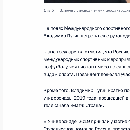
1 из 5
Встреча с руководителями международны
Совещание по вопросам ликвидаци
16 октября 2019 года, 15:50
Московская обл
На полях Международного спортивного
Владимир Путин встретился с руковод
15 октября 2019 года, вторник
Глава государства отметил, что Росс
международных спортивных мероприяти
Телефонный разговор с Президент
по футболу, чемпионаты мира по санно
Эрдоганом
видам спорта. Президент пожелал уча
15 октября 2019 года, 23:00
Кроме того, Владимир Путин кратко п
универсиады 2019 года, прошедшей в 
телеканала «Матч! Страна».
Встреча с представителями деловых
15 октября 2019 года, 18:00
Абу-Даби
В Универсиаде‑2019 приняли участие 
Студенческая команда России, предст