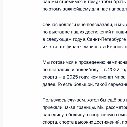
как мы стремимся к тому, чтобы брат
Государственный визит в Саудовск
по этому важнейшему для нас направ
14 октября 2019 года, 16:30
Эр-Рияд
Сейчас коллеги мне подсказали, и мы
по выставке наших достижений и наши
в следующем году в Санкт‑Петербурге 
13 октября 2019 года, воскресень
и четвертьфинал чемпионата Европы п
Соболезнования Премьер-министру
Мы готовимся к проведению чемпионат
13 октября 2019 года, 13:25
по плаванию и волейболу – в 2022 год
спорта – в 2025 году; чемпионат мира
далее. То есть большой, такой серьёз
Интервью телеканалам Al Arabiya, S
Пользуюсь случаем, хотел бы ещё раз 
13 октября 2019 года, 13:00
приехали из‑за границы. Мы рассматри
как единую большую спортивную семью
спорта, спорта высоких достижений, п
Поздравление с Днём работника се