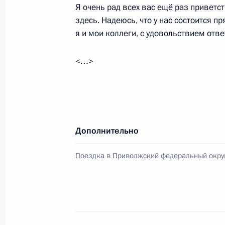
Я очень рад всех вас ещё раз приветс
здесь. Надеюсь, что у нас состоится п
Заседание Совета глав государств 
я и мои коллеги, с удовольствием от
11 октября 2019 года, 15:30
Ашхабад
<…>
Встреча с Президентом Туркменист
Бердымухамедовым
11 октября 2019 года, 09:30
Ашхабад
Дополнительно
Поездка в Приволжский федеральный окру
10 октября 2019 года, четверг
Владимир Путин прибыл в Ашхабад
10 октября 2019 года, 23:30
Ашхабад