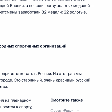
ндой Японии, а по количеству золотых медалей –
ортсмены заработали 82 медали: 22 золотые,
ённые Арабские Эмираты
60
2м
к
родных спортивных организаций
экономического совета
11
5м
оприветствовать в России. На этот раз мы
роде. Это старинный, очень красивый русский
тся.
8
Смотрите также
рил на пленарном
носится к спорту,
Форум «Россия –