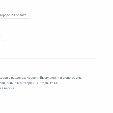
городская область
бласти Глебом Никитиным
1
од
т
ической культуры и спорта
:
11
од
ован в разделах:
Новости
,
Выступления и стенограммы
т ОАЭ с государственным
бликации:
10 октября 2019 года, 16:00
ая версия