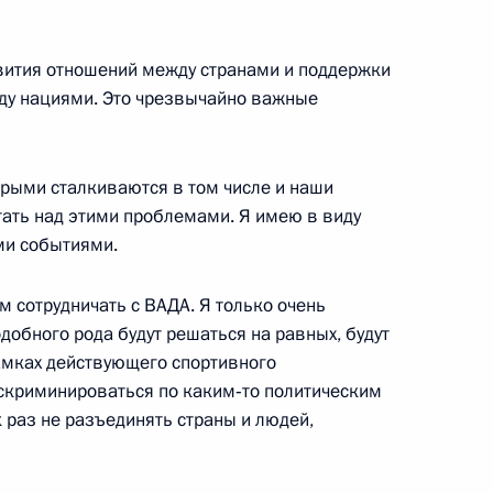
ости
вития отношений между странами и поддержки
ду нациями. Это чрезвычайно важные
орыми сталкиваются в том числе и наши
министром Армении Николом
ать над этими проблемами. Я имею в виду
ми событиями.
м сотрудничать с ВАДА. Я только очень
добного рода будут решаться на равных, будут
мках действующего спортивного
искриминироваться по каким‑то политическим
к раз не разъединять страны и людей,
ю Алексея Леонова