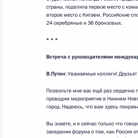
страны, поделила первое место с кома
второе место с Китаем. Российские сп
Государственный визит в Объедин
24 серебряные и 36 бронзовых.
15 октября 2019 года, 16:00
Абу-Даби
* * *
14 октября 2019 года, понедельни
Встреча с руководителями междуна
Заседание Российско-саудовского 
В.Путин
: Уважаемые коллеги! Друзья!
14 октября 2019 года, 18:30
Эр-Рияд
Позвольте мне вас ещё раз сердечно п
проводим мероприятие в Нижнем Новго
Российско-саудовские переговоры
город. Надеюсь, что вам здесь понрави
14 октября 2019 года, 17:00
Эр-Рияд
Вы знаете, и я сейчас только что гово
заседании форума о том, как Россия от