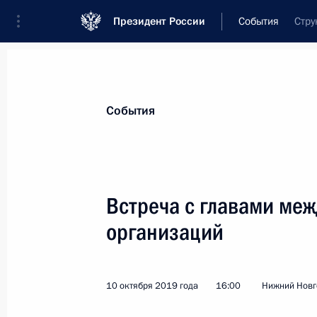
Президент России
События
Стру
Президент
Администрация
Государст
Новости
Стенограммы
Поездки
Те
События
Показа
Встреча с главами ме
организаций
17 октября 2019 года, четверг
Встреча с мастерами, молодыми вы
ВГИКа
10 октября 2019 года
16:00
Нижний Новг
17 октября 2019 года, 17:45
Москва