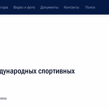
ктура
Видео и фото
Документы
Контакты
Поиск
венный Совет
Совет Безопасности
Комиссии и советы
леграммы
Сведения о Президенте
октябрь, 2019
ть следующие материалы
ждународных спортивных
пускниками и студентами
:
13
ород