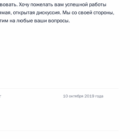
твовать. Хочу пожелать вам успешной работы
рямая, открытая дискуссия. Мы со своей стороны,
СНГ
ветим на любые ваши вопросы.
29
20м
ана Гурбангулы
4
г
10 октября 2019 года
4