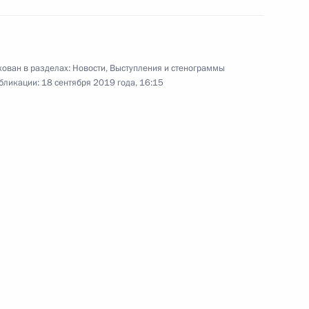
ован в разделах:
Новости
,
Выступления и стенограммы
бликации:
18 сентября 2019 года, 16:15
ные
Официальные
Правовая и
сетевые ресурсы
техническая
ссии
Президента России
информация
MAX
О портале
ВКонтакте
Об использовании
ии
информации сайта
Rutube
О персональных
Telegram-канал