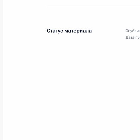
Статус материала
Опублик
Дата пу
Разделы сайта
Информацион
Президента
ресурсы
России
Президента Ро
События
Президент России
Текущий ресурс
Структура
Конституция Росс
Видео и фото
Государственная
Документы