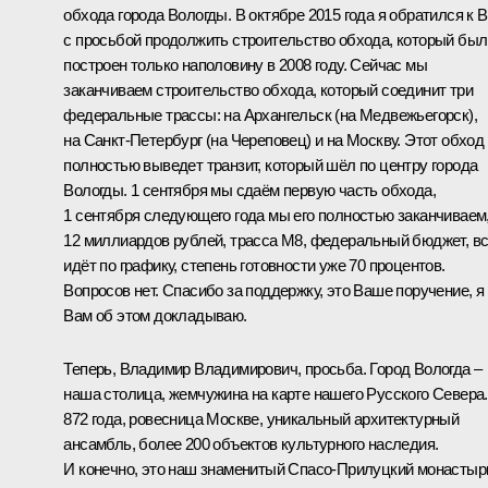
обхода города Вологды. В октябре 2015 года я обратился к 
с просьбой продолжить строительство обхода, который был
построен только наполовину в 2008 году. Сейчас мы
заканчиваем строительство обхода, который соединит три
федеральные трассы: на Архангельск (на Медвежьегорск),
на Санкт-Петербург (на Череповец) и на Москву. Этот обход
полностью выведет транзит, который шёл по центру города
Вологды. 1 сентября мы сдаём первую часть обхода,
1 сентября следующего года мы его полностью заканчиваем
12 миллиардов рублей, трасса М8, федеральный бюджет, в
идёт по графику, степень готовности уже 70 процентов.
Вопросов нет. Спасибо за поддержку, это Ваше поручение, я
Вам об этом докладываю.
Теперь, Владимир Владимирович, просьба. Город Вологда –
наша столица, жемчужина на карте нашего Русского Севера.
872 года, ровесница Москве, уникальный архитектурный
ансамбль, более 200 объектов культурного наследия.
И конечно, это наш знаменитый Спасо-Прилуцкий монастыр