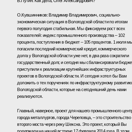
В.Путин:
Как дела, Олег Александрович?
О.Кувшинников:
Владимир Владимирович, социально-
экономическая ситуация в Вологодской области по итогам
первого полугодия стабильная. Мы фиксируем рост всех
показателей: индекс промышленного производства – 102
процента, поступления в бюджет – 105 процентов. 1 июля м
погасили последний коммерческий кредит, коммерческого
долга у Вологодской области уже нет, в два раза сократили
государственный долг, и сегодня мы сбалансировали бюдже
приступили к реализации крупнейших инфраструктурных
проектов в Вологодской области. И сегодня хотел бы Вам
доложить о тех поручениях по инфраструктурному развитию
Вологодской области, которые на сегодняшний день нами
реализуются.
Главный, наверное, проект для нашего промышленного цент
города металлургов, города Череповца, – это строительство
второго моста через реку Шексна. Это проект, который Вы
подержали на нашей встрече 17 февраля 2014 года. В этом