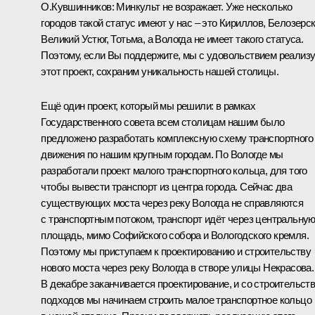
О.Кувшинников:
Минкульт не возражает. Уже несколько
городов такой статус имеют у нас – это Кириллов, Белозерск
Великий Устюг, Тотьма, а Вологда не имеет такого статуса.
Поэтому, если Вы поддержите, мы с удовольствием реализ
этот проект, сохраним уникальность нашей столицы.
Ещё один проект, который мы решили: в рамках
Государственного совета всем столицам нашим было
предложено разработать комплексную схему транспортного
движения по нашим крупным городам. По Вологде мы
разработали проект малого транспортного кольца, для того
чтобы вывести транспорт из центра города. Сейчас два
существующих моста через реку Вологда не справляются
с транспортным потоком, транспорт идёт через центральну
площадь, мимо Софийского собора и Вологодского кремля.
Поэтому мы приступаем к проектированию и строительству
нового моста через реку Вологда в створе улицы Некрасова.
В декабре заканчивается проектирование, и со строительст
подходов мы начинаем строить малое транспортное кольцо