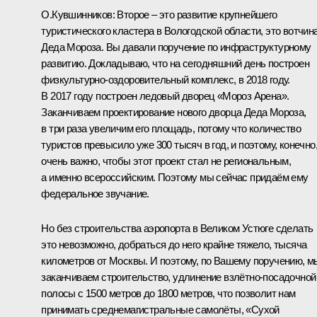
О.Кувшинников:
Второе – это развитие крупнейшего
туристического кластера в Вологодской области, это вотчин
Деда Мороза. Вы давали поручение по инфраструктурному
развитию. Докладываю, что на сегодняшний день построен
физкультурно-оздоровительный комплекс, в 2018 году.
В 2017 году построен ледовый дворец «Мороз Арена».
Заканчиваем проектирование нового дворца Деда Мороза,
в три раза увеличим его площадь, потому что количество
туристов превысило уже 300 тысяч в год, и поэтому, конечно
очень важно, чтобы этот проект стал не региональным,
а именно всероссийским. Поэтому мы сейчас придаём ему
федеральное звучание.
Но без строительства аэропорта в Великом Устюге сделать
это невозможно, добраться до него крайне тяжело, тысяча
километров от Москвы. И поэтому, по Вашему поручению, м
заканчиваем строительство, удлинение взлётно-посадочной
полосы с 1500 метров до 1800 метров, что позволит нам
принимать среднемагистральные самолёты, «Сухой