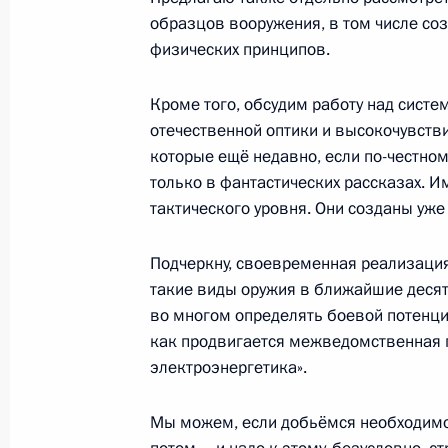
образцов вооружения, в том числе со
13 мая 2019 года, понедельник
физических принципов.
Совещание с руководством Минист
и предприятий ОПК
Кроме того, обсудим работу над сист
отечественной оптики и высокочувств
13 мая 2019 года, 21:15
Сочи
которые ещё недавно, если по-честном
только в фантастических рассказах. 
тактического уровня. Они созданы уже
8 мая 2019 года, среда
Подчеркну, своевременная реализация
Заседание Совета по стратегическ
такие виды оружия в ближайшие десяти
и национальным проектам
во многом определять боевой потенци
8 мая 2019 года, 17:00
Москва, Кремль
как продвигается межведомственная 
электроэнергетика».
7 мая 2019 года, вторник
Мы можем, если добьёмся необходимог