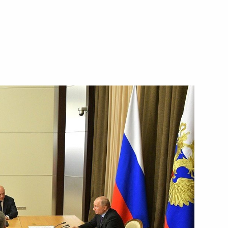
ть следующие материалы
ерства обороны
1
2м
ерства обороны
1
4м