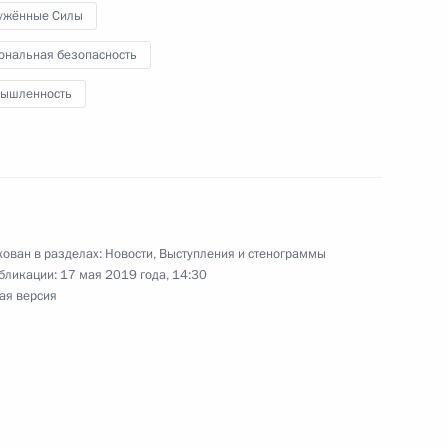
ужённые Силы
ональная безопасность
ышленность
и в Забайкалье
13
26м
ован в разделах:
Новости
,
Выступления и стенограммы
 Русского географического
14
5м
бликации:
17 мая 2019 года, 14:30
ая версия