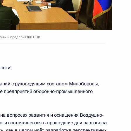
ерства обороны
оны и предприятий ОПК
5
6м
леги!
аний с руководящим составом Минобороны,
кже предприятий оборонно-промышленного
-экономического развития
13
8м
 на вопросах развития и оснащения Воздушно-
тоги состоявшегося в прошедшие дни разговора.
ь, как в целом идёт разработка перспективных