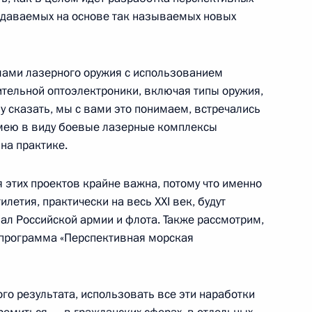
здаваемых на основе так называемых новых
ерства обороны
6
9м
емами лазерного оружия с использованием
ительной оптоэлектроники, включая типы оружия,
у сказать, мы с вами это понимаем, встречались
Имею в виду боевые лазерные комплексы
 на практике.
 этих проектов крайне важна, потому что именно
ому развитию
:
8
летия, практически на весь XXI век, будут
ал Российской армии и флота. Также рассмотрим,
программа «Перспективная морская
о результата, использовать все эти наработки