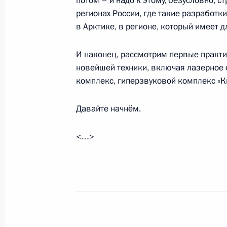
потом – и надо к этому, безусловно, с
Встреча с главой Промсвязьбанка
регионах России, где такие разработк
в Арктике, в регионе, который имеет д
7 мая 2019 года, 14:10
Москва, Кремль
И наконец, рассмотрим первые практи
новейшей техники, включая лазерное 
6 мая 2019 года, понедельник
комплекс, гиперзвуковой комплекс «К
Встреча с главой Федеральной на
Мишустиным
Давайте начнём.
6 мая 2019 года, 17:05
Москва, Кремль
<…>
29 апреля 2019 года, понедельник
Совещание с членами Правительст
29 апреля 2019 года, 15:15
Москва, Кремль