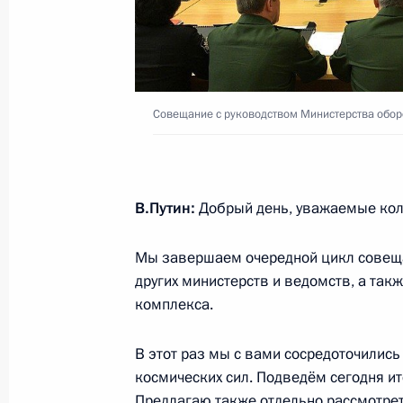
15 мая 2019 года, среда
Совещание с руководством Минист
Совещание с руководством Министерства обор
и предприятий ОПК
15 мая 2019 года, 19:15
Сочи
В.Путин:
Добрый день, уважаемые кол
14 мая 2019 года, вторник
Мы завершаем очередной цикл совещ
других министерств и ведомств, а та
Совещание по вопросам социально
комплекса.
Астраханской области
14 мая 2019 года, 18:00
Ахтубинск
В этот раз мы с вами сосредоточились
космических сил. Подведём сегодня и
Предлагаю также отдельно рассмотрет