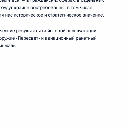
тремиться, – в гражданских сферах, в отдельных
 Петром Фрадковым
3
и будут крайне востребованны, в том числе
ля нас историческое и стратегическое значение.
ческие результаты войсковой эксплуатации
оружие «Пересвет» и авиационный ракетный
инжал».
логовой службы Михаилом
5
ва
8
20м