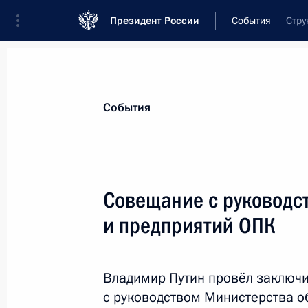
Президент России
События
Стру
Президент
Администрация
Государст
Новости
Стенограммы
Поездки
Те
События
Рубрикация материалов
Все материалы
Совещание с руководс
Послания Федеральному Собранию
и предприятий ОПК
Заявления по важнейшим вопросам
Совещания, заседания, рабочие встречи
Владимир Путин провёл заключи
Речи и обращения
с руководством Министерства о