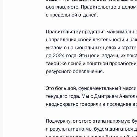
Встреча с врио главы Дагестана 
возглавляете, Правительство в целом 
10 июля 2018 года, 14:15
Москва, Кремль
с предельной отдачей.
Правительству предстоит максимально
9 июля 2018 года, понедельник
направления своей деятельности и кл
указом о национальных целях и страте
Рабочая встреча с главой Ингушет
до 2024 года. Эти цели, задачи, их по
такой же ясной и понятной проработки
9 июля 2018 года, 13:50
Москва, Кремль
ресурсного обеспечения.
Это большой, фундаментальный массив
5 июля 2018 года, четверг
текущего года. Мы с Дмитрием Анато
неоднократно говорили в последнее в
Совещание по экономическим воп
5 июля 2018 года, 19:30
Москва, Кремль
Подчеркну: от этого этапа напрямую б
и результативно мы будем двигаться 
никаких ссылок на какие бы то ни бы