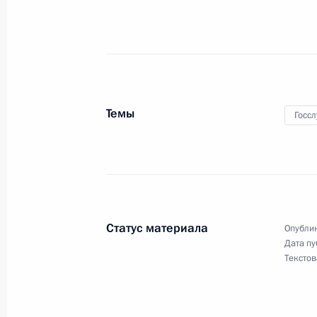
18 июня 2018 года, 14:10
Московская облас
10 июня 2018 года, воскресенье
Саммит Шанхайской организации с
Темы
Госс
10 июня 2018 года, 09:00
Циндао
4 июня 2018 года, понедельник
Встреча с председателем Счётной 
Статус материала
Опублик
4 июня 2018 года, 14:15
Москва, Кремль
Дата пу
Текстов
Встреча с Уполномоченным по пра