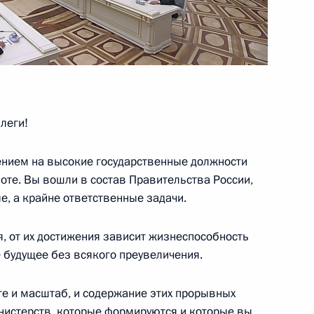
телем правления Банка ВТБ
3
леги!
чением на высокие государственные должности
й службы по финансовому
оте. Вы вошли в состав Правительства России,
3
е, а крайне ответственные задачи.
, от их достижения зависит жизнеспособность
ё будущее без всякого преувеличения.
те и масштаб, и содержание этих прорывных
инистерств, которые формируются и которые вы