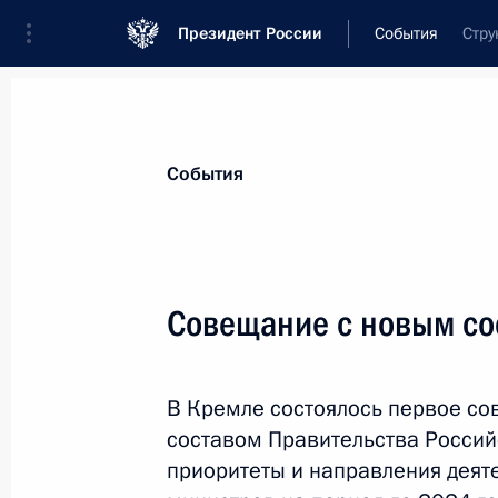
Президент России
События
Стру
Президент
Администрация
Государст
Новости
Стенограммы
Поездки
Те
События
Рубрикация материалов
Все материалы
Совещание с новым со
Послания Федеральному Собранию
Заявления по важнейшим вопросам
В Кремле состоялось первое с
Совещания, заседания, рабочие встречи
составом Правительства Росси
Речи и обращения
приоритеты и направления деят