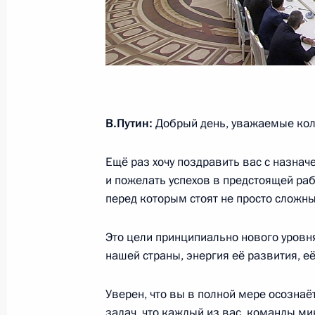
13 июля 2018 года, пятница
Встреча с президентом – председа
Андреем Костиным
13 июля 2018 года, 13:50
Москва, Кремль
В.Путин:
Добрый день, уважаемые кол
12 июля 2018 года, четверг
Ещё раз хочу поздравить вас с назна
Встреча с директором Федерально
и пожелать успехов в предстоящей раб
мониторингу Юрием Чиханчиным
перед которым стоят не просто сложны
12 июля 2018 года, 17:05
Москва, Кремль
Это цели принципиально нового уровня
нашей страны, энергия её развития, е
10 июля 2018 года, вторник
Уверен, что вы в полной мере осознаё
задач, что каждый из вас, команды м