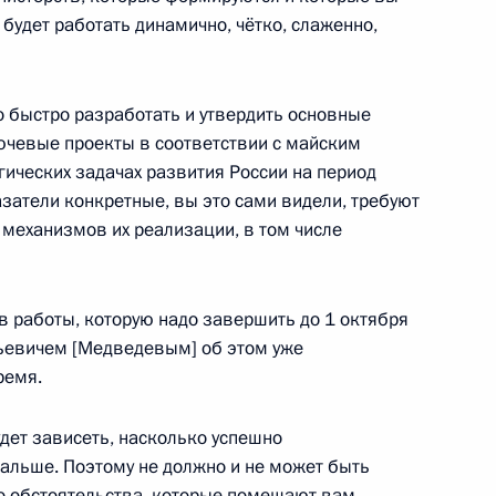
Владимиром Васильевым
3
будет работать динамично, чётко, слаженно,
 быстро разработать и утвердить основные
ючевые проекты в соответствии с майским
гических задачах развития России на период
ии Юнус-Беком Евкуровым
3
казатели конкретные, вы это сами видели, требуют
 механизмов их реализации, в том числе
 работы, которую надо завершить до 1 октября
льевичем [Медведевым] об этом уже
ремя.
росам
4
3м
удет зависеть, насколько успешно
дальше. Поэтому не должно и не может быть
ло обстоятельства, которые помешают вам