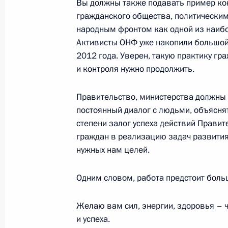
Вы должны также подавать пример кон
гражданского общества, политическим
народным фронтом как одной из наиб
Активисты ОНФ уже накопили большой
2 июля 2018 года, понедельник
2012 года. Уверен, такую практику гр
Рабочая встреча с врио губернато
и контроля нужно продолжить.
Андреем Травниковым
Правительство, министерства должны
2 июля 2018 года, 14:30
Московская област
постоянный диалог с людьми, объяснят
степени залог успеха действий Прави
граждан в реализацию задач развития
26 июня 2018 года, вторник
нужных нам целей.
Встреча с руководителем Федераль
Одним словом, работа предстоит боль
Михаилом Мишустиным
26 июня 2018 года, 13:30
Московская облас
Желаю вам сил, энергии, здоровья – ч
и успеха.