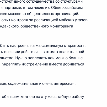
структивного сотрудничества со структурами
и партиями, в том числе и с Общероссийским
олее массовых общественных организаций.
 опыт контроля за реализацией майских указов
ажданского, общественного мониторинга
ра Новосибирской области
3
 быть настроены на максимальную открытость,
ь, Ново-Огарёво
ь все свои действия – в этом в значительной
тельства. Нужно вовлекать как можно больше
, укреплять их стремление вместе добиваться
ной налоговой службы
4
шая, содержательная и очень интересная.
ть, Ново-Огарёво
тобы всем хватило на эту масштабную работу, –