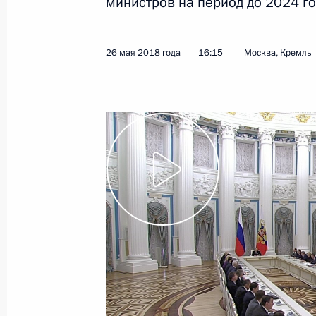
министров на период до 2024 го
Показа
26 мая 2018 года
16:15
Москва, Кремль
Совещание с членами Правительст
18 июля 2018 года, 15:20
Москва, Кремль
17 июля 2018 года, вторник
Встреча с Председателем Централь
Набиуллиной
17 июля 2018 года, 14:05
Москва, Кремль