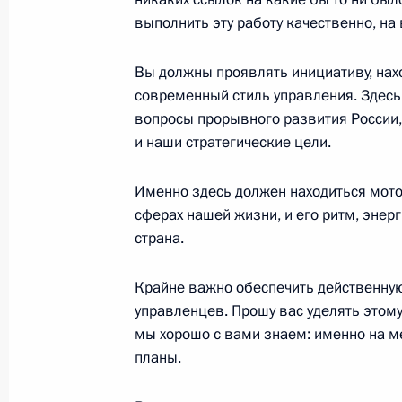
Встреча с губернатором Санкт-Пет
выполнить эту работу качественно, на
5 июля 2018 года, 13:20
Москва, Кремль
Вы должны проявлять инициативу, нах
современный стиль управления. Здесь
вопросы прорывного развития России,
4 июля 2018 года, среда
и наши стратегические цели.
Рабочая встреча с врио губернато
Именно здесь должен находиться мото
Тарасенко
сферах нашей жизни, и его ритм, эне
4 июля 2018 года, 16:40
Москва, Кремль
страна.
Крайне важно обеспечить действенну
3 июля 2018 года, вторник
управленцев. Прошу вас уделять этому
мы хорошо с вами знаем: именно на м
Рабочая встреча с врио губернато
планы.
Станиславом Воскресенским
3 июля 2018 года, 14:10
Москва, Кремль