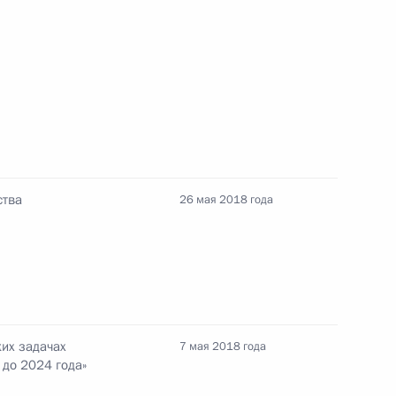
ва
8
27м
ства
26 мая 2018 года
ного государства
19
11м
ких задачах
7 мая 2018 года
 Дмитриевым
 до 2024 года»
3