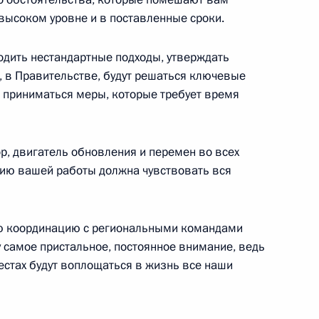
ербурга Георгием Полтавченко
3
 высоком уровне и в поставленные сроки.
одить нестандартные подходы, утверждать
, в Правительстве, будут решаться ключевые
 приниматься меры, которые требует время
ра Приморского края Андреем
3
р, двигатель обновления и перемен во всех
ргию вашей работы должна чувствовать вся
ю координацию с региональными командами
 самое пристальное, постоянное внимание, ведь
естах будут воплощаться в жизнь все наши
ра Ивановской области
5