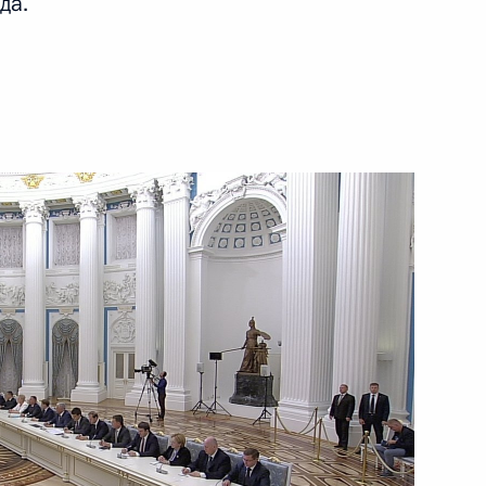
да.
ть следующие материалы
ва
6
26м
ного банка Эльвирой
2