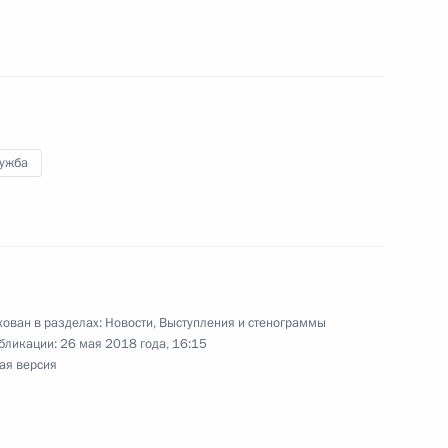
ть, Ново-Огарёво
отрудничества
8
7м
лужба
палаты Алексеем Кудриным
3
ован в разделах:
Новости
,
Выступления и стенограммы
бликации:
26 мая 2018 года, 16:15
ая версия
вам ребёнка Анной
4