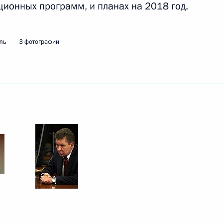
ционных программ, и планах на 2018 год.
ть следующие материалы
ль
3 фотографии
ва
6
23м
асть, Ново-Огарёво
«Ростелеком» Михаилом
3