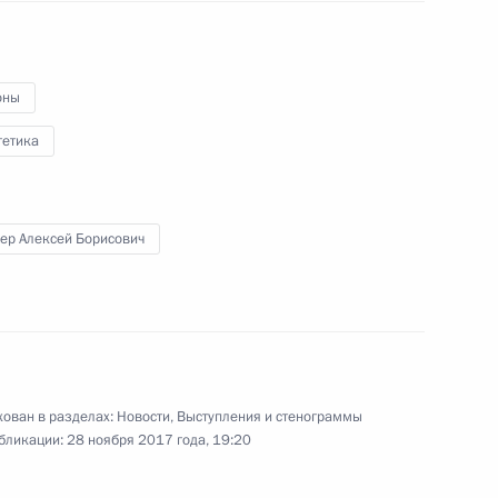
оны
лаем Шульгиновым
3
гетика
ть, Ново-Огарёво
ер Алексей Борисович
 повышения инвестиционной
:
7
ь
ован в разделах:
Новости
,
Выступления и стенограммы
бликации:
28 ноября 2017 года, 19:20