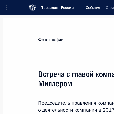
Президент России
События
Стру
Президент
Администрация
Государст
Новости
Стенограммы
Поездки
Те
Фотографии
Рубрикация материалов
Все материалы
Встреча с главой комп
Послания Федеральному Собранию
Миллером
Заявления по важнейшим вопросам
Совещания, заседания, рабочие встречи
Председатель правления компа
Речи и обращения
о деятельности компании в 2017