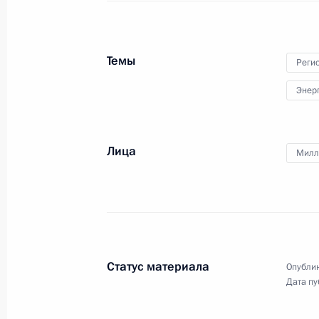
9 января 2018 года, вторник
Темы
Реги
Встреча с главой «РусГидро» Нико
Энер
9 января 2018 года, 19:30
Московская облас
Лица
Милл
27 декабря 2017 года, среда
Заседание Госсовета по вопросам
привлекательности регионов
27 декабря 2017 года, 15:45
Москва, Кремл
Статус материала
Опублик
Дата пу
26 декабря 2017 года, вторник