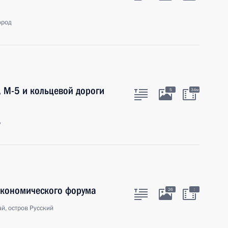
ород
, М-5 и кольцевой дороги
5
34м
ь
экономического форума
:
26
й, остров Русский