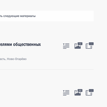
ть следующие материалы
телями общественных
:
5
сть, Ново-Огарёво
:
20