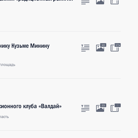
нику Кузьме Минину
10
17м
 площадь
сионного клуба «Валдай»
:
23
ласть