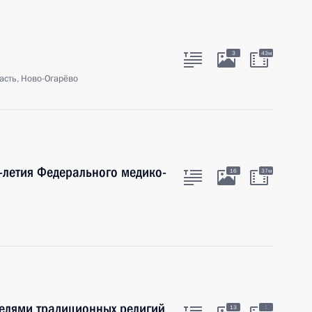
3
43м
асть, Ново-Огарёво
-летия Федерального медико-
16
37м
телями традиционных религий
:
13