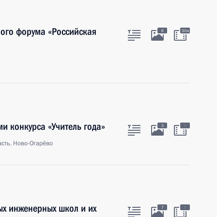
ого форума «Российская
6
30м
и конкурса «Учитель года»
:
3
сть, Ново-Огарёво
ых инженерных школ и их
:
7