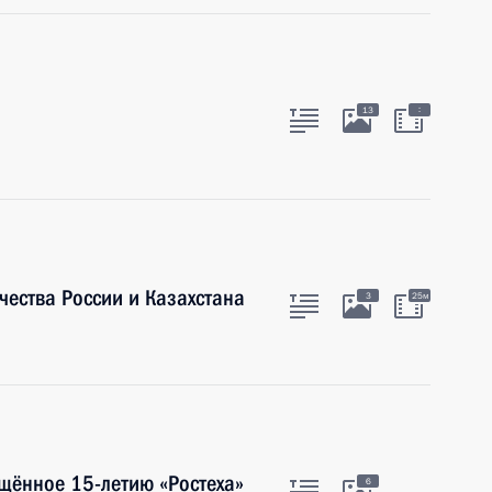
:
13
ества России и Казахстана
3
25м
щённое 15-летию «Ростеха»
6