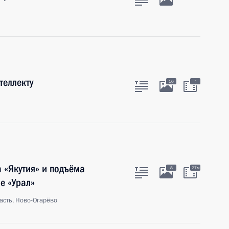
теллекту
:
10
а «Якутия» и подъёма
8
27м
е «Урал»
асть, Ново-Огарёво