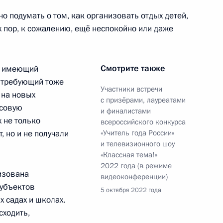
но подумать о том, как организовать отдых детей,
их пор, к сожалению, ещё неспокойно или даже
Смотрите также
не имеющий
теллекту
о требующий тоже
:
10
Участники встречи
 на новых
с призёрами, лауреатами
ссовую
и финалистами
 не только
всероссийского конкурса
, но и не получали
«Учитель года России»
и телевизионного шоу
«Классная тема!»
а «Якутия» и подъёма
2022 года (в режиме
8
27м
изована
видеоконференции)
е «Урал»
убъектов
5 октября 2022 года
асть, Ново-Огарёво
 садах и школах.
сходить,