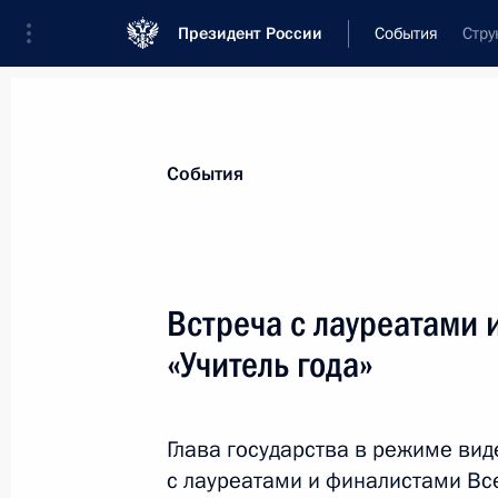
Президент России
События
Стру
Президент
Администрация
Государст
Новости
Стенограммы
Поездки
Те
События
Рубрикация материалов
Все материалы
Встреча с лауреатами 
Послания Федеральному Собранию
«Учитель года»
Заявления по важнейшим вопросам
Совещания, заседания, рабочие встречи
Глава государства в режиме ви
Речи и обращения
с лауреатами и финалистами Все