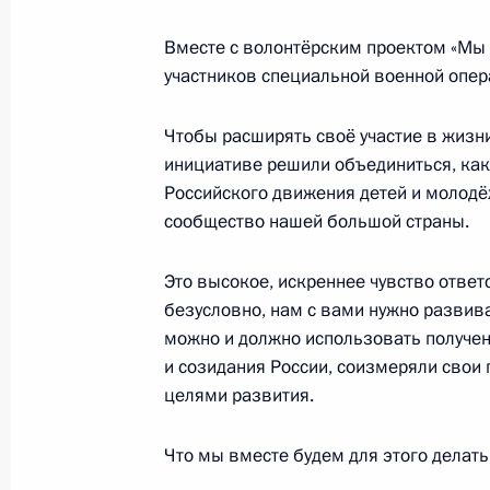
индустриальными партнёрами
Вместе с волонтёрским проектом «Мы
21 сентября 2022 года, 17:00
Великий Новг
участников специальной военной опер
Чтобы расширять своё участие в жизни
8 сентября 2022 года, четверг
инициативе решили объединиться, как
Российского движения детей и молодё
Открытие участков автодорог М-12
сообщество нашей большой страны.
вокруг Екатеринбурга
8 сентября 2022 года, 16:35
Москва, Кремл
Это высокое, искреннее чувство ответ
безусловно, нам с вами нужно развива
можно и должно использовать получен
7 сентября 2022 года, среда
и созидания России, соизмеряли сво
целями развития.
Пленарное заседание Восточного 
7 сентября 2022 года, 12:40
Приморский кра
Что мы вместе будем для этого делать,