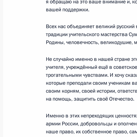
я обращаю на это ваше внимание и, к
вашей поддержки.
15 ноября 2022 года, вторник
Заседание оргкомитета «Победа»
Всех нас объединяет великий русский
традиции учительского мастерства Сух
15 ноября 2022 года, 14:45
Московская обл
Родины, человечность, великодушие, м
Не случайно именно в нашей стране э
9 ноября 2022 года, среда
учителя, учреждённый ещё в советско
трогательными чувствами. И хочу сказ
Торжественный вечер по случаю 75
которые преподали своим ученикам важ
биологического агентства
своим корням, своей истории, ответст
9 ноября 2022 года, 20:15
Москва, Кремль
на помощь, защитить своё Отечество.
Именно в этих непреходящих ценностя
4 ноября 2022 года, пятница
армии России, добровольцы и ополчен
наше право, их собственное право, с
Встреча с историками и представи