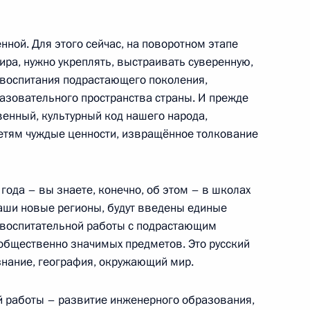
нной. Для этого сейчас, на поворотном этапе
мира, нужно укреплять, выстраивать суверенную,
 воспитания подрастающего поколения,
разовательного пространства страны. И прежде
нику Кузьме Минину
10
17м
венный, культурный код нашего народа,
етям чуждые ценности, извращённое толкование
 площадь
года – вы знаете, конечно, об этом – в школах
наши новые регионы, будут введены единые
 воспитательной работы с подрастающим
сионного клуба «Валдай»
:
23
общественно значимых предметов. Это русский
знание, география, окружающий мир.
ласть
 работы – развитие инженерного образования,