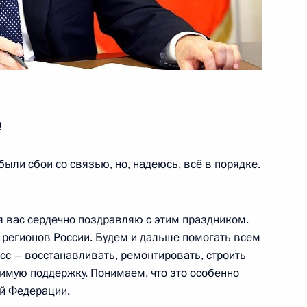
:
13
!
ыли сбои со связью, но, надеюсь, всё в порядке.
ества России и Казахстана
3
25м
я вас сердечно поздравляю с этим праздником.
регионов России. Будем и дальше помогать всем
с – восстанавливать, ремонтировать, строить
мую поддержку. Понимаем, что это особенно
й Федерации.
щённое 15-летию «Ростеха»
6