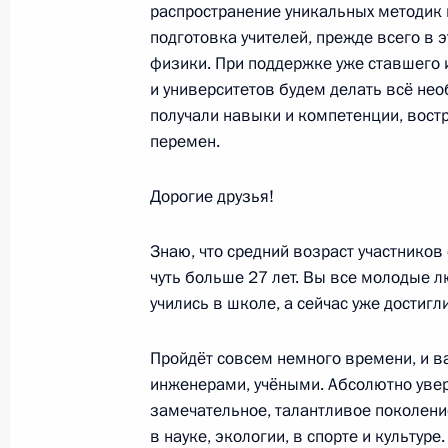
распространение уникальных методик 
12 октября 2022 года, среда
подготовка учителей, прежде всего в 
физики. При поддержке уже ставшего 
Пленарное заседание международн
и университетов будем делать всё не
энергетическая неделя»
получали навыки и компетенции, вост
12 октября 2022 года, 14:15
Москва
перемен.
Дорогие друзья!
5 октября 2022 года, среда
Знаю, что средний возраст участников
Встреча с лауреатами и финалистам
чуть больше 27 лет. Вы все молодые л
5 октября 2022 года, 16:30
Московская обла
учились в школе, а сейчас уже достигл
Пройдёт совсем немного времени, и ва
инженерами, учёными. Абсолютно уверен
21 сентября 2022 года, среда
замечательное, талантливое поколение
Встреча с руководителями передов
в науке, экологии, в спорте и культуре.