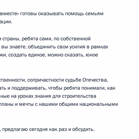
 вместе» готовы оказывать помощь семьям
ород
ации.
 страны, ребята сами, по собственной
 вы знаете, объединить свои усилия в рамках
жи, создать единое, можно сказать, юное
, М-5 и кольцевой дороги
5
34м
ь
ственности, сопричастности судьбе Отечества,
ть и поддерживать, чтобы ребята понимали, как
ные на уроках знания для строительства
и планы и мечты с нашими общими национальными
экономического форума
:
26
й, остров Русский
 предлагаю сегодня как раз и обсудить.