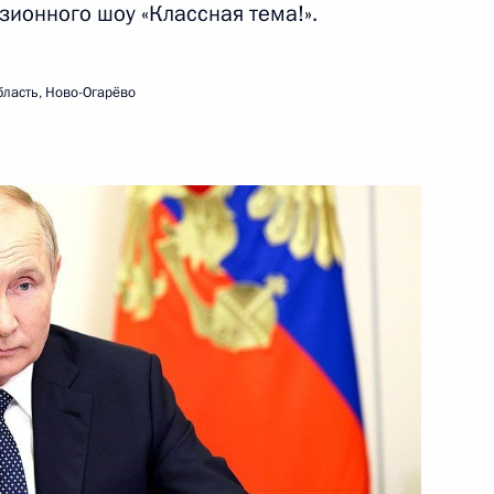
зионного шоу «Классная тема!».
ть следующие материалы
ласть, Ново-Огарёво
телями общественных
:
5
сть, Ново-Огарёво
:
20