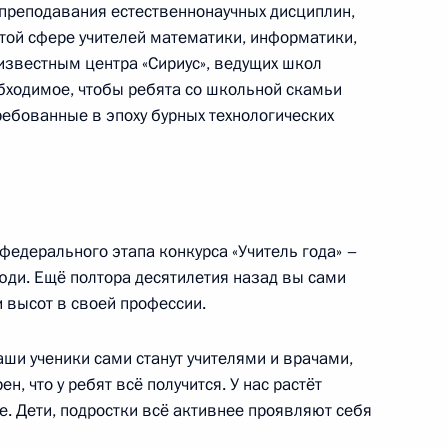
преподавания естественнонаучных дисциплин,
этой сфере учителей математики, информатики,
известным центра «Сириус», ведущих школ
ого форума «Российская
6
30м
обходимое, чтобы ребята со школьной скамьи
ребованные в эпоху бурных технологических
 федерального этапа конкурса «Учитель года» –
и конкурса «Учитель года»
:
3
юди. Ещё полтора десятилетия назад вы сами
сть, Ново-Огарёво
и высот в своей профессии.
ши ученики сами станут учителями и врачами,
, что у ребят всё получится. У нас растёт
. Дети, подростки всё активнее проявляют себя
ых инженерных школ и их
:
7