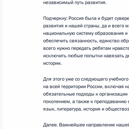
независимый путь развития.
России
4 ноября 2022 года, 18:00
Москва
Подчеркну: Россия была и будет сувере
развития и нашей страны, да и всего 
национальную систему образования и
обеспечить связанность, единство об
Президент возложил цветы к памят
всего нужно передать ребятам нравст
и Дмитрию Пожарскому
исключить любые попытки навязать д
4 ноября 2022 года, 13:45
Москва, Красная
истории.
Для этого уже со следующего учебного 
на всей территории России, включая 
27 октября 2022 года, четверг
обязательные подходы к организации
Заседание Международного дискус
поколением, а также к преподаванию 
язык, литература, история и общество
27 октября 2022 года, 20:55
Московская об
Далее. Важнейшее направление нашей