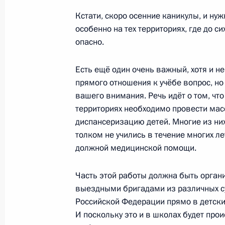
25 ноября 2022 года, 23:05
Москва
Кстати, скоро осенние каникулы, и нуж
особенно на тех территориях, где до с
опасно.
24 ноября 2022 года, четверг
Есть ещё один очень важный, хотя и 
Конференция по искусственному ин
прямого отношения к учёбе вопрос, н
вашего внимания. Речь идёт о том, что
24 ноября 2022 года, 16:55
Москва
территориях необходимо провести ма
диспансеризацию детей. Многие из них
толком не учились в течение многих лет
22 ноября 2022 года, вторник
должной медицинской помощи.
Церемония спуска на воду ледокол
Часть этой работы должна быть орган
государственного флага на ледокол
выездными бригадами из различных с
22 ноября 2022 года, 14:00
Московская обл
Российской Федерации прямо в детских
И поскольку это и в школах будет прои