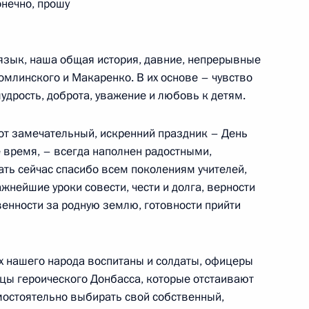
онечно, прошу
3
43м
 язык, наша общая история, давние, непрерывные
омлинского и Макаренко. В их основе – чувство
асть, Ново-Огарёво
удрость, доброта, уважение и любовь к детям.
тот замечательный, искренний праздник – День
е время, – всегда наполнен радостными,
ать сейчас спасибо всем поколениям учителей,
-летия Федерального медико-
16
37м
нейшие уроки совести, чести и долга, верности
венности за родную землю, готовности прийти
х нашего народа воспитаны и солдаты, офицеры
цы героического Донбасса, которые отстаивают
амостоятельно выбирать свой собственный,
телями традиционных религий
:
13