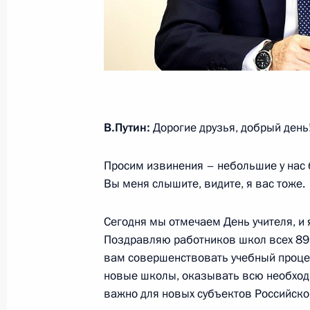
29 ноября 2022 года, вторник
Всероссийский съезд судей
29 ноября 2022 года, 14:35
Москва, Кремль
В.Путин:
Дорогие друзья, добрый день
28 ноября 2022 года, понедельник
Просим извинения – небольшие у нас б
Вы меня слышите, видите, я вас тоже.
Форум межрегионального сотруднич
28 ноября 2022 года, 13:50
Москва, Кремль
Сегодня мы отмечаем День учителя, и 
Поздравляю работников школ всех 89 
вам совершенствовать учебный процес
25 ноября 2022 года, пятница
новые школы, оказывать всю необходи
важно для новых субъектов Российско
Торжественное мероприятие, посвя