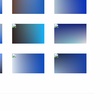
ого форума «Российская
10
28м
Валдай»
:
20