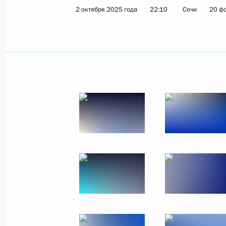
2 октября 2025 года
22:10
Сочи
20 ф
Показа
29 октября 2025 года, среда
Посещение Центрального военного 
имени П.В.Мандрыка
29 октября 2025 года, 14:40
Москва
23 октября 2025 года, четверг
XVII съезд Русского географическо
23 октября 2025 года, 18:00
Москва, Кремл