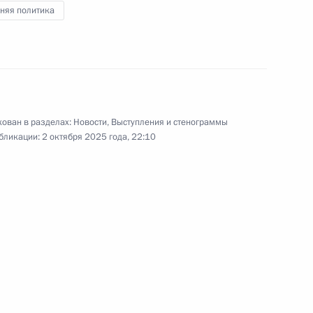
няя политика
 заводы»
16
4м
ован в разделах:
Новости
,
Выступления и стенограммы
динённых культур
4
15м
бликации:
2 октября 2025 года, 22:10
рг
о экономического форума
:
20
й, остров Русский