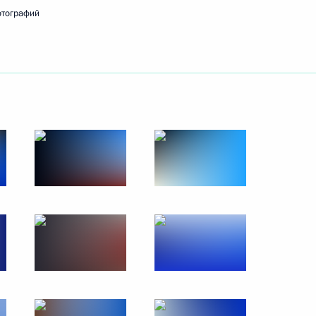
отографий
ть следующие материалы
клинического госпиталя
21
20м
го общества
8
ь