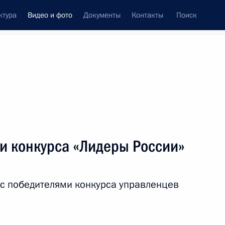
ктура
Видео и фото
Документы
Контакты
Поиск
си
ия, встречи
Встречи со СМИ
март, 2024
ть следующие материалы
и конкурса «Лидеры России»
Совещание с постоянными
 с победителями конкурса управленцев
членами Совета
Безопасности