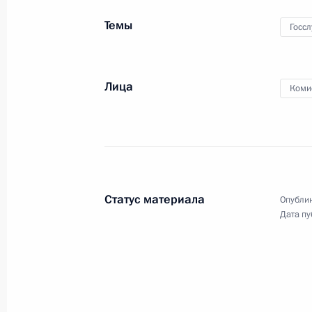
Краснодарского высшего военного
авиационного училища лётчиков
Темы
Госс
7 марта 2024 года
Видео, 32 мин.
Лица
Коми
Статус материала
Опублик
Дата пу