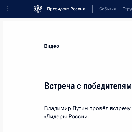
Президент России
События
Стру
Видеозаписи
Фотографии
Аудиозапи
Все материалы
Выступления
Совещан
Видео
Показа
Встреча с победителям
Встреча с кандидатами
Владимир Путин провёл встречу
на должность Президента
«Лидеры России».
России