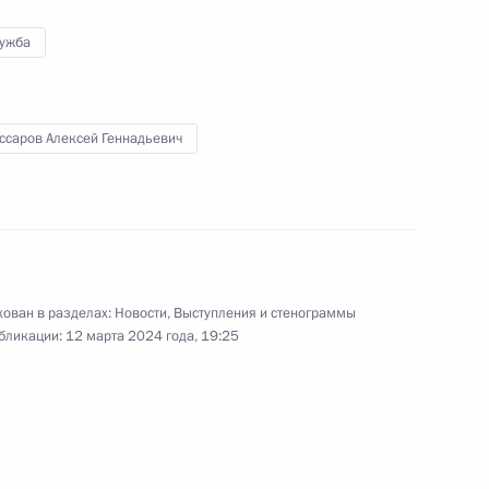
Всемирного фестиваля
молодёжи
лужба
6 марта 2024 года
Видео, 2 ч.
ссаров Алексей Геннадьевич
ован в разделах:
Новости
,
Выступления и стенограммы
бликации:
12 марта 2024 года, 19:25