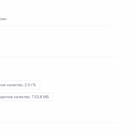
сии»
12 марта 2024 года
Видео, 2 ч.
кое качество,
2.5 ГБ
артное качество,
733.8 МБ
Встреча с участниками