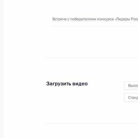
Ленинградской АЭС
Встреча с победителями конкурса «Лидеры Рос
14 марта 2024 года
Видео, 42 мин.
Загрузить видео
Высо
Станд
Встреча с выпускницами