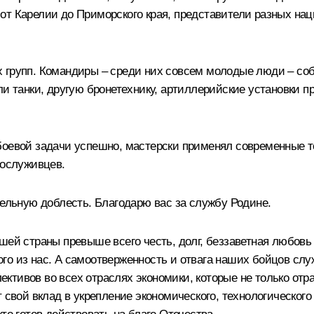
от Карелии до Приморского края, представители разных на
х групп. Командиры – среди них совсем молодые люди – со
и танки, другую бронетехнику, артиллерийские установки пр
боевой задачи успешно, мастерски применял современные т
сослуживцев.
тельную доблесть. Благодарю вас за службу Родине.
шей страны превыше всего честь, долг, беззаветная любовь
го из нас. А самоотверженность и отвага наших бойцов сл
ктивов во всех отраслях экономики, которые не только отр
 свой вклад в укрепление экономического, технологического