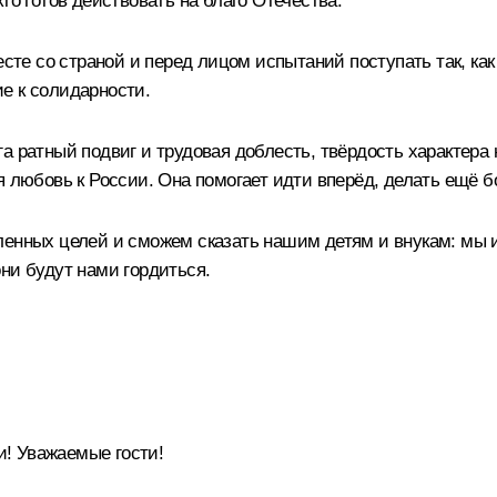
то готов действовать на благо Отечества.
е со страной и перед лицом испытаний поступать так, как 
е к солидарности.
а ратный подвиг и трудовая доблесть, твёрдость характера
я любовь к России. Она помогает идти вперёд, делать ещё 
ленных целей и сможем сказать нашим детям и внукам: мы 
ни будут нами гордиться.
! Уважаемые гости!