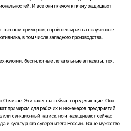
циональностей. И все они плечом к плечу защищают
бственным примером, порой невзирая на полученные
отивника, в том числе западного производства,
ехнологии, беспилотные летательные аппараты, тех,
 к Отчизне. Эти качества сейчас определяющие. Они
ужат примером для рабочих и инженеров предприятий
азили санкционный натиск, но и наращивают сейчас
 да и культурного суверенитета России. Ваше мужество