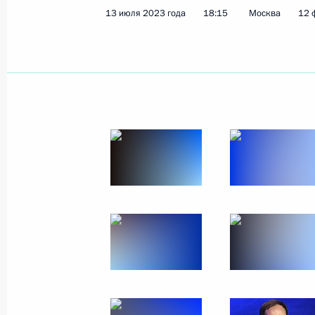
13 июля 2023 года
18:15
Москва
12 
Показа
Открытие северного направления М
«Восток» и южного обхода Арзамас
8 сентября 2023 года, 15:55
Арзамас
5 сентября 2023 года, вторник
Заседание оргкомитета «Победа»
5 сентября 2023 года, 16:10
Сочи