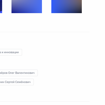
м»
:
42
асть, Солнечногорск
а и инновации
строительной отрасли
:
10
зёров Олег Валентинович
нин Сергей Семёнович
омышленности
:
9