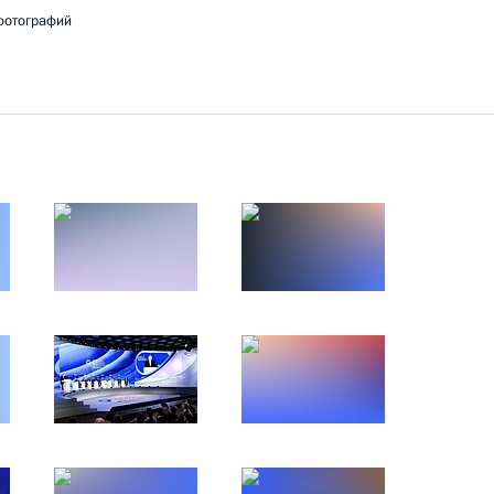
фотографий
ть следующие материалы
СД, участков трассы М-12
10
25м
а
4
37м