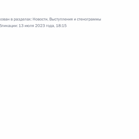
ован в разделах:
Новости
,
Выступления и стенограммы
бликации:
13 июля 2023 года, 18:15
и орденом «Родительская
10
24м
щих технологий
:
12