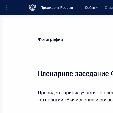
Президент России
События
Стру
Президент
Администрация
Государст
Новости
Стенограммы
Поездки
Те
Фотографии
Рубрикация материалов
Все материалы
Пленарное заседание 
Послания Федеральному Собранию
Заявления по важнейшим вопросам
Президент принял участие в пл
Совещания, заседания, рабочие встречи
технологий «Вычисления и связь
Речи и обращения