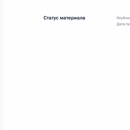
Статус материала
Опублик
29 июля 2023 года, суббота
Дата пу
Встреча с семьями, награждённым
слава»
29 июля 2023 года, 17:00
Санкт-Петербург
13 июля 2023 года, четверг
Пленарное заседание Форума буду
13 июля 2023 года, 18:15
Москва
4 июля 2023 года, вторник