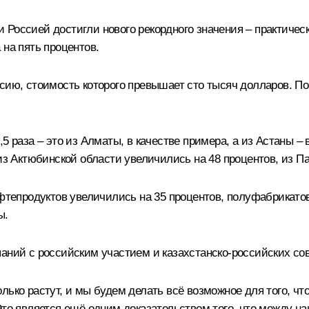
 Россией достигли нового рекордного значения – практичес
 на пять процентов.
ссию, стоимость которого превышает сто тысяч долларов. 
5 раза – это из Алматы, в качестве примера, а из Астаны – 
из Актюбинской области увеличились на 48 процентов, из Па
фтепродуктов увеличились на 35 процентов, полуфабрикатов 
ы.
паний с российским участием и казахстанско-российских с
лько растут, и мы будем делать всё возможное для того, ч
 Это является ещё одним доказательством того, что между