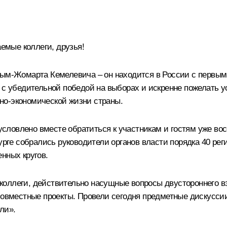
мые коллеги, друзья!
асым-Жомарта Кемелевича – он находится в России с перв
о с убедительной победой на выборах и искренне пожелать 
но-экономической жизни страны.
ловлено вместе обратиться к участникам и гостям уже восе
урге собрались руководители органов власти порядка 40 рег
нных кругов.
коллеги, действительно насущные вопросы двустороннего в
 совместные проекты. Провели сегодня предметные дискусси
ли».