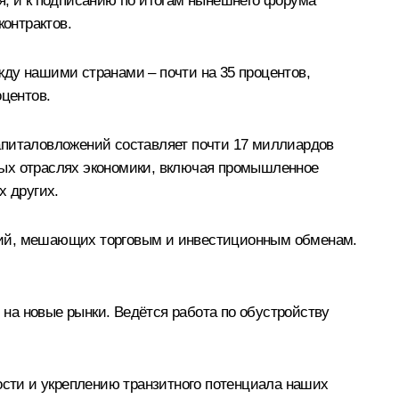
я, и к подписанию по итогам нынешнего форума
онтрактов.
жду нашими странами – почти на 35 процентов,
оцентов.
апиталовложений составляет почти 17 миллиардов
вых отраслях экономики, включая промышленное
х других.
ений, мешающих торговым и инвестиционным обменам.
на новые рынки. Ведётся работа по обустройству
сти и укреплению транзитного потенциала наших