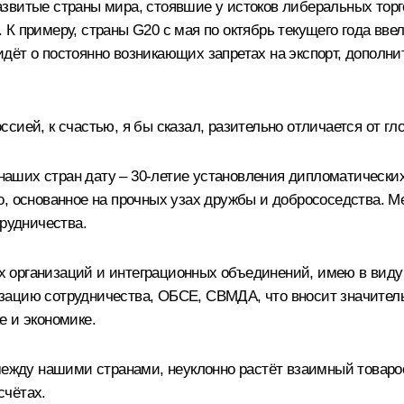
звитые страны мира, стоявшие у истоков либеральных торг
К примеру, страны G20 с мая по октябрь текущего года вве
дёт о постоянно возникающих запретах на экспорт, дополни
сией, к счастью, я бы сказал, разительно отличается от г
ших стран дату – 30-летие установления дипломатических
о, основанное на прочных узах дружбы и добрососедства.
трудничества.
х организаций и интеграционных объединений, имею в вид
зацию сотрудничества, ОБСЕ, СВМДА, что вносит значитель
е и экономике.
 между нашими странами, неуклонно растёт взаимный товаро
счётах.