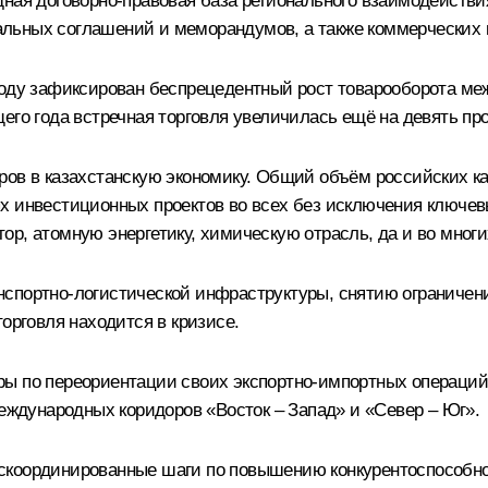
дная договорно-правовая база регионального взаимодействи
льных соглашений и меморандумов, а также коммерческих к
году зафиксирован беспрецедентный рост товарооборота ме
его года встречная торговля увеличилась ещё на девять пр
ров в казахстанскую экономику. Общий объём российских к
ых инвестиционных проектов во всех без исключения ключе
р, атомную энергетику, химическую отрасль, да и во многи
нспортно-логистической инфраструктуры, снятию огранич
орговля находится в кризисе.
ы по переориентации своих экспортно-импортных операций 
дународных коридоров «Восток – Запад» и «Север – Юг».
скоординированные шаги по повышению конкурентоспособно