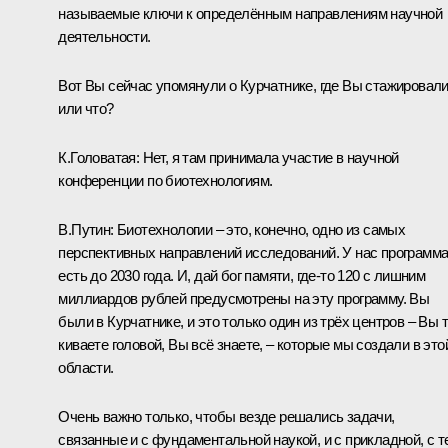
называемые ключи к определённым направлениям научной
деятельности.
Вот Вы сейчас упомянули о Курчатнике, где Вы стажировал
или что?
К.Головатая:
Нет, я там принимала участие в научной
конференции по биотехнологиям.
В.Путин:
Биотехнологии ‒ это, конечно, одно из самых
перспективных направлений исследований. У нас программ
есть до 2030 года. И, дай бог памяти, где-то 120 с лишним
миллиардов рублей предусмотрены на эту программу. Вы
были в Курчатнике, и это только один из трёх центров ‒ Вы 
киваете головой, Вы всё знаете, ‒ которые мы создали в это
области.
Очень важно только, чтобы везде решались задачи,
связанные и с фундаментальной наукой, и с прикладной, с т