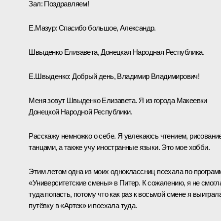
Зал:
Поздравляем!
Е.Мазур:
Спасибо большое, Александр.
Швыденко Елизавета, Донецкая Народная Республика.
Е.Швыденко:
Добрый день, Владимир Владимирович!
Меня зовут Швыденко Елизавета. Я из города Макеевки
Донецкой Народной Республики.
Расскажу немножко о себе. Я увлекаюсь чтением, рисовани
танцами, а также учу иностранные языки. Это мое хобби.
Этим летом одна из моих одноклассниц поехала по програм
«Университетские смены» в Питер. К сожалению, я не смогл
туда попасть, потому что как раз к восьмой смене я выиграл
путёвку в «Артек» и поехала туда.