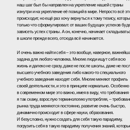
наш шаг был бы направлен на укрепление нашей страны
изнутри и на укрепление её позиций в мире. Непросто всё эт
происходит, но ещё раз хочу вернуться к тому тезису, котор
только что сформулировал: от ваших будущих успехов буд
зависеть успех страны. А он, конечно, начинает складывать
в школе прежде всего, отсюда всё начинается.
И очень важно найти себя – это вообще, наверное, важнейш
задача для любого человека. Многие люди ищут себя всю
жизнь и далеко не сразу, даже не после школы, даже не пос
высшего учебного заведения либо какого-то специального
учебного заведения находят себя. Многие меняют профиль
своей деятельности, и это в принципе нормально. Особенно
в современном мире это важно, имея в виду, что требования 
я так скажу, взрослую терминологию употребляя, – требован
рынка труда меняются постоянно, развитие очень быстро,
динамично происходит в сфере науки, образования.
И безусловно, нужно создать для себя такую парадигму,
погрузить себя в такую парадигму получения знаний, которы