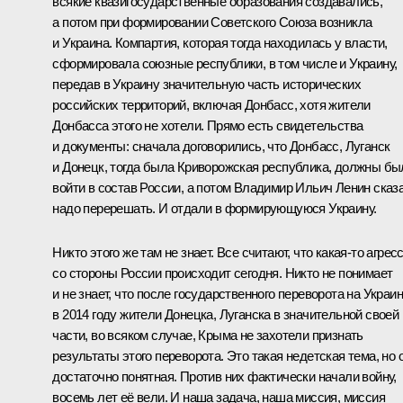
всякие квазигосударственные образования создавались,
а потом при формировании Советского Союза возникла
и Украина. Компартия, которая тогда находилась у власти,
сформировала союзные республики, в том числе и Украину,
передав в Украину значительную часть исторических
российских территорий, включая Донбасс, хотя жители
Донбасса этого не хотели. Прямо есть свидетельства
и документы: сначала договорились, что Донбасс, Луганск
и Донецк, тогда была Криворожская республика, должны бы
войти в состав России, а потом Владимир Ильич Ленин сказ
надо перерешать. И отдали в формирующуюся Украину.
Никто этого же там не знает. Все считают, что какая-то агрес
со стороны России происходит сегодня. Никто не понимает
и не знает, что после государственного переворота на Украи
в 2014 году жители Донецка, Луганска в значительной своей
части, во всяком случае, Крыма не захотели признать
результаты этого переворота. Это такая недетская тема, но 
достаточно понятная. Против них фактически начали войну,
восемь лет её вели. И наша задача, наша миссия, миссия