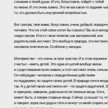
сознания и твоей души. И это, безусловно, пойдёт с тобой
по жизни. И это очень важно. Это не как какое-то задание чьё
то, это должно быть внутренней потребностью.
Вот смотри, твоя мама, безусловно, очень добрый, порядоч
человек. Что я в этой связи хотел бы сказать? Вы все моло
люди совсем. И есть такое понятие, как материнский, или
родительский, инстинкт. Это вообще в природе, это инстинкт,
заложено генетически. Особенно у женщин.
Материнство ‒ это очень острое чувство. И в этом огромное
счастье ‒ иметь детей. Это одна из целей вообще жизни
и существования всего живого, и этот инстинкт очень сильны
Он побуждает человека к определённым действиям
по поддержке, по защите своих детей. В природе почти везд
так. А у детей такого инстинкта нет ‒ по защите родителей. 
в принципе, наверное, довольно естественные вещи. Хотя,
может быть, я говорю спорные вещи. Сейчас услышат то, чт
я говорил, взрослые дяди и тёти и начнут со мной спорить и