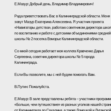
Е.Мазур:
Добрый день, Владимир Владимирович!
Рада приветствовать Вас в Калининградской области. Меня
зовут Мазур Екатерина Алексеевна. Я участник проекта
«Навигаторы детства», работаю советником директора шко
по воспитанию и работе с детскими объединениями средней
школы № 2 поселка Взморье Калининградской области.
Со мной сегодня работает моя коллега Кравченко Дарья
Сергеевна, советник директора школы № 5 города
Калининграда.
Если Вы позволите, мы с ней будем помогать Вам.
В.Путин:
Пожалуйста.
Е.Мазур:
В зале представлены ребята ‒ участники програм
«Больше, чем путешествие» из разных уголков нашей стра
от Калининграда до Сахалина, а также Донецкой и Луганско