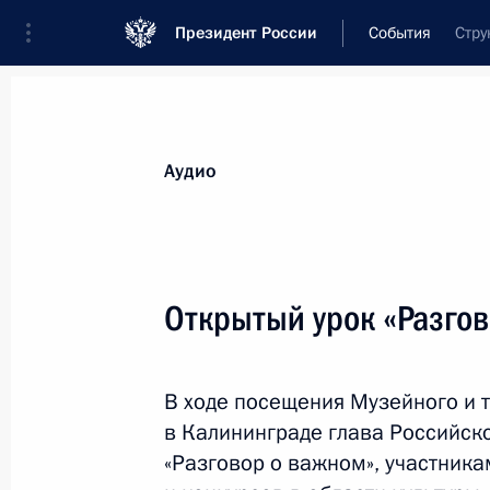
Президент России
События
Стру
Президент
Администрация
Государст
Новости
Стенограммы
Поездки
Те
Аудио
Рубрикация материалов
Все материалы
Открытый урок «Разгов
Послания Федеральному Собранию
Заявления по важнейшим вопросам
В ходе посещения Музейного и 
Совещания, заседания, рабочие встречи
в Калининграде глава Российско
Речи и обращения
«Разговор о важном», участника