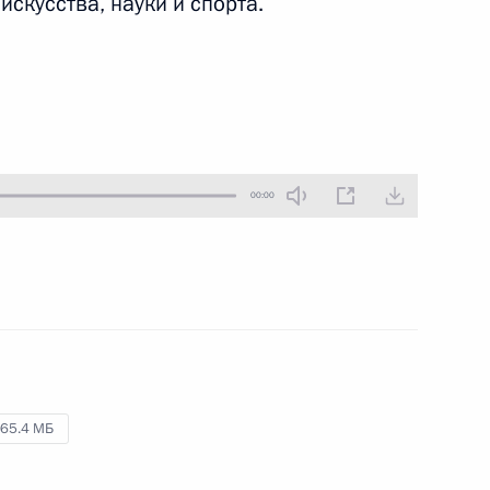
искусства, науки и спорта.
ть следующие материалы
телями общественных
00:00
:
5
сть, Ново-Огарёво
:
20
65.4 МБ