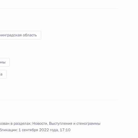
:
13
нинградская область
оны
а
ества России и Казахстана
3
25м
ован в разделах:
Новости
,
Выступления и стенограммы
бликации:
1 сентября 2022 года, 17:10
щённое 15-летию «Ростеха»
6