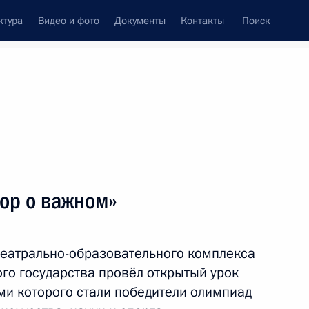
ктура
Видео и фото
Документы
Контакты
Поиск
венный Совет
Совет Безопасности
Комиссии и советы
леграммы
Сведения о Президенте
декабрь, 2022
Встречи с представителями сообществ
ор о важном»
Пресс-конференции
Интервью
театрально-образовательного комплекса
Статьи
го государства провёл открытый урок
ми которого стали победители олимпиад