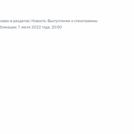
29 июня 2022 года
Аудио, 20 мин.
В завершение рабочего визита
ован в разделах:
Новости
,
Выступления и стенограммы
в Туркменистан Владимир Путин
бликации:
7 июля 2022 года, 20:50
ответил на ряд вопросов
представителей СМИ.
Саммит БРИКС