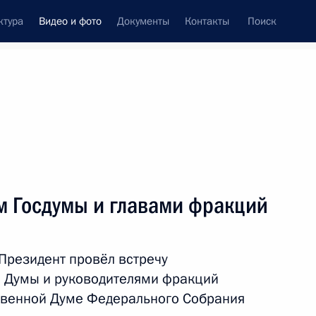
ктура
Видео и фото
Документы
Контакты
Поиск
си
ия, встречи
Встречи со СМИ
июль, 2022
ть следующие материалы
м Госдумы и главами фракций
Встреча с победителями
Президент провёл встречу
конкурса «Лидеры России»
й Думы и руководителями фракций
ственной Думе Федерального Собрания