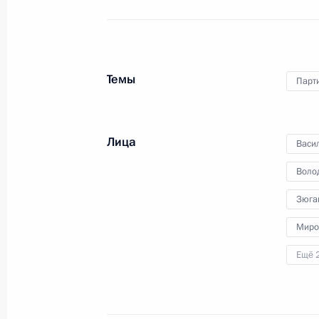
1 июля 2022 года
Аудио, 9 мин.
Темы
Парт
Лица
Васи
Воло
Зюга
Миро
Обращение к участникам X
Ещё 
Петербургского
международного
юридического форума