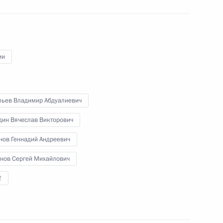
30 июня 2022 года
Аудио, 9 мин.
Глава государства возложил цветы
к подножию монумента «Отечество.
Доблесть. Честь» у штаб-квартиры
ии
Службы внешней разведки
в Москве, а также поздравил
сотрудников и ветеранов
ведомства со столетием
льев Владимир Абдуалиевич
нелегальной разведки.
дин Вячеслав Викторович
нов Геннадий Андреевич
нов Сергей Михайлович
Владимир Путин ответил
2
на вопросы журналистов