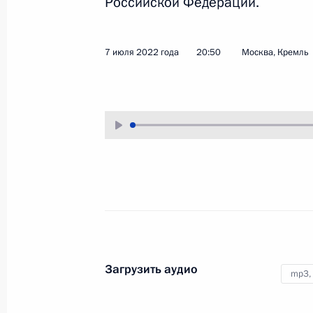
Российской Федерации.
7 июля 2022 года
Аудио, 1 ч.
В Екатерининском зале Кремля
7 июля 2022 года
20:50
Москва, Кремль
Президент провёл встречу
с руководством Государственной
Думы и руководителями фракций
политических партий
в Государственной Думе
Федерального Собрания
Российской Федерации.
Обращение к участникам IX
Форума регионов России
Загрузить аудио
и Белоруссии
mp3,