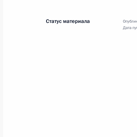
30 июня 2022 года
Аудио, 6 мин.
Статус материала
Опублик
Дата пу
Встреча «БРИКС плюс»