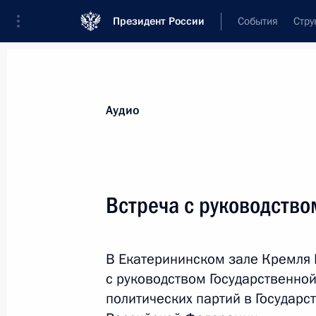
Президент России
События
Стру
Видеозаписи
Фотографии
Аудиозапи
Все материалы
Выступления
Совещан
Аудио
Показа
Встреча с руководство
Встреча с руководством
В Екатерининском зале Кремля 
Госдумы и главами фракций
с руководством Государственно
политических партий в Государ