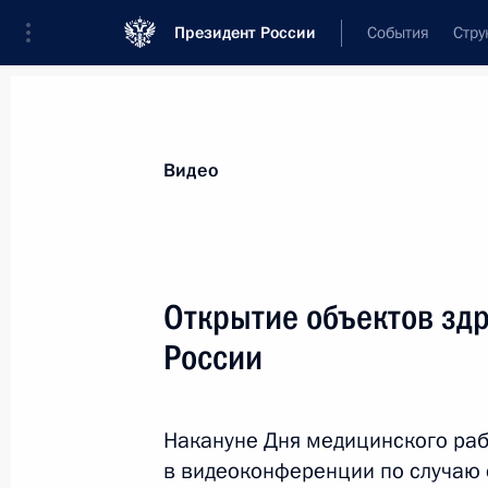
Президент России
События
Стру
Видеозаписи
Фотографии
Аудиозапи
Все материалы
Выступления
Совещан
Видео
Показа
Открытие объектов зд
России
В Череповце открыт новый
мост через Шексну
Накануне Дня медицинского раб
в видеоконференции по случаю 