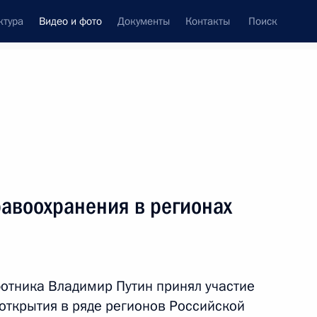
ктура
Видео и фото
Документы
Контакты
Поиск
си
ия, встречи
Встречи со СМИ
август, 2022
ть следующие материалы
равоохранения в регионах
Совещание с членами
Правительства
отника Владимир Путин принял участие
открытия в ряде регионов Российской