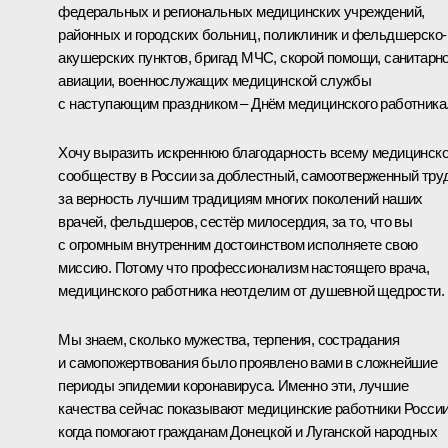
федеральных и региональных медицинских учреждений,
районных и городских больниц, поликлиник и фельдшерско-
акушерских пунктов, бригад МЧС, скорой помощи, санитарн
авиации, военнослужащих медицинской службы
с наступающим праздником – Днём медицинского работника
Хочу выразить искреннюю благодарность всему медицинск
сообществу в России за доблестный, самоотверженный труд
за верность лучшим традициям многих поколений наших
врачей, фельдшеров, сестёр милосердия, за то, что вы
с огромным внутренним достоинством исполняете свою
миссию. Потому что профессионализм настоящего врача,
медицинского работника неотделим от душевной щедрости.
Мы знаем, сколько мужества, терпения, сострадания
и самопожертвования было проявлено вами в сложнейшие
периоды эпидемии коронавируса. Именно эти, лучшие
качества сейчас показывают медицинские работники России
когда помогают гражданам Донецкой и Луганской народных