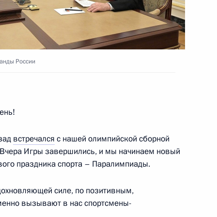
 главами фракций
:
4
манды России
«Лидеры России»
:
7
ень!
азад
встречался
с нашей олимпийской сборной
. Вчера Игры завершились, и мы начинаем новый
узов
14
15м
кового праздника спорта – Паралимпиады.
дохновляющей силе, по позитивным,
енно вызывают в нас спортсмены-