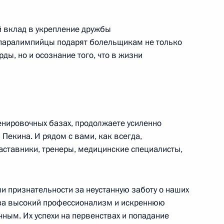
й вклад в укрепление дружбы
ми XXIV Олимпийских зимних
2
18м
 паралимпийцы подарят болельщикам не только
манды России
ы, но и осознание того, что в жизни
ых наград победителям XXIV
14
13м
ренировочных базах, продолжаете усиленно
 Пекина. И рядом с вами, как всегда,
аставники, тренеры, медицинские специалисты,
ми признательности за неустанную заботу о наших
 за высокий профессионализм и искреннюю
 АНО «Россия – страна
:
17
чным. Их успехи на первенствах и попадание