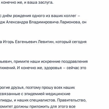
конечно же, и ваша заслуга.
с днём рождения одного из ваших коллег –
едж Александра Владимировича Ларионова, он
 Восточный
4
17м
а Игорь Евгеньевич Левитин, который сегодня
ть
ньевич, примите наши искренние поздравления
тижений. И конечно же, здоровья – сейчас это
идента для молодых деятелей
5
55м
етей и юношества 2021 года
рогие друзья, поэтому прошу всех наших
 связанные с эпидемией медицинские
сть, Ново-Огарёво
пиады, и наших специалистов. Правительство,
омитет должны приложить для этого все