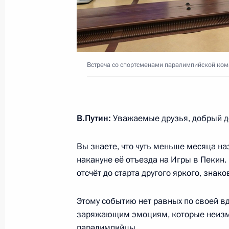
Встреча с руководством Госдумы и
7 июля 2022 года, 20:50
Москва, Кремль
Встреча со спортсменами паралимпийской ко
Встреча с победителями конкурса 
7 июля 2022 года, 17:40
Москва, Кремль
В.Путин:
Уважаемые друзья, добрый д
21 июня 2022 года, вторник
Вы знаете, что чуть меньше месяца н
накануне её отъезда на Игры в Пекин
Встреча с выпускниками военных в
отсчёт до старта другого яркого, зна
21 июня 2022 года, 13:20
Москва, Кремль
Этому событию нет равных по своей в
заряжающим эмоциям, которые неизм
паралимпийцы.