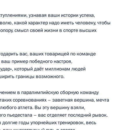
я в регионах России
:
уплениями, узнавая ваши истории успеха,
3
волю, какой характер надо иметь человеку, чтобы
и опору, смысл своей жизни в спорте высших
годарить вас, ваших товарищей по команде
а ваш пример победного настроя,
ого международного
:
11
 удар», который даёт миллионам людей
сширить границы возможного.
ючением в паралимпийскую сборную команду
 таких соревнованиях – заветная вершина, мечта
 любого атлета. Вы эту вершину взяли,
го пьедестала – вас отделяет последний рывок.
телями, инженерами
:
5
 долгие годы упорнейших тренировок, весь