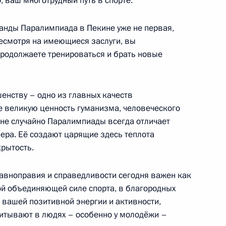
 ваш многотрудный путь в спорте.
анды Паралимпиада в Пекине уже не первая,
несмотря на имеющиеся заслуги, вы
продолжаете тренироваться и брать новые
руг добра» протоиереем
2
енству – одно из главных качеств
 великую ценность гуманизма, человеческого
ь, Ново-Огарёво
 не случайно Паралимпиады всегда отличает
ера. Её создают царящие здесь теплота
крытость.
и орденом «Родительская
3
38м
авноправия и справедливости сегодня важен как
ой объединяющей силе спорта, в благородных
ь, Ново-Огарёво
 вашей позитивной энергии и активности,
итывают в людях – особенно у молодёжи –