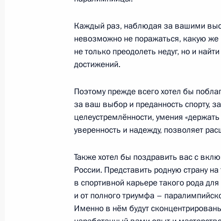
18 июня 2022 года, суббота
Открытие объектов здравоохранени
Каждый раз, наблюдая за вашими выст
невозможно не поражаться, какую же 
18 июня 2022 года, 16:10
Санкт-Петербург
не только преодолеть недуг, но и найт
достижений.
17 июня 2022 года, пятница
Поэтому прежде всего хотел бы побла
за ваш выбор и преданность спорту, з
Пленарное заседание Петербургск
целеустремлённости, умения «держать
экономического форума
уверенность и надежду, позволяет ра
17 июня 2022 года, 19:25
Санкт-Петербург
Также хотел бы поздравить вас с вкл
России. Представить родную страну на
9 июня 2022 года, четверг
в спортивной карьере такого рода для
и от полного триумфа – паралимпийско
Встреча с молодыми предпринима
Именно в нём будут сконцентрированы
и учёными