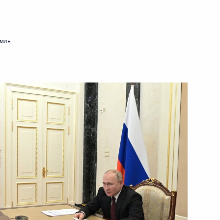
ть следующие материалы
емль
ого времени»
:
7
«Большая перемена»
3
26м