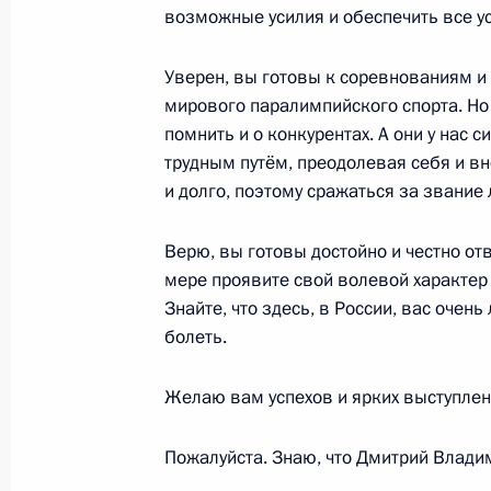
возможные усилия и обеспечить все у
5 марта 2022 года, суббота
Уверен, вы готовы к соревнованиям и
Встреча с представительницами лёт
мирового паралимпийского спорта. Но 
авиакомпаний
помнить и о конкурентах. А они у нас 
5 марта 2022 года, 16:35
Московская облас
трудным путём, преодолевая себя и вн
и долго, поэтому сражаться за звание 
4 марта 2022 года, пятница
Верю, вы готовы достойно и честно от
мере проявите свой волевой характер
На пароме «Маршал Рокоссовский»
Знайте, что здесь, в России, вас очень
флаг
болеть.
4 марта 2022 года, 13:55
Московская област
Желаю вам успехов и ярких выступлени
Пожалуйста. Знаю, что Дмитрий Влади
27 февраля 2022 года, воскресень