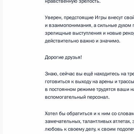
нравственную зрелость.
26 апреля 2022 года, вторник
Уверен, предстоящие Игры внесут сво
Встреча с победителями и призёра
и взаимопонимания, а сильные духом
игр и членами паралимпийской ко
зрелищные выступления и новые рекорд
26 апреля 2022 года, 15:50
Москва, Кремль
действительно важно и значимо.
Дорогие друзья!
Церемония вручения государственн
Олимпийских зимних игр в Пекине
Знаю, сейчас вы ещё находитесь на т
готовиться к выходу на арены и трассы
26 апреля 2022 года, 14:30
Москва, Кремль
в постоянном режиме трудятся ваши н
вспомогательный персонал.
20 апреля 2022 года, среда
Хотел бы обратиться и к ним со слова
замечательных, талантливых атлетах,
Заседание наблюдательного совета
любовь к своему делу, к своим подопе
возможностей»