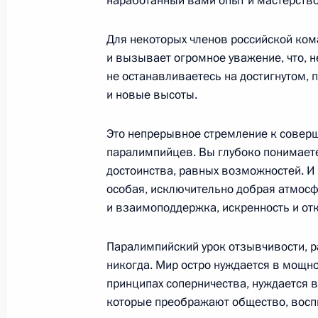
наработанный вами опыт и мастерство,
9 июня 2022 года, 18:20
Москва
Для некоторых членов российской ком
и вызывает огромное уважение, что, 
не останавливаетесь на достигнутом, 
1 июня 2022 года, среда
и новые высоты.
Встреча с руководителем фонда «К
Александром Ткаченко
Это непрерывное стремление к соверш
паралимпийцев. Вы глубоко понимаете
1 июня 2022 года, 16:45
Московская област
достоинства, равных возможностей. И
особая, исключительно добрая атмосф
и взаимоподдержка, искренность и от
Встреча с семьями, награждённым
слава»
Паралимпийский урок отзывчивости, р
никогда. Мир остро нуждается в мощн
1 июня 2022 года, 15:40
Московская област
принципах соперничества, нуждается в
которые преображают общество, восп