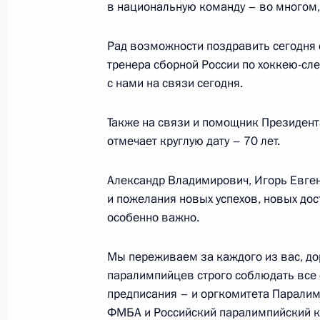
в национальную команду – во многом, 
20 апреля 2022 года, 15:10
Москва, Кремль
Рад возможности поздравить сегодня 
тренера сборной России по хоккею-сл
12 апреля 2022 года, вторник
с нами на связи сегодня.
Беседа с работниками космодрома
Также на связи и помощник Президент
12 апреля 2022 года, 12:30
Амурская облас
отмечает круглую дату – 70 лет.
Александр Владимирович, Игорь Евге
и пожелания новых успехов, новых дос
25 марта 2022 года, пятница
особенно важно.
Встреча с лауреатами премий През
культуры и за произведения для д
Мы переживаем за каждого из вас, до
паралимпийцев строго соблюдать все
25 марта 2022 года, 16:05
Московская обла
предписания – и оргкомитета Паралим
ФМБА и Российский паралимпийский к