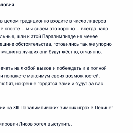
словия.
 в целом традиционно входите в число лидеров
ного состава российских
9
45м
в спорте – мы знаем это хорошо – всегда надо
сильные, шли к этой Паралимпиаде не менее
ть
ешние обстоятельства, готовились так же упорно
лучших из лучших они будут жёстко, отчаянно.
вечать на любой вызов и побеждать и в полной
 и покажете максимум своих возможностей.
 поднят государственный
8
15м
 любят, искренне гордятся вами и будут за вас
ь, Ново-Огарёво
й на XIII Паралимпийских зимних играх в Пекине!
мирович Лисов хотел выступить.
е