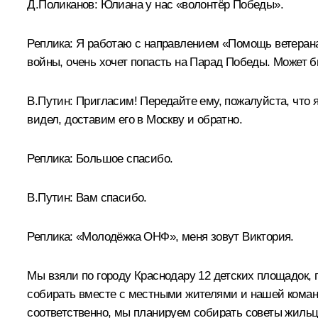
Д.Поликанов:
Юлиана у нас «волонтёр Победы».
Реплика:
Я работаю с направлением «Помощь ветеранам»
войны, очень хочет попасть на Парад Победы. Может б
В.Путин:
Пригласим! Передайте ему, пожалуйста, что 
видел, доставим его в Москву и обратно.
Реплика:
Большое спасибо.
В.Путин:
Вам спасибо.
Реплика:
«Молодёжка ОНФ», меня зовут Виктория.
Мы взяли по городу Краснодару 12 детских площадок,
собирать вместе с местными жителями и нашей командо
соответственно, мы планируем собирать советы жильцо