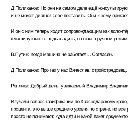
Д.Поликанов:
Но они на самом деле ещё консультируют 
и не может диагноз себе поставить. Они к нему прикре
И он с ним теперь ходит сопровождающим как волонтёр
«машину» как-то подналадить, но пока в ручном режиме
В.Путин:
Когда машина не работает… Согласен.
Д.Поликанов:
Про газ у нас Вячеслав, стройотрядовец.
Реплика:
Добрый день, уважаемый Владимир Владими
Изучали вопрос газификации по Краснодарскому краю
процента, это выше среднего уровня по стране, но всё
просто не понимают, куда идти и какой пакет документ