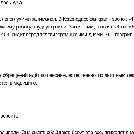
лось куча.
слепоглухими занимался. В Краснодарском крае – звонок: «Г
и ему работу, трудоустроили. Звонят нам, говорят: «Спасиб
ть? Он сидит перед телевизором целыми днями. Я, – говори
са обращений идёт по пенсиям, естественно, по льготным ле
тся в медицине.
верситет.
гадывали. Они сидят, обобщают, берут это всё, приходят в 