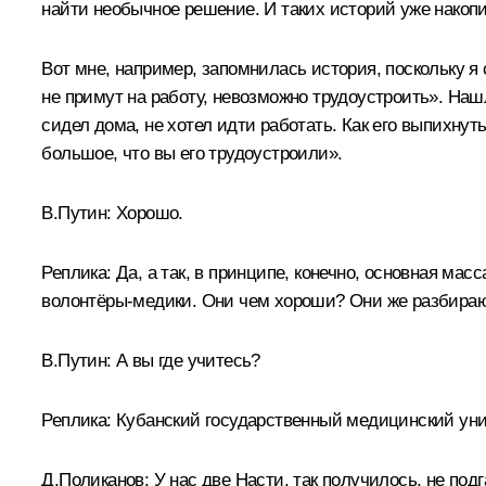
найти необычное решение. И таких историй уже накопи
Вот мне, например, запомнилась история, поскольку я 
не примут на работу, невозможно трудоустроить». Нашл
сидел дома, не хотел идти работать. Как его выпихну
большое, что вы его трудоустроили».
В.Путин:
Хорошо.
Реплика:
Да, а так, в принципе, конечно, основная мас
волонтёры-медики. Они чем хороши? Они же разбираю
В.Путин:
А вы где учитесь?
Реплика:
Кубанский государственный медицинский уни
Д.Поликанов:
У нас две Насти, так получилось, не под