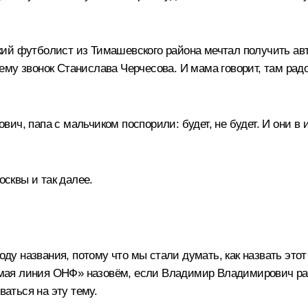
кий футболист из Тимашевского района мечтал получить а
ему звонок Станислава Черчесова. И мама говорит, там рад
, папа с мальчиком поспорили: будет, не будет. И они в ит
осквы и так далее.
оду названия, потому что мы стали думать, как назвать этот
Прямая линия ОНФ» назовём, если Владимир Владимирович ра
ваться на эту тему.