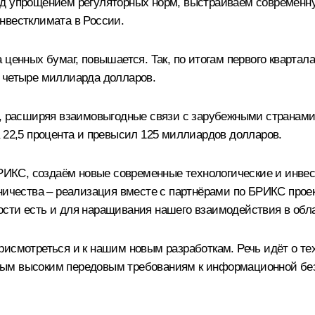
д упрощением регуляторных норм, выстраиваем современную
нвестклимата в России.
 ценных бумаг, повышается. Так, по итогам первого квартал
а четыре миллиарда долларов.
е, расширяя взаимовыгодные связи с зарубежными странами,
 22,5 процента и превысил 125 миллиардов долларов.
КС, создаём новые современные технологические и инвест
ничества – реализация вместе с партнёрами по БРИКС проек
ости есть и для наращивания нашего взаимодействия в обл
рисмотреться и к нашим новым разработкам. Речь идёт о те
мым высоким передовым требованиям к информационной без