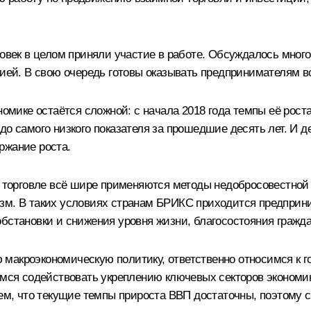
ловек в целом приняли участие в работе. Обсуждалось много
цией. В свою очередь готовы оказывать предпринимателям в
номике остаётся сложной: с начала 2018 года темпы её рост
до самого низкого показателя за прошедшие десять лет. И д
ржание роста.
й торговле всё шире применяются методы недобросовестной 
зм. В таких условиях странам БРИКС приходится предприн
бстановки и снижения уровня жизни, благосостояния гражда
 макроэкономическую политику, ответственно относимся к
мимся содействовать укреплению ключевых секторов экономи
таем, что текущие темпы прироста ВВП достаточны, поэтому