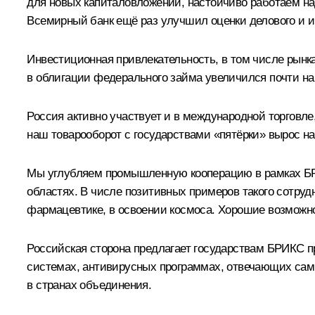
для новых капиталовложений, настойчиво работаем на
Всемирный банк ещё раз улучшил оценки делового и и
Инвестиционная привлекательность, в том числе рынка
в облигации федерального займа увеличился почти н
Россия активно участвует и в международной торговл
наш товарооборот с государствами «пятёрки» вырос на
Мы углубляем промышленную кооперацию в рамках БРИ
областях. В числе позитивных примеров такого сотруд
фармацевтике, в освоении космоса. Хорошие возможн
Российская сторона предлагает государствам БРИКС п
системах, антивирусных программах, отвечающих са
в странах объединения.