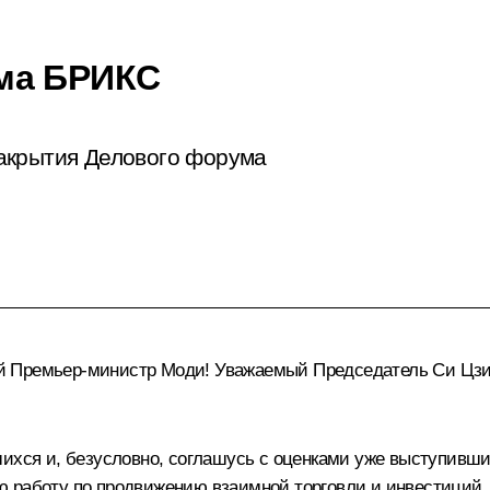
ма БРИКС
акрытия Делового форума
 Премьер-министр Моди! Уважаемый Председатель Си Цзи
ихся и, безусловно, соглашусь с оценками уже выступивших
ю работу по продвижению взаимной торговли и инвестиций