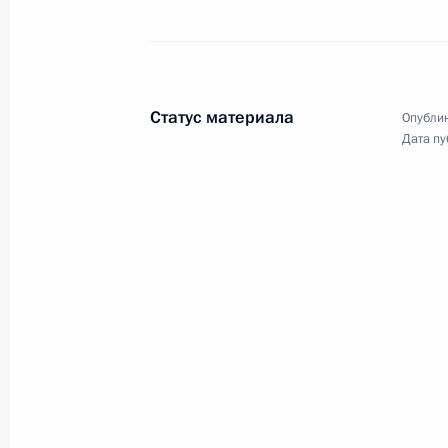
31 октября 2019 года
Аудио, 2 ч.
Владимир Путин провёл
в Светлогорске встречу
с представителями
Статус материала
Опублик
общественности Калининградской
Дата пу
области.
Встреча с руководителями
региональных организаций
Африки
23 октября 2019 года
Аудио, 13 мин.
В рамках саммита Россия –
Африка Владимир Путин