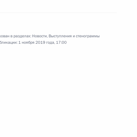
24 октября 2019 года
Аудио, 3 ч.
ован в разделах:
Новости
,
Выступления и стенограммы
бликации:
1 ноября 2019 года, 17:00
Встреча с мастерами,
молодыми выпускниками
и студентами ВГИКа
17 октября 2019 года
Аудио, 2 ч.
В ходе посещения Всероссийского
государственного института