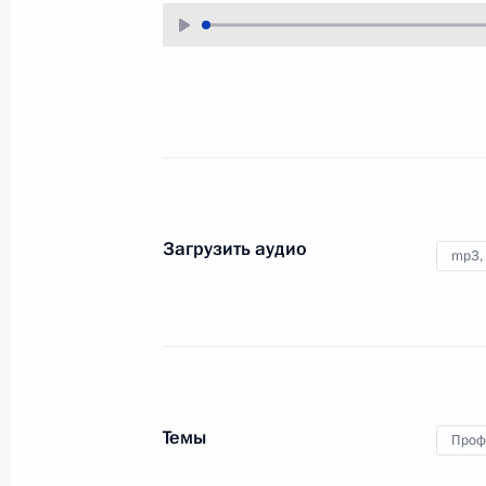
1 ноября 2019 года
Аудио, 54 мин.
Загрузить аудио
mp3,
Встреча с представителями
общественности
Калининградской области
Темы
Проф