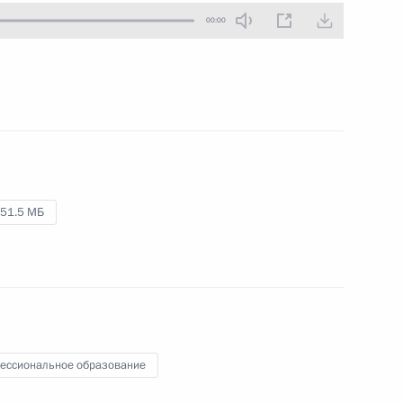
00:00
31 октября 2019 года
Аудио, 5 мин.
В Светлогорске под
председательством Владимира
Путина состоялось расширенное
заседание президиума
Государственного совета по теме
«О задачах субъектов Российской
Федерации в сфере
здравоохранения».
51.5 МБ
Саммит Россия – Африка
ессиональное образование