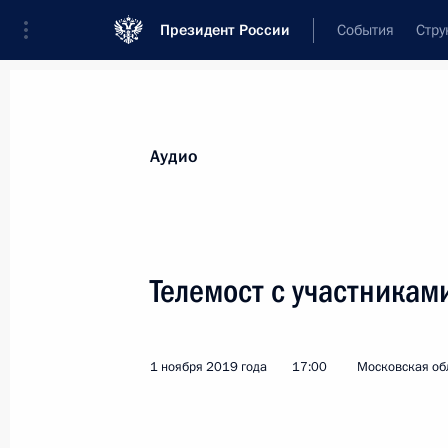
Президент России
События
Стру
Видеозаписи
Фотографии
Аудиозапи
Все материалы
Выступления
Совещан
Аудио
Показа
Телемост с участниками
Телемост с участниками
1 ноября 2019 года
17:00
Московская об
движения WorldSkills