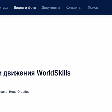
ктура
Видео и фото
Документы
Контакты
Поиск
си
ия, встречи
Встречи со СМИ
ноябрь, 2019
ть следующие материалы
 движения WorldSkills
Заседание президиума Госсовета
ласть, Ново-Огарёво
о задачах субъектов Российской
Федерации в сфере
здравоохранения