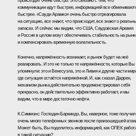
происходит очень быстро. Это связано с тем, что
коммуникации идут быстрее, информацией все обменивают
быстрее. «Сауди Арамко» очень быстро отреагировала
на ситуацию, все знают, что происходит, все знают о реальн
запасах. И сейчас мы видим, что США, Саудовская Аравия
и Россия в целом могут обеспечивать стабильность на рынк
и компенсировать временную волатильность.
Конечно, напряжённость возникает, и рынок будет на неё
реагировать. И это не только те напряжённости, которые Вы
упомянули: это и Венесуэла, это и Ливия и другие части мир
где ситуация остаётся напряжённой. И, как сказал Даррен,
механизм рынка действительно продемонстрировал себя
прекрасно, он действительно эффективно работает, и мы
видим, что в мире достаточно нефти.
К.Симмонс:
Господин Баркиндо, Вы, наверное, тоже получил
очень много телефонных звонков после произошедшей атак
Может быть, Вы поделитесь информацией, как ОПЕК работ
в такой ситуации?