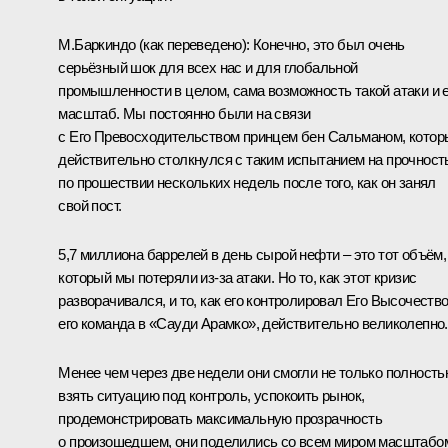
М.Баркиндо
(как переведено)
:
Конечно, это был очень
серьёзный шок для всех нас и для глобальной
промышленности в целом, сама возможность такой атаки и 
масштаб. Мы постоянно были на связи
с Его Превосходительством принцем бен Сальманом, котор
действительно столкнулся с таким испытанием на прочност
по прошествии нескольких недель после того, как он занял
свой пост.
5,7 миллиона баррелей в день сырой нефти – это тот объём,
который мы потеряли из‑за атаки. Но то, как этот кризис
разворачивался, и то, как его контролировал Его Высочество
его команда в «Сауди Арамко», действительно великолепно.
Менее чем через две недели они смогли не только полност
взять ситуацию под контроль, успокоить рынок,
продемонстрировать максимальную прозрачность
о произошедшем, они поделились со всем миром масштабо