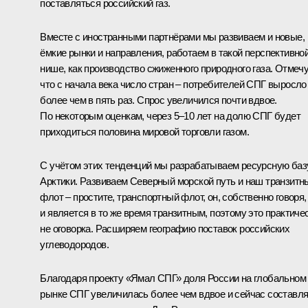
поставляться российский газ.
Вместе с иностранными партнёрами мы развиваем и новые,
ёмкие рынки и направления, работаем в такой перспективно
нише, как производство сжиженного природного газа. Отмечу
что с начала века число стран – потребителей СПГ выросло
более чем в пять раз. Спрос увеличился почти вдвое.
По некоторым оценкам, через 5–10 лет на долю СПГ будет
приходиться половина мировой торговли газом.
С учётом этих тенденций мы разрабатываем ресурсную баз
Арктики. Развиваем Северный морской путь и наш транзитн
флот – простите, транспортный флот, он, собственно говоря,
и является в то же время транзитным, поэтому это практиче
не оговорка. Расширяем географию поставок российских
углеводородов.
Благодаря проекту «Ямал СПГ» доля России на глобальном
рынке СПГ увеличилась более чем вдвое и сейчас составл