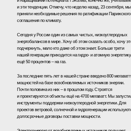
и наращивании потенциала ТЭКа мы, конечно же, учитывае
и эти тенденции. Отмечу, что неделю назад, 23 сентября, мы
приняли необходимые решения по ратификации Парижского
соглашения по климату.
Сегодня у России один из самых чистых, низкоуглеродных
энергобалансов в мире. Хочу об этом сказать особо, хочу эт
подчеркнуть, мало кто даже об этом знает. Больше трети
нашей генерации приходится на гидро- и атомную энергетику
ещё 50 процентов – на газ.
За последние пять лет в нашей стране введено 800 мегаватт
мощностей на базе возобновляемых источников энергии.
Почти половина из них – в прошлом году. Строятся
и проектируются объекты ещё на 4700 мегаватт. Мы запусти
инструменты поддержки низкоуглеродной энергетики. Для
проектов ветровой, солнечной и гидрогенерации используют
долгосрочные договоры поставки мощности.
Электроэнергия от возобновляемых источников получает