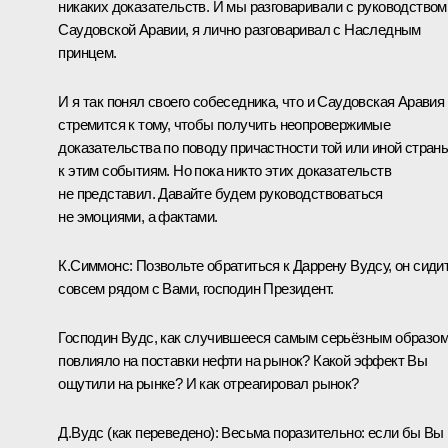
никаких доказательств. И мы разговаривали с руководством
Саудовской Аравии, я лично разговаривал с Наследным
принцем.
И я так понял своего собеседника, что и Саудовская Аравия
стремится к тому, чтобы получить неопровержимые
доказательства по поводу причастности той или иной стран
к этим событиям. Но пока никто этих доказательств
не представил. Давайте будем руководствоваться
не эмоциями, а фактами.
К.Симмонс:
Позвольте обратиться к Даррену Вудсу, он сиди
совсем рядом с Вами, господин Президент.
Господин Вудс, как случившееся самым серьёзным образо
повлияло на поставки нефти на рынок? Какой эффект Вы
ощутили на рынке? И как отреагировал рынок?
Д.Вудс
(как переведено)
:
Весьма поразительно: если бы Вы