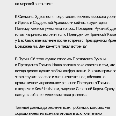
на мировой энергетике.
К.Симмонс:
Здесь есть представители очень высокого уров
и Ирана, и Саудовской Аравии, они сейчас в аудитории.
Поэтому кажется уместным вопрос: Президент Рухани буде
готов, например, встретиться с Президентом Трампом? Како
у Вас было впечатление после встречи с Президентом Ира
Возможна ли, Вам кажется, такая встреча?
В.Путин:
Об этом лучше спросить Президента Рухани
и Президента Трампа. Наша позиция заключается в том, что
всегда диалог лучше любой конфронтации. И ярким пример
этого служит волевое и очень взвешенное, абсолютно
прагматичное и правильное решение Президента Трампа
о встрече с Ким Чен Ыном, лидером Северной Кореи. Сразу
наступила более-менее заметная развязка.
Там ещё далеко до решения всех проблем, о которых мы
хорошо знаем, но всё‑таки это шаг в исключительно