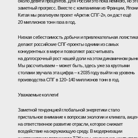
около девяти процентов. Для России это пока немного, но эт
заметный прогресс. Вместе с компаниями из Франции, Япони
Китая мы реализуем проект «Арктик СПГ‑2», он даст ещё
20 миллионов тонн газа в год.
Низкая себестоимость добычи и привлекательная логистик
делают российские СПГ‑проекты одними из самых
конкурентных в мире и позволяют рассчитывать
на долгосрочный рост нашей доли на этом динамичном рынк
Мы рассчитываем – может быть, здесь уже за круглыми
столами звучала эта цифра – к 2035 году выйти на уровень
производства СПГ в 120–140 миллионов тонн в год.
Уважаемые коллеги!
Заметной тенденцией глобальной энергетики стало
пристальное внимание к вопросам экологии и климата, акце
на ответственное развитие отрасли, которое снижает
воздействие на окружающую среду. В модернизации