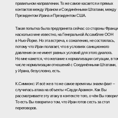
правильном направлении. То же самое касается и прямых
контактов между Ираном и Соединёнными Штатами, между
Президентом Ирана и Президентом США.
Такая попытка была предпринята сейчас со стороны Франци
насколько мне известно, на Генеральной Ассамблее ООН
в Нью‑Йорке. Но эта встреча, к сожалению, не состоялась,
потому что Иран полагает, что в условиях санкционного
давления он не имеет равных условий для этого диалога.
Но мне кажется, что желание к нормализации ситуации, в то
числе нормализации отношений с Соединёнными Штатами,
у Ирана, безусловно, есть.
К.Симмонс:
И всё же в то же самое время мы знаем факт –
случилась атака на объекты «Сауди Арамко». Как Вы
рассматриваете эту атаку в контексте того, о чём Вы говори
То есть Вы говорили о том, что Иран готов сесть за стол
переговоров.