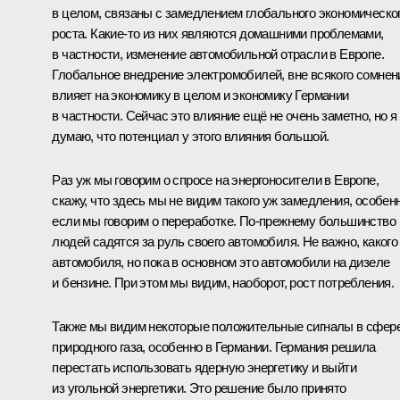
в целом, связаны с замедлением глобального экономическо
роста. Какие‑то из них являются домашними проблемами,
в частности, изменение автомобильной отрасли в Европе.
Глобальное внедрение электромобилей, вне всякого сомнен
влияет на экономику в целом и экономику Германии
в частности. Сейчас это влияние ещё не очень заметно, но я
думаю, что потенциал у этого влияния большой.
Раз уж мы говорим о спросе на энергоносители в Европе,
скажу, что здесь мы не видим такого уж замедления, особен
если мы говорим о переработке. По‑прежнему большинство
людей садятся за руль своего автомобиля. Не важно, какого
автомобиля, но пока в основном это автомобили на дизеле
и бензине. При этом мы видим, наоборот, рост потребления.
Также мы видим некоторые положительные сигналы в сфер
природного газа, особенно в Германии. Германия решила
перестать использовать ядерную энергетику и выйти
из угольной энергетики. Это решение было принято