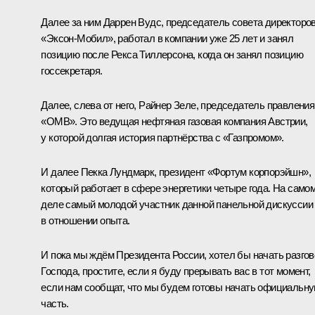
Далее за ним Даррен Вудс, председатель совета директоро
«Эксон-Мобил», работал в компании уже 25 лет и занял
позицию после Рекса Тиллерсона, когда он занял позицию
госсекретаря.
Далее, слева от него, Райнер Зеле, председатель правления
«ОМВ». Это ведущая нефтяная газовая компания Австрии,
у которой долгая история партнёрства с «Газпромом».
И далее Пекка Лундмарк, президент «Фортум корпорэйшн»,
который работает в сфере энергетики четыре года. На само
деле самый молодой участник данной панельной дискуссии
в отношении опыта.
И пока мы ждём Президента России, хотел бы начать разгов
Господа, простите, если я буду прерывать вас в тот момент,
если нам сообщат, что мы будем готовы начать официальн
часть.