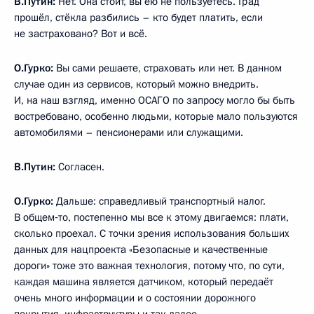
В.Путин:
Нет. Она стоит, вы ею не пользуетесь. Град
прошёл, стёкла разбились – кто будет платить, если
не застраховано? Вот и всё.
О.Гурко:
Вы сами решаете, страховать или нет. В данном
случае один из сервисов, который можно внедрить.
И, на наш взгляд, именно ОСАГО по запросу могло бы быть
востребовано, особенно людьми, которые мало пользуются
автомобилями – пенсионерами или служащими.
В.Путин:
Согласен.
О.Гурко:
Дальше: справедливый транспортный налог.
В общем‑то, постепенно мы все к этому двигаемся: плати,
сколько проехал. С точки зрения использования больших
данных для нацпроекта «Безопасные и качественные
дороги» тоже это важная технология, потому что, по сути,
каждая машина является датчиком, который передаёт
очень много информации и о состоянии дорожного
покрытия, инфраструктуры и так далее.