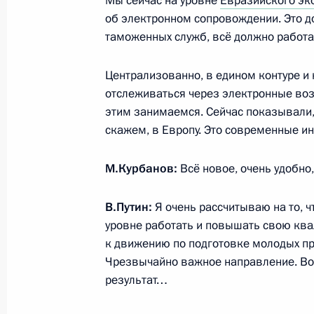
Мы сейчас на уровне
Евразийского эк
об электронном сопровождении. Это д
Встреча с национальной сборной Wo
таможенных служб, всё должно работа
24 октября 2017 года, 15:50
Москва, Кремл
Централизованно, в едином контуре и
отслеживаться через электронные воз
этим занимаемся. Сейчас показывали,
Инвестиционный форум «Россия зо
скажем, в Европу. Это современные и
24 октября 2017 года, 14:00
Москва
М.Курбанов:
Всё новое, очень удобно
21 октября 2017 года, суббота
В.Путин:
Я очень рассчитываю на то, 
уровне работать и повышать свою кв
Сессия «Молодёжь-2030. Образ бу
к движению по подготовке молодых п
21 октября 2017 года, 16:45
Сочи
Чрезвычайно важное направление. Вот
результат…