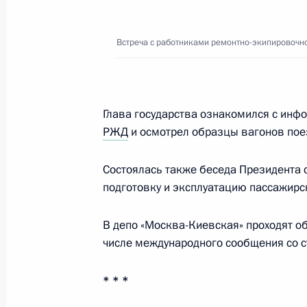
29 ноября 2017 года, 15:00
Москва
Встреча с работниками ремонтно-экипировочн
28 ноября 2017 года, вторник
Встреча с лауреатами конкурса «Се
Глава государства ознакомился с инф
РЖД
и осмотрел образцы вагонов пое
28 ноября 2017 года, 17:30
Москва, Кремль
Состоялась также беседа Президента
подготовку и эксплуатацию пассажирс
17 ноября 2017 года, пятница
Встреча с членами попечительског
В депо «Москва-Киевская» проходят о
числе международного сообщения со 
17 ноября 2017 года, 19:45
Санкт-Петербур
* * *