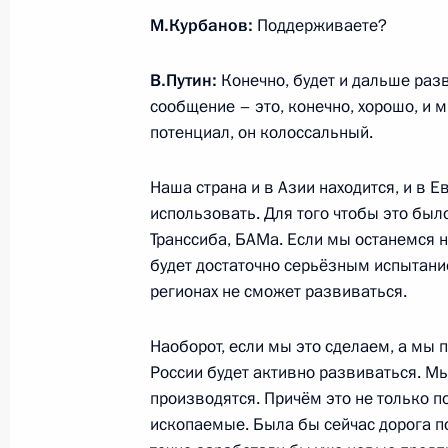
М.Курбанов:
Поддерживаете?
9 ноября 2017 года, четверг
В.Путин:
Конечно, будет и дальше раз
Форум межрегионального сотруднич
сообщение – это, конечно, хорошо, и
потенциал, он колоссальный.
9 ноября 2017 года, 18:40
Челябинск
Наша страна и в Азии находится, и в 
использовать. Для того чтобы это бы
Президент посетил Челябинский к
Транссиба, БАМа. Если мы останемся н
будет достаточно серьёзным испытани
9 ноября 2017 года, 15:50
Челябинск
регионах не сможет развиваться.
Наоборот, если мы это сделаем, а мы 
4 ноября 2017 года, суббота
России будет активно развиваться. М
Приём по случаю Дня народного ед
производятся. Причём это не только п
ископаемые. Была бы сейчас дорога по
4 ноября 2017 года, 14:20
Москва, Кремль