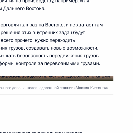
иятия по производству, например, угля,
ы Дальнего Востока.
рговля как раз на Востоке, и не хватает там
 решения этих внутренних задач будут
и выставки успешных
3
28м
 всего прочего, нужно переходить
ия грузов, создавать новые возможности,
вышать безопасность передвижения грузов.
 формы контроля за перевозимыми грузами.
очного депо на железнодорожной станции «Москва-Киевская».
1
ь