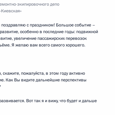
 талантливой молодёжи
14
5м
ремонтно-экипировочного депо
-Киевская»
г
ас поздравляю с праздником! Большое событие –
 развитие, особенно в последние годы: подвижной
звитие, увеличение пассажирских перевозок
дъёме. Я желаю вам всего самого хорошего.
ханомом и первым
4
й Мохаммед
скажите, пожалуйста, в этом году активно
е. Как Вы видите дальнейшие перспективы
?
ции Всемирной организации
6
6м
азвивается. Вот так я и вижу, что будет и дальше