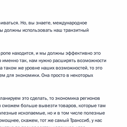
виваться. Но, вы знаете, международное
ества России и Казахстана
 мы должны использовать наш транзитный
12
26м
Европе находится, и мы должны эффективно это
ло именно так, нам нужно расширять возможности
омпрессорный завод
7
38м
а таком же уровне наших возможностей, то это
ем для экономики. Она просто в некоторых
планируем это сделать, то экономика регионов
ы сможем больше вывезти товаров, которые там
инства
олезные ископаемые, но и в том числе полезные
10
42м
мощнее, скажем, тот же самый Транссиб, у нас