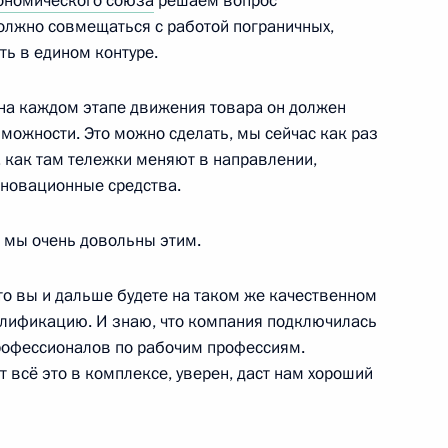
ономического союза
решаем вопрос
олжно совмещаться с работой пограничных,
rldSkills-Russia
7
13м
ть в едином контуре.
ь
 на каждом этапе движения товара он должен
можности. Это можно сделать, мы сейчас как раз
 как там тележки меняют в направлении,
вёт!»
4
17м
нновационные средства.
, мы очень довольны этим.
что вы и дальше будете на таком же качественном
алификацию. И знаю, что компания подключилась
дущего»
14
47м
рофессионалов по рабочим профессиям.
 всё это в комплексе, уверен, даст нам хороший