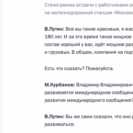
Совещание по вопросам поддержки
Стенограмма встречи с работниками 
в сфере искусства
на железнодорожной станции «Москва
17 ноября 2017 года, 18:30
Санкт-Петербур
В.Путин:
Все вы такие красивые, я в
180 лет. И за это время такое мощное
состав хороший у вас, идёт мощное ра
16 ноября 2017 года, четверг
и грузовых. В общем, компания на по
Встреча с главой ВОЗ Тедросом Ад
заместителем Генсека ООН Амино
Есть что сказать? Пожалуйста.
16 ноября 2017 года, 14:50
Москва
М.Курбанов:
Владимир Владимирович, 
развивается международное сообщени
развития международного сообщения
Открытие министерской конферен
здравоохранения
В.Путин:
Вы же сами сказали, что оно р
развиваться.
16 ноября 2017 года, 14:00
Москва