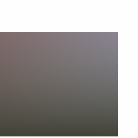
ть следующие материалы
стных православных церквей
3
6м
сть, Ново-Огарёво
орожного съезда
6
9м
»
9
20м