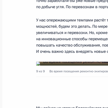
точно заработали бы уже новые предпр
по добыче угля. По перевозкам в порт
3 ноября 2017 года, пятница
У нас опережающими темпами растёт то
мощностей, будем это делать. По мере
Выдержки из встречи с участникам
увеличиваться и перевозки. Но, кроме
социальных проектов
на инновационные способы перемещен
3 ноября 2017 года, 13:30
Москва
повышать качество обслуживания, по
И очень важно здесь внедрять новые
31 октября 2017 года, вторник
9 из 9
Во время посещения ремонтно-экипиров
Встреча с Леонидом Рошалем
31 октября 2017 года, 19:30
Москва, Кремл
24 октября 2017 года, вторник