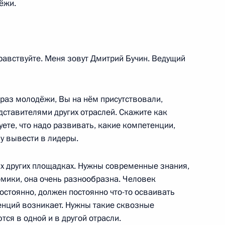
ёжи.
сионного клуба «Валдай»
:
14
авствуйте. Меня зовут Дмитрий Бучин. Ведущий
е
 раз молодёжи, Вы на нём присутствовали,
ного фестиваля молодёжи
дставителями других отраслей. Скажите как
:
7
уете, что надо развивать, какие компетенции,
ну вывести в лидеры.
ых других площадках. Нужны современные знания,
мики, она очень разнообразна. Человек
остоянно, должен постоянно что-то осваивать
тенций возникает. Нужны такие сквозные
тского союза
14
8м
ся в одной и в другой отрасли.