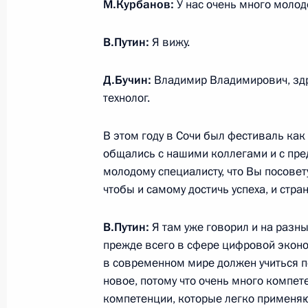
М.Курбанов:
У нас очень много молод
19 октября 2017 года, четверг
Заседание Международного дискус
В.Путин:
Я вижу.
19 октября 2017 года, 20:10
Сочи
Д.Бучин:
Владимир Владимирович, здр
технолог.
15 октября 2017 года, воскресень
В этом году в Сочи был фестиваль как
Встреча с участниками XIX Всемир
общались с нашими коллегами и с пре
и студентов
молодому специалисту, что Вы посовет
чтобы и самому достичь успеха, и стра
15 октября 2017 года, 20:15
Сочи
В.Путин:
Я там уже говорил и на разн
прежде всего в сфере цифровой эконо
14 октября 2017 года, суббота
в современном мире должен учиться п
новое, потому что очень много компе
Открытие Ассамблеи Межпарламен
компетенции, которые легко применяют