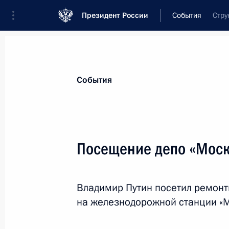
Президент России
События
Стру
Президент
Администрация
Государст
Новости
Стенограммы
Поездки
Те
События
Рубрикация материалов
Все материалы
Посещение депо «Моск
Послания Федеральному Собранию
Заявления по важнейшим вопросам
Владимир Путин посетил ремонт
Совещания, заседания, рабочие встречи
на железнодорожной станции «М
Речи и обращения