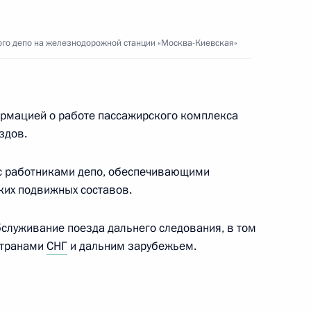
ого депо на железнодорожной станции «Москва-Киевская»
мья года»
6
42м
ормацией о работе пассажирского комплекса
здов.
 с работниками депо, обеспечивающими
ких подвижных составов.
о совета Мариинского театра
бслуживание поезда дальнего следования, в том
5
6м
странами
СНГ
и дальним зарубежьем.
г