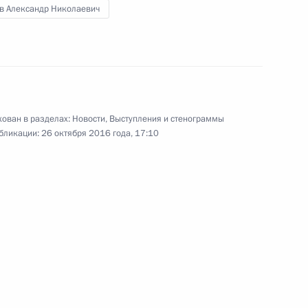
ёв Александр Николаевич
елегаций государств –
3
4м
ован в разделах:
Новости
,
Выступления и стенограммы
бликации:
26 октября 2016 года, 17:10
 «Россия зовёт!»
:
5
ародных спортивных
3
2м
область