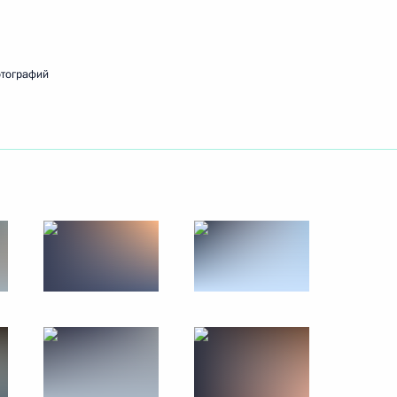
ть следующие материалы
отографий
к
есторождения имени
8
9м
бласть
зпредприятий Краснодарского
3
48м