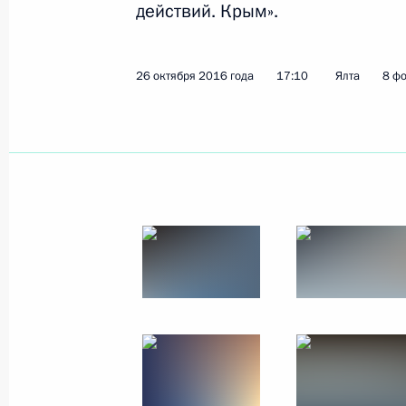
действий. Крым».
Показа
26 октября 2016 года
17:10
Ялта
8 ф
31 октября 2016 года, понедельни
Ввод в эксплуатацию нефтяного м
В.Филановского
31 октября 2016 года, 16:30
Астраханская о
28 октября 2016 года, пятница
Встреча с представителями сельхо
края
28 октября 2016 года, 16:40
Сочи