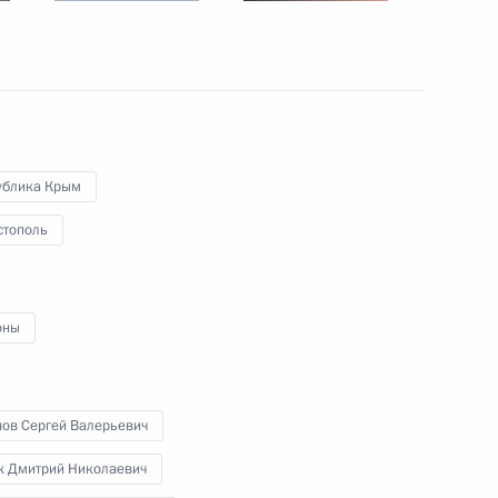
ийского народного фронта
:
8
ублика Крым
стополь
оны
5
59м
нов Сергей Валерьевич
е
к Дмитрий Николаевич