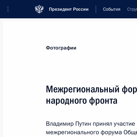
Президент России
События
Стру
Президент
Администрация
Государст
Новости
Стенограммы
Поездки
Те
Фотографии
Рубрикация материалов
Все материалы
Межрегиональный фор
Послания Федеральному Собранию
народного фронта
Заявления по важнейшим вопросам
Совещания, заседания, рабочие встречи
Владимир Путин принял участие
Речи и обращения
межрегионального форума Обще