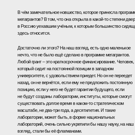
В чём замечательное новшество, которое принесла програм
мегагрантов? В том, что она открыла в какой‑то степени две
в Россию уехавшим учёным, к которым большинство сидящ
здесь относится.
Достаточно ли этого? На наш взгляд, есть одно маленькое
нечто, что не было ещё сделано в программе мегагрантов.
Любой грант – это краткосрочное финансирование. Человек,
который сидит на постоянной позиции в западном
университете, с удовольствием приедет. Но он не переедет
назад, он не вернётся, если ему не предложить постоянную
позицию, если у него не будет гарантии будущего, если
не будут созданы лаборатории, институты, которые смогут
существовать долгое время в каком‑то стратегическом
масштабе, не два-три года, а десятилетия. И такие
лаборатории, может быть, в форме национальных
лабораторий, очень сильно укрепили бы нашу науку, на наш
взгляд, стали бы её флагманами.