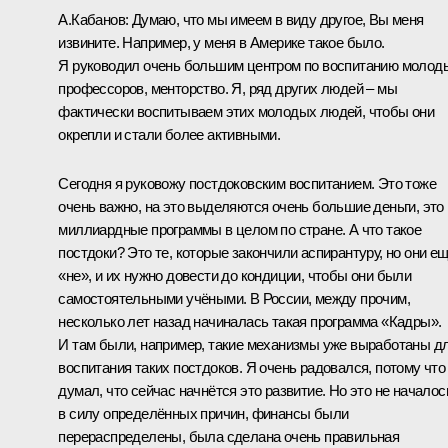
А.Кабанов:
Думаю, что мы имеем в виду другое, Вы меня
извините. Например, у меня в Америке такое было.
Я руководил очень большим центром по воспитанию молод
профессоров, менторство. Я, ряд других людей – мы
фактически воспитываем этих молодых людей, чтобы они
окрепли и стали более активными.
Сегодня я руковожу постдоковским воспитанием. Это тоже
очень важно, на это выделяются очень большие деньги, это
миллиардные программы в целом по стране. А что такое
постдоки? Это те, которые закончили аспирантуру, но они е
«не», и их нужно довести до кондиции, чтобы они были
самостоятельными учёными. В России, между прочим,
несколько лет назад начиналась такая программа «Кадры».
И там были, например, такие механизмы уже выработаны д
воспитания таких постдоков. Я очень радовался, потому что
думал, что сейчас начнётся это развитие. Но это не началос
в силу определённых причин, финансы были
перераспределены, была сделана очень правильная