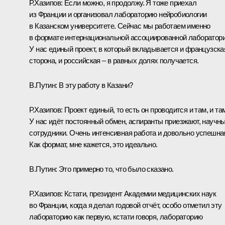
Р.Хазипов:
Если можно, я продолжу. Я тоже приехал
из Франции и организовал лабораторию нейробиологии
в Казанском университете. Сейчас мы работаем именно
в формате интернациональной ассоциированной лаборатори
У нас единый проект, в который вкладывается и французска
сторона, и российская – в равных долях получается.
В.Путин:
В эту работу в Казани?
Р.Хазипов:
Проект единый, то есть он проводится и там, и та
У нас идёт постоянный обмен, аспиранты приезжают, научн
сотрудники. Очень интенсивная работа и довольно успешна
Как формат, мне кажется, это идеально.
В.Путин:
Это примерно то, что было сказано.
Р.Хазипов:
Кстати, президент Академии медицинских наук
во Франции, когда я делал годовой отчёт, особо отметил эту
лабораторию как первую, кстати говоря, лабораторию