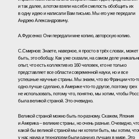
и так далее, а потом взяли на себя смелость обобщить их
в одну идею и написали Вам письмо. Мы его уже передали
Андрею Александровичу.
А.Фурсенко:
Они передали мне копию, авторскую копию.
С.Смирнов:
Знаете, наверное, я просто в трёх словах, может
быть, это обобщу. Как уже сказали, на самом деле уникаль
опыт, что есть коллектив из 160 человек, кто не только
представляет все области современной науки, но и все
успешные научные страны. Мы знаем, что во Франции что‑т
одно лучше сделано, в Америке что‑то другое, поэтому грех
не использовать, потому что, понятно, мы хотим, чтобы Рос
была великой страной. Это очевидно.
Великой страной можно быть по‑разному. Скажем, Япония
и Америка – великие страны, но очень разные. Очевидно, чт
какой бы великой страной мы ни хотели быть, мы хотим, чт
у нас наука и технологии были одни из лучших в мире. Это