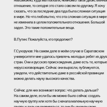
невозможно, куда мы поехали, немножко такое двойственно
отношение, то сегодня это стало совсем по‑другому. Я хочу
сказать, что за последние два года была сложная ситуация
в мире. Но что любопытно, что эта сложная ситуация в мире
не изменила в целом положительного отношения. Большой
задел. Это такие положительные вещи.
В.Путин:
Пожалуйста, кто продолжит?
Г.Сухоруков:
На самом деле в моём случае в Саратовском
университете мне удалось привлечь молодых ребят из друг
стран. Они и русского происхождения, даже есть те, которые
нерусскоговорящие. Сейчас они выросли, публикуются,
увидели, что действительно даже в российской провинции
можно делать науку высокого качества.
Сейчас для них возникает вопрос: что делать дальше?
На самом деле, если бы им можно было сейчас создать
научную группу или хотя бы сначала маленькую научную
группу и дальше развиваться, то они бы видели свою