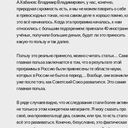
А.Кабанов:
Владимир Владимирович, у нас, конечно,
природная скромность есть, и мы не можем говорить о себе
в превосходных тонах, но на самом деле я хорошо помню, к
это всё начиналось. Когда эта программа началась, к нам
относились с большим подозрением: приехали 40 иностран
учёных, получили большие деньги, будет ли это приносить
какую‑то пользу и так далее.
Пользу это реально принесло, можно считать статьи… Сам
главная польза заключается в том, что в результате этой
программы в Россию были привнесены те области науки,
которых в России не было в период… Вообще, они возникли
уже после того, как Советский Союз развалился. Это самая
главная польза.
В ряде случаев видно, что исследования стали более актив
не только в этом конкретном мегагранте. Я могу сказать про
своё, она произвела ещё два, скажем, или три, то есть стало
всё это развиваться. Конечно, безусловно, это фактическая