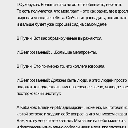
Г.Сухоруков:
Большинство не хотят, в общем‑то, не хотят.
То есть получается, что мегагрант – это как оазис, где взросл
выросли молодые ребята. Сейчас их рассадить, полить как‑
и дальше будет уже хороший сад на самом деле.
В.Путин:
Вот как образно учёные выражаются.
И.Безпрозванный:
…Большие мегапроекты.
В.Путин:
Это примерно то, что коллега говорила.
И.Безпрозванный:
Должны быть люди, а этих людей просто
надо как‑то поддержать, именно среднее звено, молодое зве
постдоковский институт.
А.Кабанов:
Владимир Владимирович, конечно, мы готовилис
к этой встрече и задали себе вопрос: а что мы можем сказат
Вам, что нужно, что не хватает. Мы взяли на себя смелость
и фактически изначально собрали наши идеи, предложения