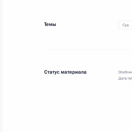
ассоциации олимпийцев
Темы
Суд
21 октября 2015 года
Видео, 6 мин.
Статус материала
Опублик
Дата пу