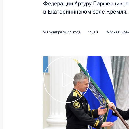
Федерации Артуру Парфенчикову
в Екатерининском зале Кремля.
28 октября 2015 года
Видео, 2 мин.
20 октября 2015 года
15:10
Москва, Кре
Заседание Комиссии по военно-
техническому сотрудничеству
России с иностранными