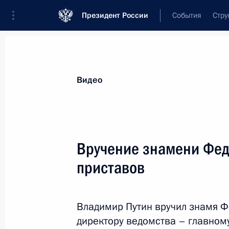
Президент России
События
Стру
Видеозаписи
Фотографии
Аудиозапи
Все материалы
Выступления
Совещан
Видео
Показа
Вручение знамени Фед
приставов
Встреча с представителями
органов безопасности и спецслужб
Владимир Путин вручил знамя Ф
государств – участников СНГ
директору ведомства – главном