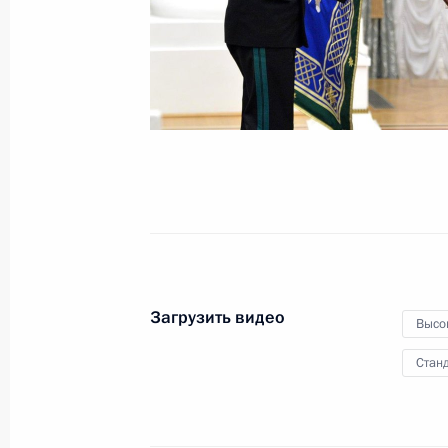
государствами
26 октября 2015 года
Видео, 3 мин.
Загрузить видео
Высо
Станд
Первый форум Всемирной