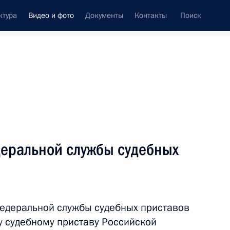
ктура
Видео и фото
Документы
Контакты
Поиск
си
ия, встречи
Встречи со СМИ
октябрь, 2015
ть следующие материалы
еральной службы судебных
Дан старт строительству
газопровода Ухта – Торжок –
едеральной службы судебных приставов
2
у судебному приставу Российской