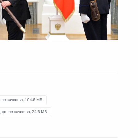
«Валдай»
22 октября 2015 года
Видео, 3 ч.
кое качество,
104.6 МБ
артное качество,
24.6 МБ
Вручение знамени