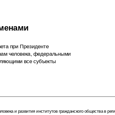
менами
вета при Президенте
авам человека, федеральными
вляющими все субъекты
овека и развития институтов гражданского общества в реги