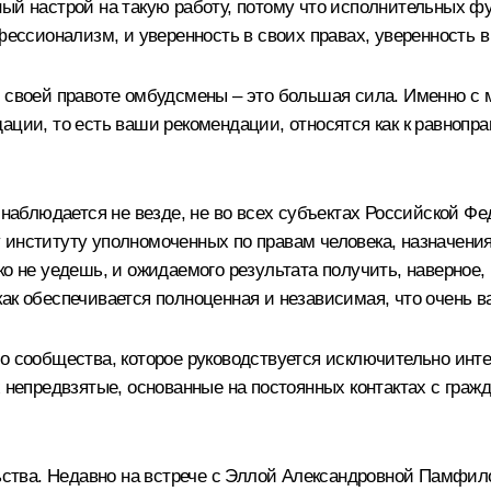
ый настрой на такую работу, потому что исполнительных фун
фессионализм, и уверенность в своих правах, уверенность в 
в своей правоте омбудсмены – это большая сила. Именно с 
ации, то есть ваши рекомендации, относятся как к равнопра
 наблюдается не везде, не во всех субъектах Российской Фе
 институту уполномоченных по правам человека, назначения
о не уедешь, и ожидаемого результата получить, наверное, 
как обеспечивается полноценная и независимая, что очень 
го сообщества, которое руководствуется исключительно инт
х непредвзятые, основанные на постоянных контактах с гра
ельства. Недавно на встрече с Эллой Александровной Памф