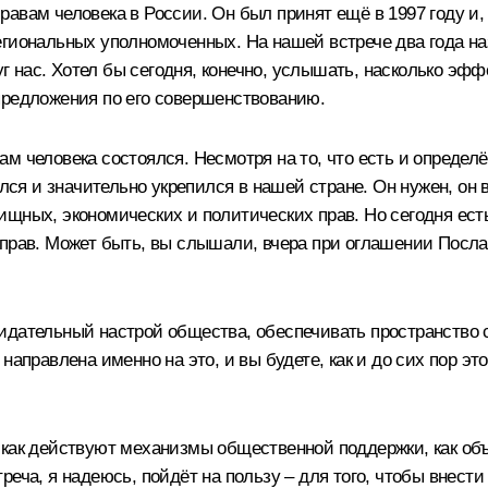
авам человека в России. Он был принят ещё в 1997 году и, 
гиональных уполномоченных. На нашей встрече два года наз
руг нас. Хотел бы сегодня, конечно, услышать, насколько э
предложения по его совершенствованию.
м человека состоялся. Несмотря на то, что есть и определё
оялся и значительно укрепился в нашей стране. Он нужен, о
ищных, экономических и политических прав. Но сегодня ест
 прав. Может быть, вы слышали, вчера при оглашении Посл
идательный настрой общества, обеспечивать пространство 
направлена именно на это, и вы будете, как и до сих пор э
 как действуют механизмы общественной поддержки, как об
реча, я надеюсь, пойдёт на пользу – для того, чтобы внест