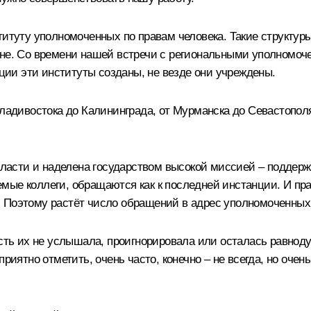
титуту уполномоченных по правам человека. Такие структуры
вне. Со времени нашей встречи с региональными уполномоче
ации эти институты созданы, не везде они учреждены.
Владивостока до Калининграда, от Мурманска до Севастопол
власти и наделена государством высокой миссией – поддержи
ые коллеги, обращаются как к последней инстанции. И прак
 Поэтому растёт число обращений в адрес уполномоченных к
асть их не услышала, проигнорировала или осталась равнод
риятно отметить, очень часто, конечно – не всегда, но очен