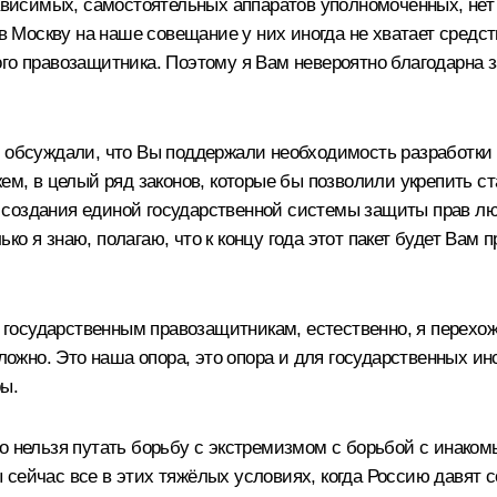
зависимых, самостоятельных аппаратов уполномоченных, нет
 в Москву на наше совещание у них иногда не хватает средст
го правозащитника. Поэтому я Вам невероятно благодарна з
у обсуждали, что Вы поддержали необходимость разработки 
жем, в целый ряд законов, которые бы позволили укрепить 
 создания единой государственной системы защиты прав л
о я знаю, полагаю, что к концу года этот пакет будет Вам п
м государственным правозащитникам, естественно, я перехож
жно. Это наша опора, это опора и для государственных ин
ы.
о нельзя путать борьбу с экстремизмом с борьбой с инаком
сейчас все в этих тяжёлых условиях, когда Россию давят с