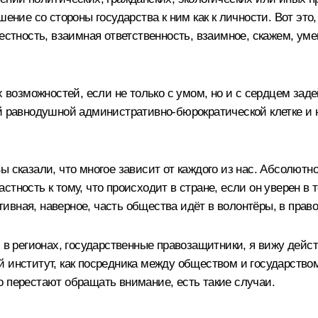
ение со стороны государства к ним как к личности. Вот это, 
честность, взаимная ответственность, взаимное, скажем, у
х возможностей, если не только с умом, но и с сердцем зад
й равнодушной административно-бюрократической клетке и н
 сказали, что многое зависит от каждого из нас. Абсолютно
тность к тому, что происходит в стране, если он уверен в т
ктивная, наверное, часть общества идёт в волонтёры, в прав
и в регионах, государственные правозащитники, я вижу дейс
 институт, как посредника между обществом и государством
о перестают обращать внимание, есть такие случаи.