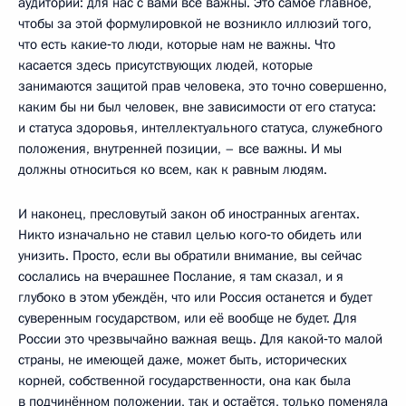
аудитории: для нас с вами все важны. Это самое главное,
чтобы за этой формулировкой не возникло иллюзий того,
что есть какие‑то люди, которые нам не важны. Что
касается здесь присутствующих людей, которые
занимаются защитой прав человека, это точно совершенно,
каким бы ни был человек, вне зависимости от его статуса:
и статуса здоровья, интеллектуального статуса, служебного
положения, внутренней позиции, – все важны. И мы
должны относиться ко всем, как к равным людям.
И наконец, пресловутый закон об иностранных агентах.
Никто изначально не ставил целью кого‑то обидеть или
унизить. Просто, если вы обратили внимание, вы сейчас
сослались на вчерашнее Послание, я там сказал, и я
глубоко в этом убеждён, что или Россия останется и будет
суверенным государством, или её вообще не будет. Для
России это чрезвычайно важная вещь. Для какой‑то малой
страны, не имеющей даже, может быть, исторических
корней, собственной государственности, она как была
в подчинённом положении, так и остаётся, только поменяла