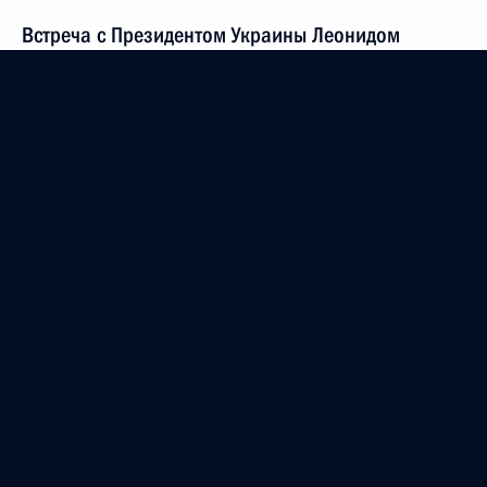
Встреча с Президентом Украины Леонидом
Кучмой
2 декабря 2004 года, 21:04
Москва, аэропорт «Внуково-2»
1 декабря 2004 года, среда
Выступление на Всероссийском совещании
руководящего состава органов ФСБ по вопросам
пограничной деятельности
1 декабря 2004 года, 16:35
Москва
30 ноября 2004 года, вторник