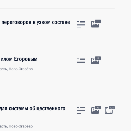
 переговоров в узком составе
1
иилом Егоровым
5
асть, Ново-Огарёво
для системы общественного
6
43м
асть, Ново-Огарёво