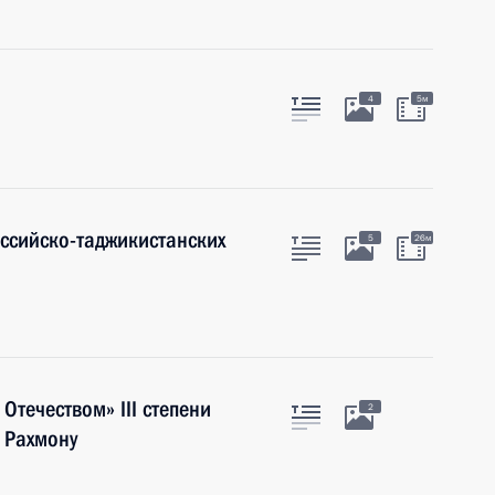
4
5м
оссийско-таджикистанских
5
26м
Отечеством» III степени
2
 Рахмону