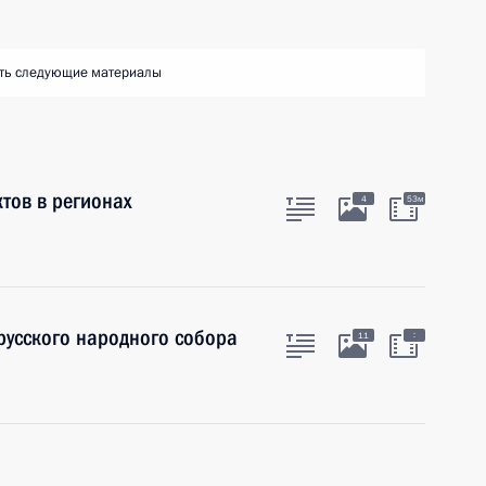
ть следующие материалы
тов в регионах
4
53м
русского народного собора
:
11