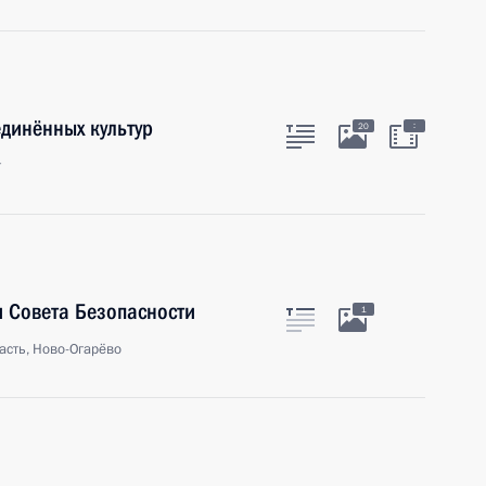
динённых культур
:
20
г
 Совета Безопасности
1
асть, Ново-Огарёво