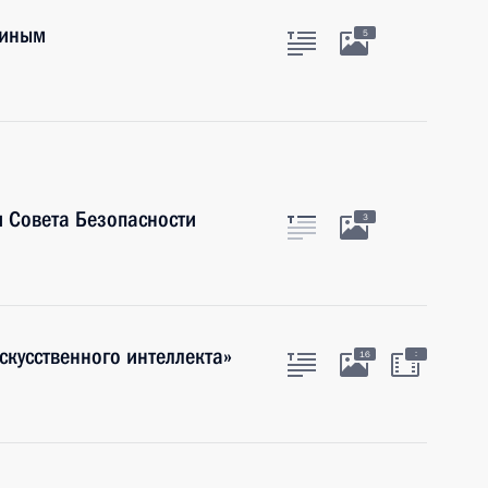
тиным
5
 Совета Безопасности
3
скусственного интеллекта»
:
16