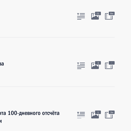
21
8м
ва
:
3
та 100-дневного отсчёта
1
3м
и