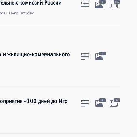
тельных комиссий России
7
31м
асть, Ново-Огарёво
ва и жилищно-коммунального
3
оприятия «100 дней до Игр
1
3м