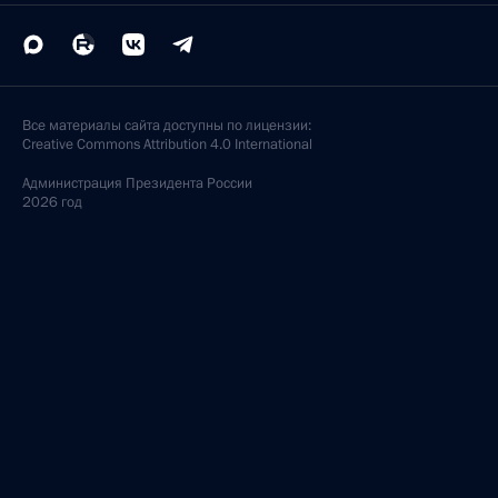
в узком составе
9 ноября 2023 года, 12:15
Астана
Форум межрегионального сотрудничества России
и Казахстана
9 ноября 2023 года, 11:45
Астана
8 ноября 2023 года, среда
Совещание с членами Правительства
8 ноября 2023 года, 20:30
Московская область, Ново-Огарёво