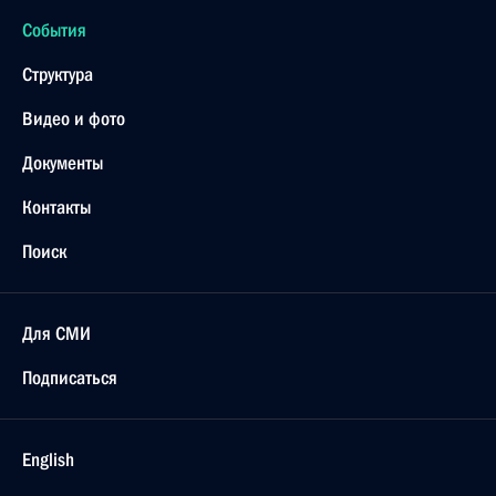
10 ноября 2023 года, 00:00
9 ноября 2023 года, четверг
Президент России и Президент Казахстана
сделали заявления для СМИ
9 ноября 2023 года, 14:45
Астана
Начало российско-казахстанских переговоров
в расширенном составе
9 ноября 2023 года, 13:30
Астана
Начало российско-казахстанских переговоров