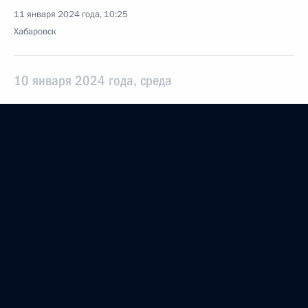
11 января 2024 года, 10:25
Хабаровск
10 января 2024 года, среда
Встреча с губернатором Чукотского автономного
округа Владиславом Кузнецовым
10 января 2024 года, 15:00
Анадырь
Встреча с жителями Анадыря
10 января 2024 года, 13:40
Анадырь