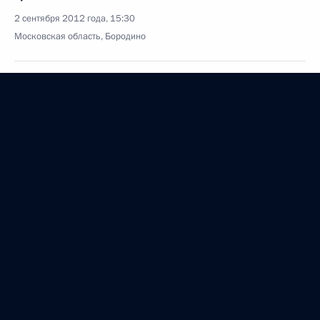
2 сентября 2012 года, 15:30
Московская область, Бородино
1 сентября 2012 года, суббота
Владимир Путин поздравил москвичей с Днём
города
1 сентября 2012 года, 13:00
Москва
В День знаний Владимир Путин посетил
московскую школу
1 сентября 2012 года, 12:00
Москва