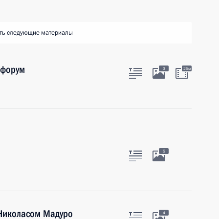
ть следующие материалы
 форум
3
25м
5
 Николасом Мадуро
4