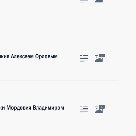
мыкия Алексеем Орловым
3
лики Мордовия Владимиром
1