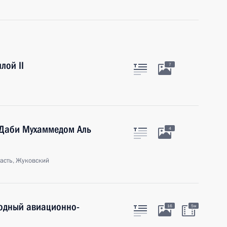
лой II
7
-Даби Мухаммедом Аль
4
асть, Жуковский
одный авиационно-
16
5м