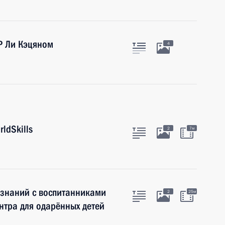
Р Ли Кэцяном
4
ldSkills
2
7м
 знаний с воспитанниками
2
25м
нтра для одарённых детей