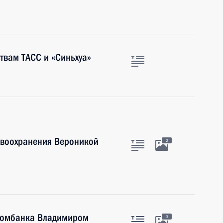
вам ТАСС и «Синьхуа»
авоохранения Вероникой
2
ономбанка Владимиром
3