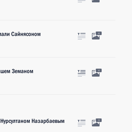
мали Сайнясоном
4
лошем Земаном
4
а Нурсултаном Назарбаевым
3