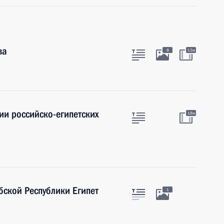
ва
8
13м
ии российско-египетских
18м
бской Республики Египет
1