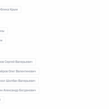
преставления святого
равноапостольного князя
ублика Крым
Владимира
28 июля 2015 года
Видео, 14 мин.
оны
зм
нов Сергей Валерьевич
зёров Олег Валентинович
-оол Шолбан Валерьевич
ин Александр Богданович
3