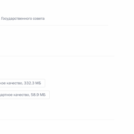
общественных объединений
Крыма
 Государственного совета
17 августа 2015 года
Видео, 7 мин.
кое качество,
332.3 МБ
артное качество,
58.9 МБ
Приём по случаю тысячелетия