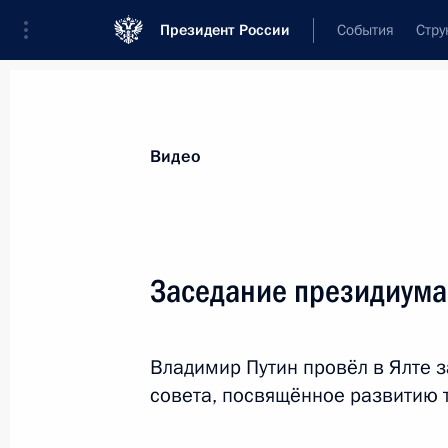
Президент России
События
Стру
Видеозаписи
Фотографии
Аудиозапи
Все материалы
Выступления
Совещан
Видео
Показа
Заседание президиума
Заявления для прессы
Владимир Путин провёл в Ялте 
по завершении российско-
совета, посвящённое развитию 
египетских переговоров