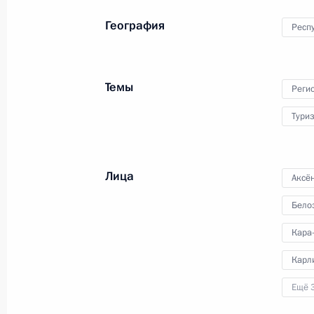
Государственного совета
География
Респ
17 августа 2015 года
Видео, 11 мин.
Темы
Реги
Тури
Лица
Аксё
Бело
Кара
Карл
Ещё 