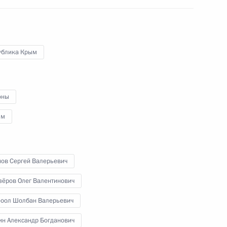
4
5м
ублика Крым
оны
ия законности
5
4м
зм
нов Сергей Валерьевич
зёров Олег Валентинович
-оол Шолбан Валерьевич
1
12м
ин Александр Богданович