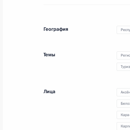
19 августа 2015 года, среда
Встреча с Роем Джонсом
География
Респ
19 августа 2015 года, 19:30
Севастополь
Темы
Реги
Совещание по вопросам обеспечен
Тури
и правопорядка в Крыму
19 августа 2015 года, 17:10
Севастополь
Лица
Аксё
Бело
18 августа 2015 года, вторник
Кара
Ответы на вопросы журналистов
Карл
18 августа 2015 года, 17:15
Севастополь