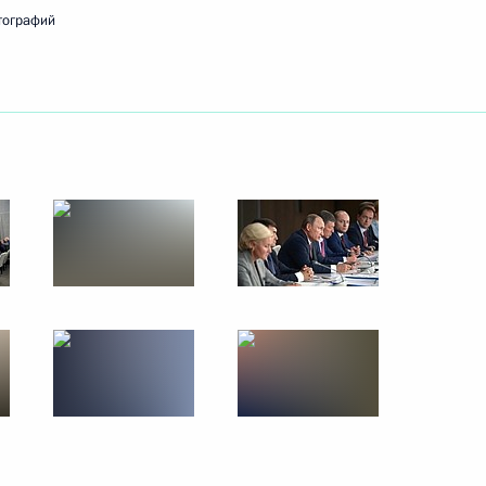
тографий
ть следующие материалы
анспортной инфраструктуры
2
6м
ого тоннеля «Грушовая» –
10