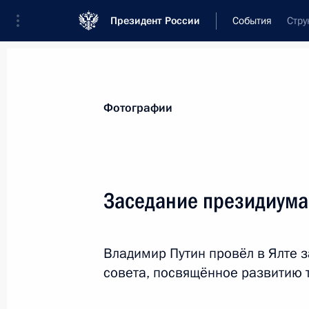
Президент России
События
Стру
Президент
Администрация
Государст
Новости
Стенограммы
Поездки
Те
Фотографии
Рубрикация материалов
Все материалы
Заседание президиума
Послания Федеральному Собранию
Заявления по важнейшим вопросам
Владимир Путин провёл в Ялте 
Совещания, заседания, рабочие встречи
совета, посвящённое развитию 
Речи и обращения