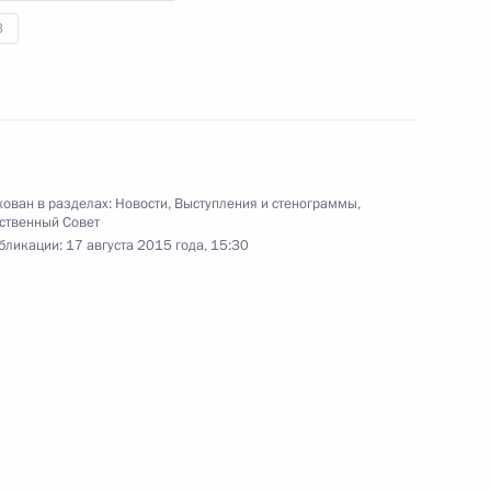
3
нальных общественных
7
7м
ован в разделах:
Новости
,
Выступления и стенограммы
,
ственный Совет
бликации:
17 августа 2015 года, 15:30
нного совета
8
11м