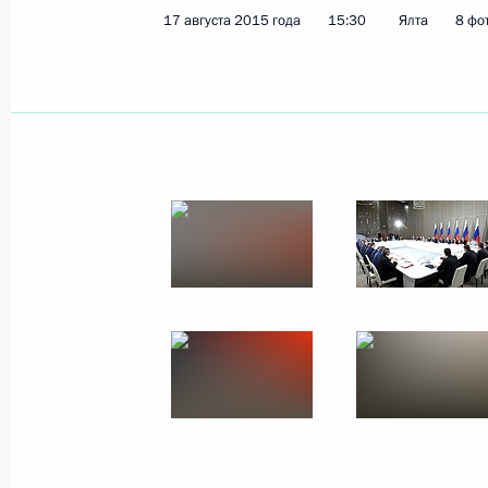
17 августа 2015 года
15:30
Ялта
8 фо
Показа
20 августа 2015 года, четверг
Совещание по вопросу развития тр
Юга России
20 августа 2015 года, 18:00
Новороссийск
Ввод в эксплуатацию технологическ
«Шесхарис»
20 августа 2015 года, 16:50
Новороссийск