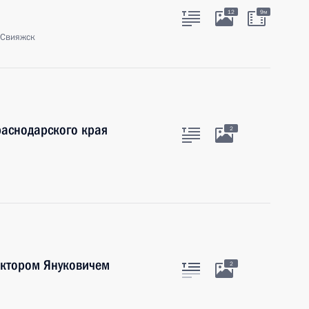
12
9м
 Свияжск
раснодарского края
2
иктором Януковичем
2