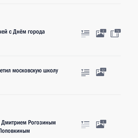
чей с Днём города
2
7м
етил московскую школу
12
м Дмитрием Рогозиным
1
 Поповкиным