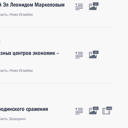
ий Эл Леонидом Маркеловым
3
асть, Ново-Огарёво
к
зных центров экономик –
3
асть, Ново-Огарёво
родинского сражения
10
10м
асть, Бородино