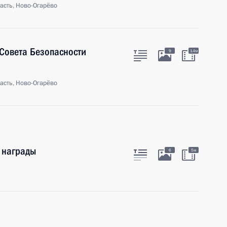
асть, Ново-Огарёво
Совета Безопасности
9
14м
асть, Ново-Огарёво
 награды
6
5м