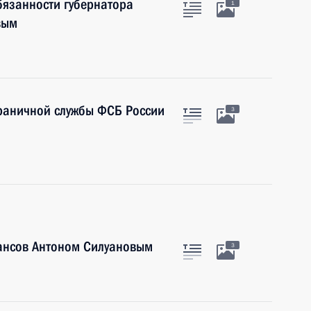
бязанности губернатора
1
вым
граничной службы ФСБ России
3
ансов Антоном Силуановым
3