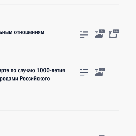
льным отношениям
5
14м
рте по случаю 1000-летия
2
ародами Российского