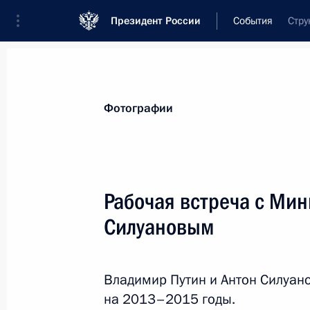
Президент России
События
Стру
Президент
Администрация
Государст
Новости
Стенограммы
Поездки
Те
Фотографии
Рубрикация материалов
Все материалы
Рабочая встреча с Ми
Послания Федеральному Собранию
Силуановым
Заявления по важнейшим вопросам
Совещания, заседания, рабочие встречи
Владимир Путин и Антон Силуан
Речи и обращения
на 2013–2015 годы.