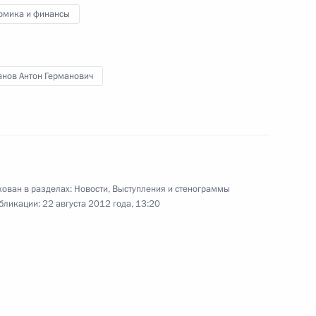
ргетики Александром Новаком
2
омика и финансы
асть, Ново-Огарёво
анов Антон Германович
зи и массовых коммуникаций
1
асть, Ново-Огарёво
ован в разделах:
Новости
,
Выступления и стенограммы
бликации:
22 августа 2012 года, 13:20
ий Эл Леонидом Маркеловым
3
асть, Ново-Огарёво