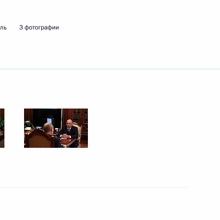
мль
3 фотографии
ть следующие материалы
естка для форума АТЭС
есии Рашидом Темрезовым
7
асть, Ново-Огарёво