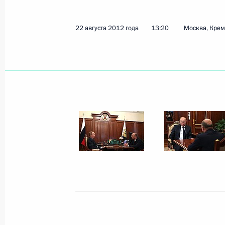
22 августа 2012 года
13:20
Москва, Кре
Показа
5 сентября 2012 года, среда
Владивосток-2012: российская пов
5 сентября 2012 года, 20:00
Встреча с Главой Карачаево-Черк
и жителями республики
5 сентября 2012 года, 13:30
Московская обл