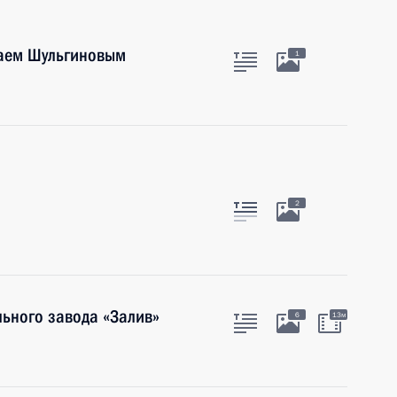
лаем Шульгиновым
1
2
льного завода «Залив»
6
13м