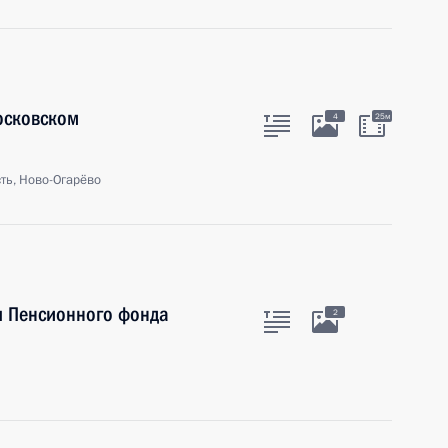
осковском
4
25м
ть, Ново-Огарёво
я Пенсионного фонда
2