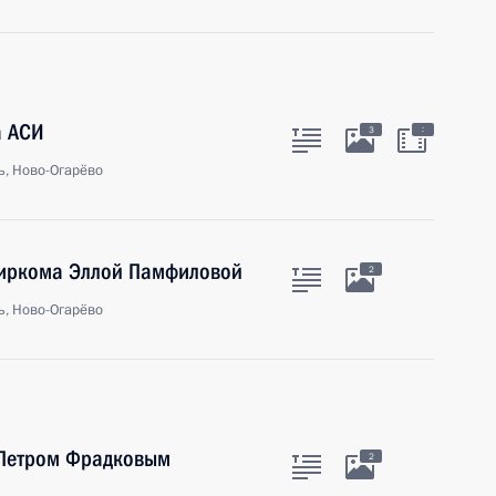
а АСИ
:
3
ь, Ново-Огарёво
биркома Эллой Памфиловой
2
ь, Ново-Огарёво
 Петром Фрадковым
2