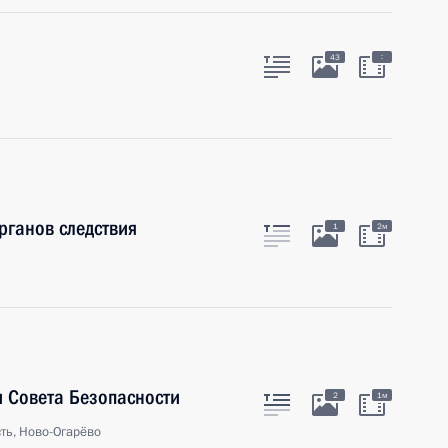
:
43
рганов следствия
1
2м
 Совета Безопасности
2
1м
ть, Ново-Огарёво