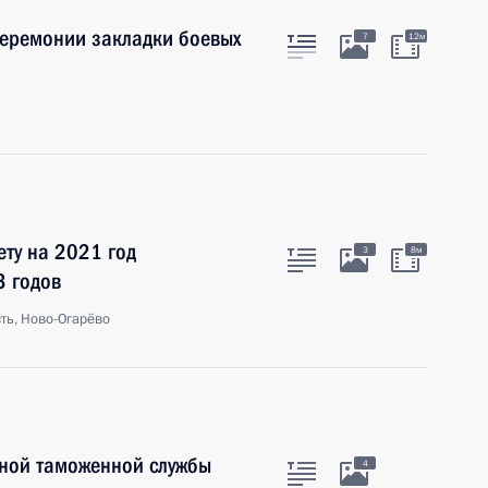
церемонии закладки боевых
7
12м
ту на 2021 год
3
8м
3 годов
ть, Ново-Огарёво
ьной таможенной службы
4