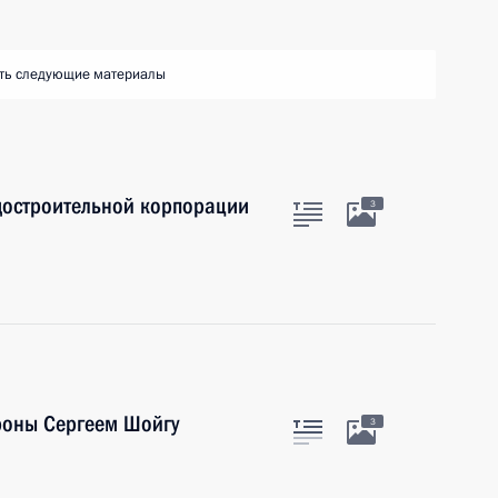
ть следующие материалы
достроительной корпорации
3
роны Сергеем Шойгу
3