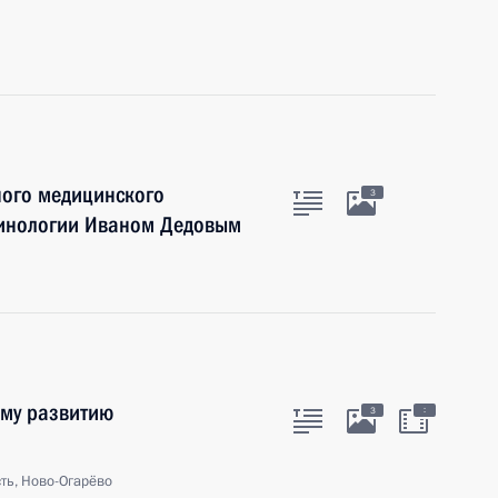
ного медицинского
3
ринологии Иваном Дедовым
ому развитию
:
3
ть, Ново-Огарёво