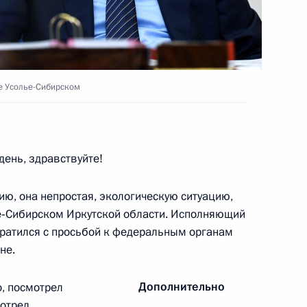
асть, Ново-Огарёво
де Усолье-Сибирском
Алексеем Кудриным
3
асть, Ново-Огарёво
день, здравствуйте!
ию, она непростая, экологическую ситуацию,
ье‑Сибирском Иркутской области. Исполняющий
ефть» Игорем Сечиным
5
братился с просьбой к федеральным органам
асть, Ново-Огарёво
не.
Дополнительно
, посмотрел
мотрел