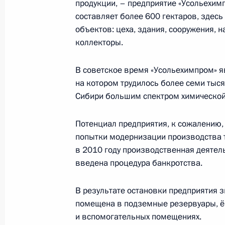
продукции, – предприятие «Усольехи
составляет более 600 гектаров, зде
объектов: цеха, здания, сооружения,
11 августа 2020 года, вторник
коллекторы.
Совещание с членами Правительст
В советское время «Усольехимпром» 
11 августа 2020 года, 12:30
Московская обл
на котором трудилось более семи тыс
Сибири большим спектром химической
10 августа 2020 года, понедельник
Потенциал предприятия, к сожалению, 
попытки модернизации производства та
Встреча с главой Роскомнадзора 
в 2010 году производственная деятел
10 августа 2020 года, 14:05
Москва, Кремль
введена процедура банкротства.
В результате остановки предприятия 
помещена в подземные резервуары, ём
7 августа 2020 года, пятница
и вспомогательных помещениях.