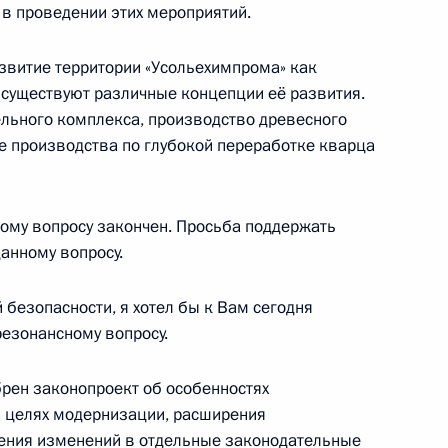
ь в проведении этих мероприятий.
й области Андреем
звитие территории «Усольехимпрома» как
4
 существуют различные концепции её развития.
льного комплекса, производство древесного
ие производства по глубокой переработке кварца
ому вопросу закончен. Просьба поддержать
анному вопросу.
виастроительной корпорации
3
 безопасности, я хотел бы к Вам сегодня
резонансному вопросу.
рен законопроект об особенностях
в целях модернизации, расширения
сения изменений в отдельные законодательные