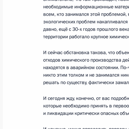
17 августа 2020 года, понедельник
необходимые информационные матери
Встреча с врио губернатора Пермс
всем, кто занимался этой проблемой, я
Махониным
экологических проблем накапливался 
давно, ещё с 30‑х годов прошлого века
17 августа 2020 года, 13:40
Московская обл
территории работало крупное химичес
И сейчас обстановка такова, что объе
14 августа 2020 года, пятница
отходов химического производства де
находятся в аварийном состоянии. По‑
Заявление Владимира Путина «О п
никто этим толком и не занимался нико
встречу глав государств – постоянн
решать по существу, фактически зама
Безопасности ООН с участием руко
14 августа 2020 года, 17:00
И сегодня жду, конечно, от вас подроб
которые необходимо принять в перво
и ликвидации критически опасных объ
Рабочая встреча с врио губернато