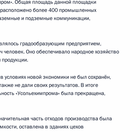
мпром». Общая площадь данной площадки
сь расположено более 400 промышленных
 наземные и подземные коммуникации,
ва
:
4
являлось градообразующим предприятием,
асть, Ново-Огарёво
яч человек. Оно обеспечивало народное хозяйство
 продукции.
в условиях новой экономики не был сохранён,
кже не дали своих результатов. В итоге
Андреем Липовым
4
ьность «Усольехимпрома» была прекращена,
значительная часть отходов производства была
кости, оставлена в зданиях цехов