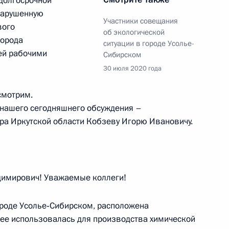
 долгосрочной
 нарушенную
асть, Ново-Огарёво
Участники совещания
вого
об экологической
города
ситуации в городе Усолье-
ей рабочими
Сибирском
30 июля 2020 года
м «Интер РАО» Борисом
4
смотрим.
у нашего сегодняшнего обсуждения –
асть, Ново-Огарёво
ра Иркутской области Кобзеву Игорю Ивановичу.
имирович! Уважаемые коллеги!
ра Камчатского края
4
городе Усолье‑Сибирском, расположена
ее использовалась для производства химической
асть, Ново-Огарёво