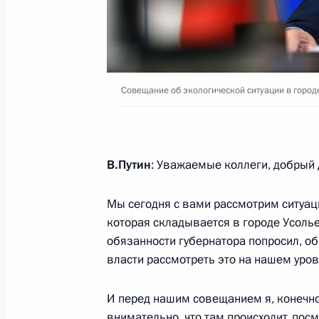
20 августа 2020 года, 15:00
Московская обл
19 августа 2020 года, среда
Совещание об экологической ситуации в горо
Встреча с главой Счётной палаты 
19 августа 2020 года, 18:00
Московская обл
В.Путин
: Уважаемые коллеги, добрый 
18 августа 2020 года, вторник
Мы сегодня с вами рассмотрим ситуац
которая складывается в городе Усол
Встреча с главой компании «Росн
обязанности губернатора попросил, о
18 августа 2020 года, 14:05
Московская обл
власти рассмотреть это на нашем уров
И перед нашим совещанием я, конечно
внимательно, что там происходит, пос