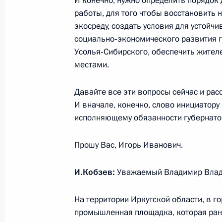
И конечно, нужно определить порядок
Александром Цыбульским
работы, для того чтобы восстановить
14 августа 2020 года, 13:10
Московская обл
экосреду, создать условия для устойчи
социально‑экономического развития 
Усолья‑Сибирского, обеспечить жител
13 августа 2020 года, четверг
местами.
Встреча с генеральным директоро
Давайте все эти вопросы сейчас и рас
Ковальчуком
И вначале, конечно, слово инициатор
13 августа 2020 года, 13:45
Московская обл
исполняющему обязанности губернато
Прошу Вас, Игорь Иванович.
12 августа 2020 года, среда
И.Кобзев:
Уважаемый Владимир Влад
Рабочая встреча с врио губернато
Владимиром Солодовым
На территории Иркутской области, в 
промышленная площадка, которая ран
12 августа 2020 года, 12:05
Московская обл