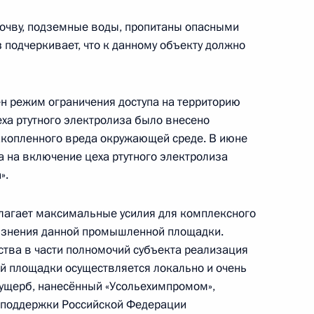
 Совета Безопасности
1
почву, подземные воды, пропитаны опасными
сть, Ново-Огарёво
 подчеркивает, что к данному объекту должно
н режим ограничения доступа на территорию
ха ртутного электролиза было внесено
тия «ДОМ.РФ» Виталием Мутко
4
акопленного вреда окружающей среде. В июне
а на включение цеха ртутного электролиза
».
лагает максимальные усилия для комплексного
язнения данной промышленной площадки.
елеком» Михаилом Осеевским
3
ства в части полномочий субъекта реализация
й площадки осуществляется локально и очень
 ущерб, нанесённый «Усольехимпромом»,
з поддержки Российской Федерации