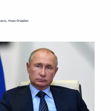
ть следующие материалы
асть, Ново-Огарёво
никам и гостям
1
3м
ого форума «Армия-2020»
 2020
ы развития кадрового
4
24м