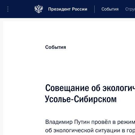
Президент России
События
Стру
Президент
Администрация
Государст
Новости
Стенограммы
Поездки
Те
События
Рубрикация материалов
Все материалы
Совещание об экологич
Послания Федеральному Собранию
Усолье-Сибирском
Заявления по важнейшим вопросам
Совещания, заседания, рабочие встречи
Владимир Путин провёл в режи
Речи и обращения
об экологической ситуации в г