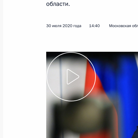
области.
Показа
30 июля 2020 года
14:40
Московская обл
23 августа 2020 года, воскресенье
Приветствие организаторам, участ
Международного военно-техническ
и Армейских международных игр –
23 августа 2020 года, 13:00
20 августа 2020 года, четверг
Встреча с выпускниками программ
управленческого резерва