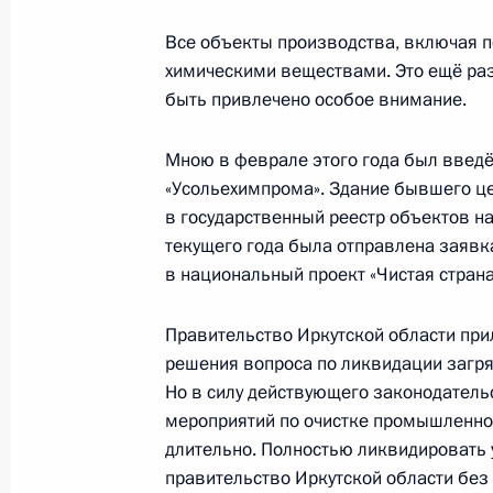
Совещание с постоянными членами
Все объекты производства, включая 
7 августа 2020 года, 15:50
Московская обла
химическими веществами. Это ещё раз
быть привлечено особое внимание.
6 августа 2020 года, четверг
Мною в феврале этого года был введё
«Усольехимпрома». Здание бывшего це
Встреча с главой института разви
в государственный реестр объектов н
6 августа 2020 года, 13:20
Москва, Кремль
текущего года была отправлена заявк
в национальный проект «Чистая страна
5 августа 2020 года, среда
Правительство Иркутской области при
решения вопроса по ликвидации загр
Встреча с главой компании «Рост
Но в силу действующего законодатель
5 августа 2020 года, 14:15
Москва, Кремль
мероприятий по очистке промышленно
длительно. Полностью ликвидировать
правительство Иркутской области бе