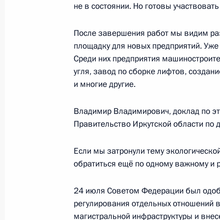
не в состоянии. Но готовы участвоват
4 августа 2020 года, вторник
Встреча с губернатором Московско
После завершения работ мы видим ра
Воробьёвым
площадку для новых предприятий. Уже
Среди них предприятия машиностроите
4 августа 2020 года, 13:40
Москва, Кремль
угля, завод по сборке лифтов, создан
и многие другие.
3 августа 2020 года, понедельник
Владимир Владимирович, доклад по эт
Правительство Иркутской области по д
Встреча с главой Объединённой а
Юрием Слюсарем
Если мы затронули тему экологической
3 августа 2020 года, 13:10
Москва, Кремль
обратиться ещё по одному важному и 
24 июля Советом Федерации был одоб
30 июля 2020 года, четверг
регулирования отдельных отношений 
магистральной инфраструктуры и вне