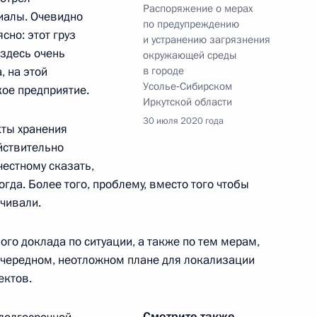
Распоряжение о мерах
алы. Очевидно
по предупреждению
кого края Дмитрием
сно: этот груз
2
и устранению загрязнения
здесь очень
окружающей среды
, на этой
в городе
асть, Ново-Огарёво
Усолье‑Сибирском
кое предприятие.
Иркутской области
30 июля 2020 года
кты хранения
йствительно
честному сказать,
редложении России созвать
гда. Более того, проблему, вместо того чтобы
ых членов Совета
лчивали.
водителей ФРГ и Ирана»
ного доклада по ситуации, а также по тем мерам,
очередном, неотложном плане для локализации
ектов.
ра Архангельской области
3
Смотрите также