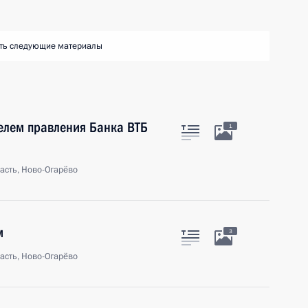
ть следующие материалы
телем правления Банка ВТБ
1
асть, Ново-Огарёво
м
3
асть, Ново-Огарёво