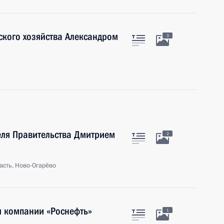
ского хозяйства Александром
3
еля Правительства Дмитрием
2
асть, Ново-Огарёво
я компании «Роснефть»
1