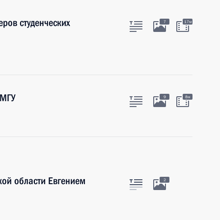
еров студенческих
7
17м
 МГУ
9
8м
кой области Евгением
2