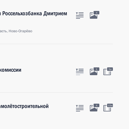
я Россельхозбанка Дмитрием
4
асть, Ново-Огарёво
комиссии
1
5м
амолётостроительной
4
15м