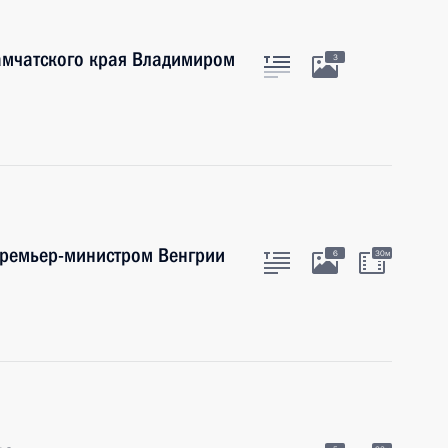
Камчатского края Владимиром
3
Премьер-министром Венгрии
6
30м