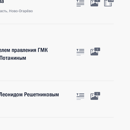
ва
5
23м
асть, Ново-Огарёво
телем правления ГМК
3
 Потаниным
 Леонидом Решетниковым
5