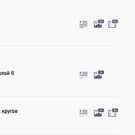
36
51м
лой II
5
 кругов
6
8м