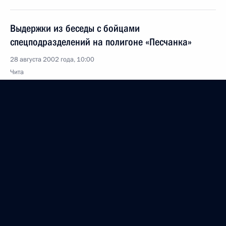
Выдержки из беседы с бойцами
спецподразделений на полигоне «Песчанка»
28 августа 2002 года, 10:00
Чита
Вступительное слово на совещании
с командованием Тихоокеанского флота
28 августа 2002 года, 09:50
Владивосток
27 августа 2002 года, вторник
Стенографический отчет о встрече с учеными-
океанологами и экологами