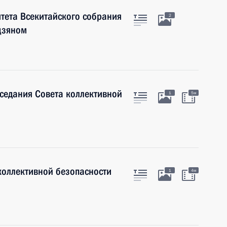
итета Всекитайского собрания
2
цзяном
аседания Совета коллективной
1
5м
коллективной безопасности
1
4м