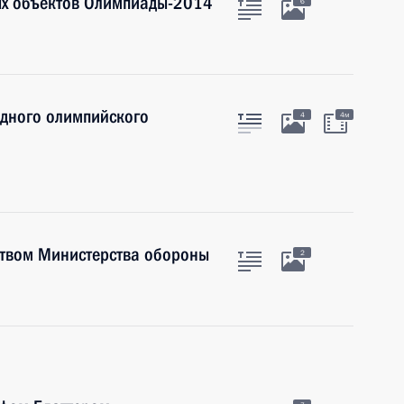
ых объектов Олимпиады-2014
6
дного олимпийского
4
4м
ством Министерства обороны
2