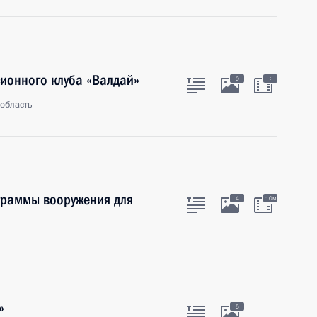
ионного клуба «Валдай»
:
9
область
граммы вооружения для
4
10м
»
5