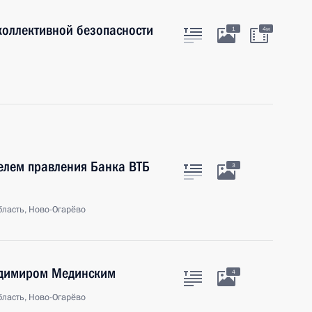
коллективной безопасности
1
4м
телем правления Банка ВТБ
3
ласть, Ново-Огарёво
адимиром Мединским
4
ласть, Ново-Огарёво