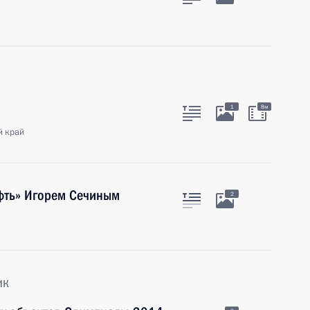
1
8м
й край
ефть» Игорем Сечиным
2
ик