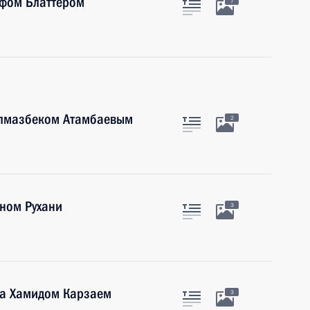
ефом Блаттером
7
Алмазбеком Атамбаевым
2
ном Рухани
3
на Хамидом Карзаем
3