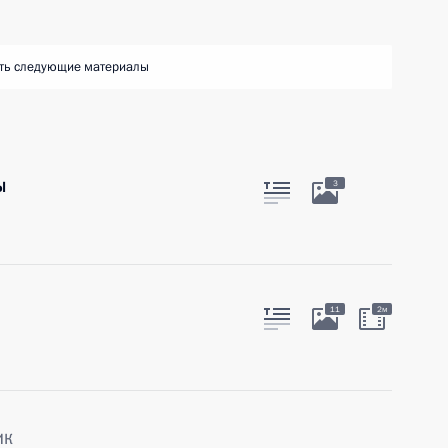
ть следующие материалы
ы
3
11
2м
ик