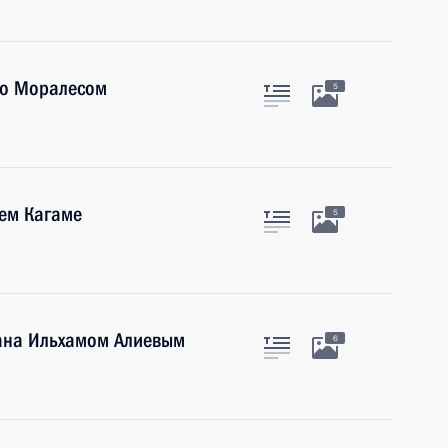
во Моралесом
5
лем Кагаме
5
ана Ильхамом Алиевым
6