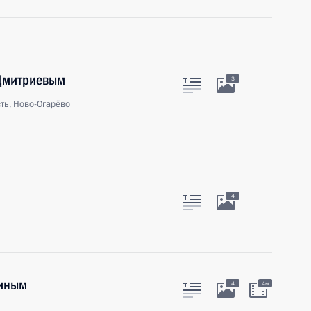
 Дмитриевым
3
ть, Ново-Огарёво
4
хиным
4
4м