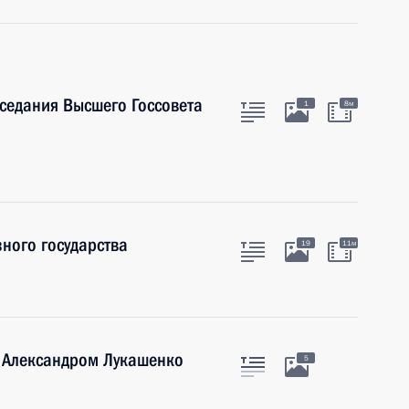
аседания Высшего Госсовета
1
8м
ного государства
19
11м
и Александром Лукашенко
5