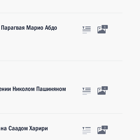
 Парагвая Марио Абдо
5
мении Николом Пашиняном
4
ана Саадом Харири
3