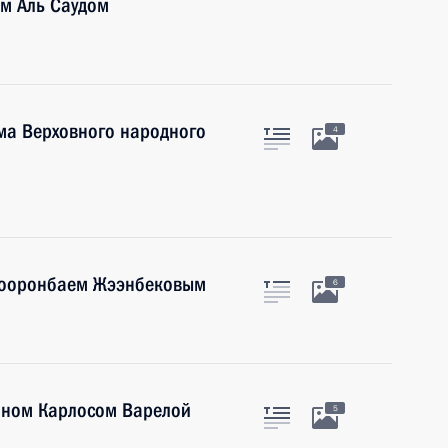
м Аль Саудом
ма Верховного народного
4
 Сооронбаем Жээнбековым
6
аном Карлосом Варелой
5