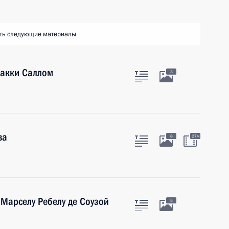
ть следующие материалы
Макки Саллом
3
ва
8
27м
 Марселу Ребелу де Соузой
5