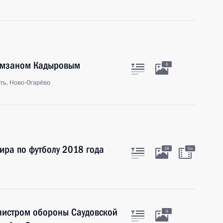
Рамзаном Кадыровым
6
ть, Ново-Огарёво
ира по футболу 2018 года
38
5м
нистром обороны Саудовской
9