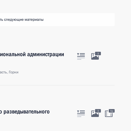
ть следующие материалы
ациональной администрации
3
сть, Горки
о разведывательного
3
5м