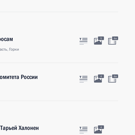
росам
5
4м
сть, Горки
омитета России
4
4м
 Тарьей Халонен
4