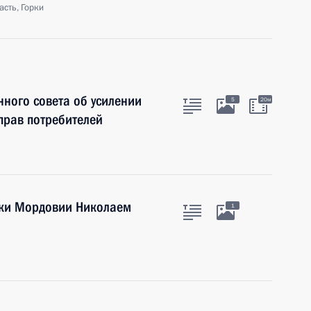
сть, Горки
нного совета об усилении
5
20м
прав потребителей
ики Мордовии Николаем
1