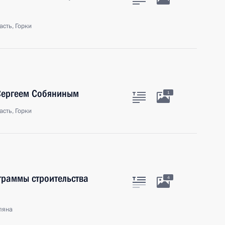
сть, Горки
Сергеем Собяниным
1
сть, Горки
граммы строительства
4
ляна