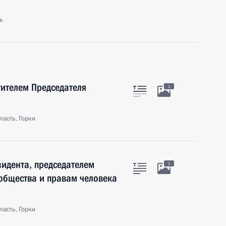
ь
ителем Председателя
1
асть, Горки
зидента, председателем
1
общества и правам человека
асть, Горки