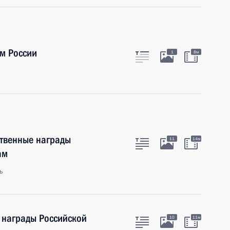
м России
1
8м
ственные награды
11
14м
ам
ь
 награды Российской
10
11м