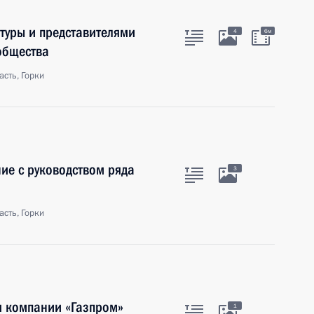
атуры и представителями
4
6м
общества
сть, Горки
ие с руководством ряда
3
сть, Горки
я компании «Газпром»
1