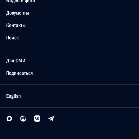
встречи глав государств и правительств «Группы
восьми»
11 июня 2004 года, 13:29
США, штат Джорджия, Си-Айленд
8 июня 2004 года, вторник
Заявления Президента России Владимира Путина
и Президента США Джорджа Буша по итогам
двусторонней встречи
8 июня 2004 года, 10:51
США, штат Джорджия, Си-Айленд
Заявление для прессы и ответы на вопросы
по окончании российско-мексиканских