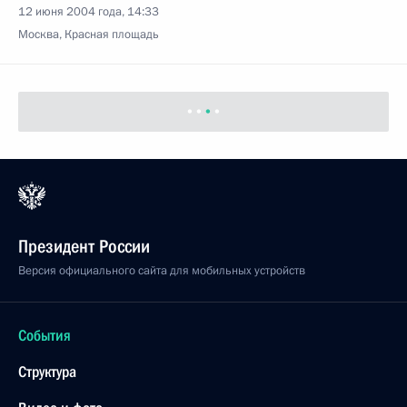
Москва, Красная площадь
11 июня 2004 года, пятница
Начало встречи с главой Центрального Банка
России Сергеем Игнатьевым
11 июня 2004 года, 20:46
Москва, Кремль
Начало встречи с Патриархом Московским и всея
Руси Алексием II
11 июня 2004 года, 20:44
Москва, Кремль
Ответы на вопросы журналистов по окончании